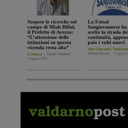
Sospese le ricerche sul
La Futsal
campo di Miah Billal,
Sangiovannese ha
il Prefetto di Arezzo:
scelto la strada de
“L’attenzione delle
continuità, appen
istituzioni su questa
paio i volti nuovi
vicenda resta alta”
San Giovanni Valdarn
Michele Bossini
-
6 Agosto 
Cronaca
Glenda Venturini
-
6 Agosto 2026