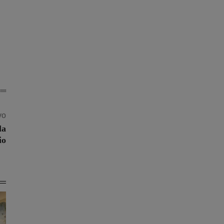
vo
la
io