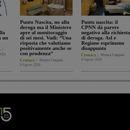
Punto Nascita, no alla
Punto nascita: il
deroga ma il Ministero
CPNN dà parere
lla
apre al monitoraggio
negativo alla richiest
a un
di sei mesi. Vadi: “Una
di deroga. Asl e
risposta che valutiamo
Regione esprimono
positivamente anche se
disappunto
o
con prudenza”
2026
Cronaca
Monica Campani
-
6 Agosto 2026
Cronaca
Monica Campani
-
6 Agosto 2026