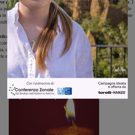
e a ricalibrarsi e nella ripresa il Montevarchi torna più incisivo
. I
sa però si difendono bene anche dall’assedio finale portato con grande
 in ritardo, dai rossoblù, nel frattempo rimasti in dieci per l’espulsione
risultato non cambia e l’Aquila torna a casa a mani vuote.
icare tutto in fretta perché sta per iniziare una settimana
coledì il derby con l’Arno Laterina valido per gli ottavi di finale di
, domenica la sfida alla nuova capolista. Con il vantaggio non da
le entrambe in casa. Vietato mancare, vietato sbagliare.