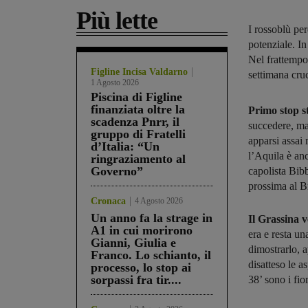
Più lette
I rossoblù per
potenziale. In
Nel frattempo
Figline Incisa Valdarno
settimana cru
1 Agosto 2026
Piscina di Figline
finanziata oltre la
Primo stop s
scadenza Pnrr, il
succedere, ma 
gruppo di Fratelli
apparsi assai
d’Italia: “Un
l’Aquila è anc
ringraziamento al
Governo”
capolista Bib
prossima al Br
Cronaca
4 Agosto 2026
Un anno fa la strage in
Il Grassina v
A1 in cui morirono
era e resta un
Gianni, Giulia e
dimostrarlo, 
Franco. Lo schianto, il
disatteso le 
processo, lo stop ai
sorpassi fra tir....
38’ sono i fio