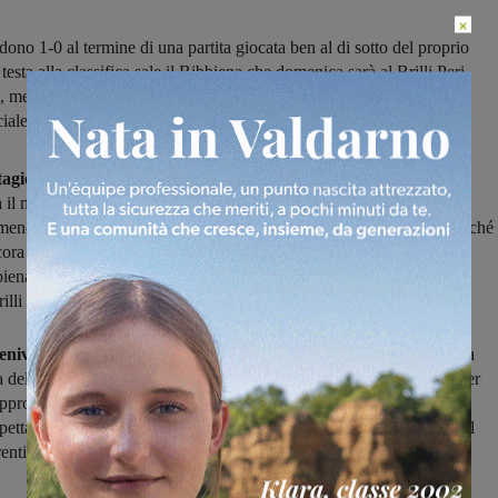
×
dono 1-0 al termine di una partita giocata ben al di sotto del proprio
 testa alla classifica sale il Bibbiena che domenica sarà al Brilli Peri.
, mercoledì il derby di Coppa contro l’Arno Laterina. Inizia una
ciale
tagionale per il Montevarchi, superato 1-0 a Grassina
. Poteva
il modo in cui è arrivata la sconfitta non soddisfa certo i rossoblù,
 meno determinati rispetto alle prime quattro giornate. Poco male perché
ora lì, al terzo posto con tre sole lunghezze da recuperare sulla
biena. Che, nemmeno a farlo apposta, sarà l’avversaria di domenica
illi Peri.
eniva da un inizio di campionato tutt’altro che esaltante
, tuttavia
a delle candidate alle prime posizioni. Ha scelto il giorno migliore per
approfittando anche di un Montevarchi che nel primo tempo ha
aspettative, scendendo in campo con ordine ma poco carattere. Così al
rentini a passare in vantaggio con un colpo di testa vincente.