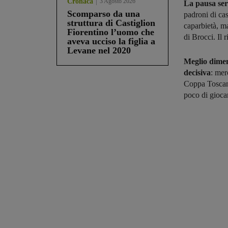
Cronaca
3 Agosto 2026
La pausa serv
Scomparso da una
padroni di ca
struttura di Castiglion
caparbietà, ma
Fiorentino l’uomo che
di Brocci. Il 
aveva ucciso la figlia a
Levane nel 2020
Meglio diment
decisiva
: mer
Coppa Toscana
poco di giocar