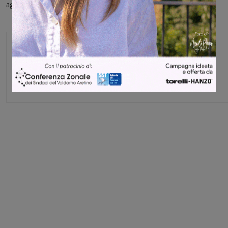
aggiungono Ceccardi e Casucci.
Monica Campani
Direttore
Share