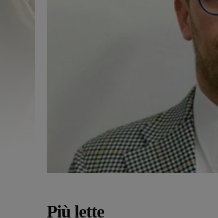
Più lette