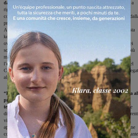
da decenni.
La posizione della Lega è sempre stata chiara e netta a
riguardo: la discarica deve essere chiusa, e il Valdarno non può
continuare ad essere il terminale dei rifiuti che arrivano, non solo dall
provincia di Arezzo, ma anche dall’area metropolitana fiorentina.
Appare chiaro, più in generale, che come già emerso con l’inchiesta
keu, vi sia un problema gigantesco di governance del settore,
ovviamente targata Pd, in Toscana. Il piano dei rifiuti è un libro dei
sogni che di volta in volta viene aggiornato con obiettivi sempre più
mirabolanti e che non vengono attuati”. Con queste dichiarazioni,
l’eurodeputata della Lega, Susanna Ceccardi e il vicepresidente del
Consiglio regionale, Marco Casucci, intervengono sull’inchiesta lega
alla discarica di Podere Rota.
“La sinistra, accecata dall’ideologia, continua nella sua guerra al
progresso tecnologico, non vuole sentire nemmeno parlare di
termovalorizzatori di ultima generazione,
e insiste nel portare le
discariche al collasso e i nostri territori al disastro. Manca una coeren
visione di insieme, anche all’interno dello stesso Pd, dove, come
appunto nel caso di Podere Rota, gli interessi di un’amministrazione
comunale si sono scontrati con quelli dell’amministrazione confinante