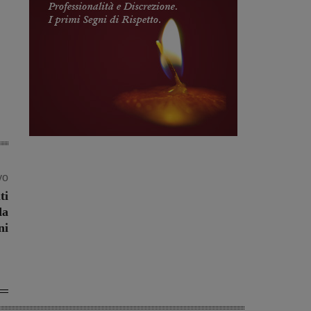
vo
ti
da
ni