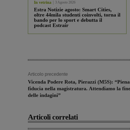
In vetrina
3 Agosto 2026
Estra Notizie agosto: Smart Cities,
oltre 44mila studenti coinvolti, torna il
bando per lo sport e debutta il
podcast Estrair
Articolo precedente
Vicenda Podere Rota, Pierazzi (M5S): “Piena
fiducia nella magistratura. Attendiamo la fin
delle indagini”
Articoli correlati