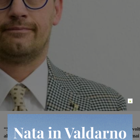
×
“Speriamo che l’azione della magistratura serva a dare una svol
alla vicenda della discarica di Podere Rota, che si trascina ormai