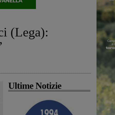
i (Lega):
”
Ultime Notizie