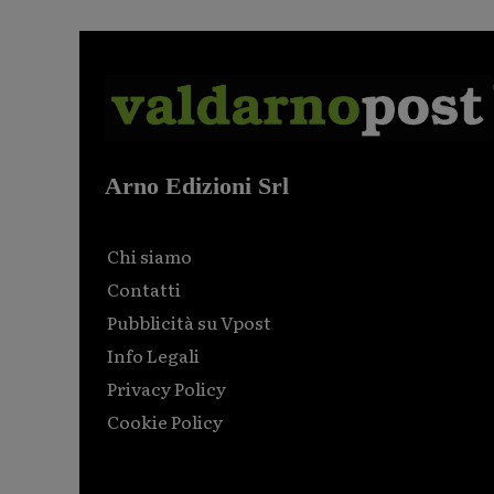
Arno Edizioni Srl
Chi siamo
Contatti
Pubblicità su Vpost
Info Legali
Privacy Policy
Cookie Policy
Html code here! Replace this with any non empty raw
html code and that's it.