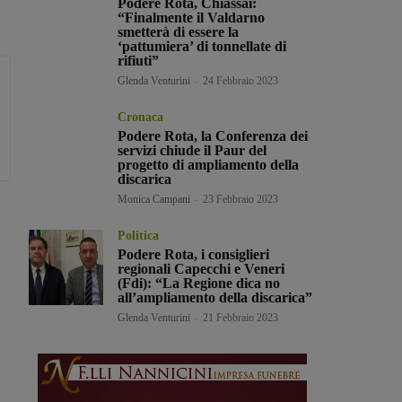
Podere Rota, Chiassai:
“Finalmente il Valdarno
smetterà di essere la
‘pattumiera’ di tonnellate di
rifiuti”
Glenda Venturini
-
24 Febbraio 2023
Cronaca
Podere Rota, la Conferenza dei
servizi chiude il Paur del
progetto di ampliamento della
discarica
Monica Campani
-
23 Febbraio 2023
Politica
Podere Rota, i consiglieri
regionali Capecchi e Veneri
(Fdi): “La Regione dica no
all’ampliamento della discarica”
Glenda Venturini
-
21 Febbraio 2023