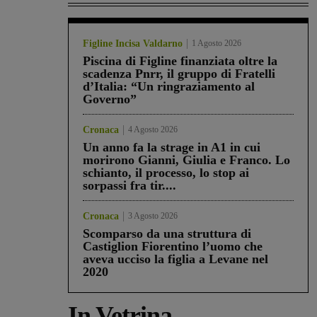
Figline Incisa Valdarno
1 Agosto 2026
Piscina di Figline finanziata oltre la
scadenza Pnrr, il gruppo di Fratelli
d’Italia: “Un ringraziamento al
Governo”
Cronaca
4 Agosto 2026
Un anno fa la strage in A1 in cui
morirono Gianni, Giulia e Franco. Lo
schianto, il processo, lo stop ai
sorpassi fra tir....
Cronaca
3 Agosto 2026
Scomparso da una struttura di
Castiglion Fiorentino l’uomo che
aveva ucciso la figlia a Levane nel
2020
In Vetrina