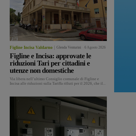
Figline Incisa Valdarno
Glenda Venturini
-
6 Agosto 2026
Figline e Incisa: approvate le
riduzioni Tari per cittadini e
utenze non domestiche
Via libera nell’ultimo Consiglio comunale di Figline e
Incisa alle riduzioni sulla Tariffa rifiuti per il 2026, che il...