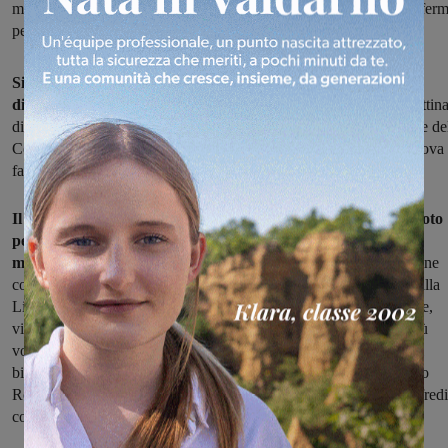
meglio ai passeggeri del 3152, che percorre la Direttissima ma si fer
per dare la precedenza a due treni dell’Alta velocità
Si allunga l'elenco dei reclami dei pendolari valdarnesi per
dirottamenti sulla lenta e 'inchini' sulla Direttissima.
Nella mattina
di stamani si registra praticamente l'en plein: tanto che il portavoce de
Comitato, Maurizio Da Re, chiede: "Che sia solo l'inizio della nuova
fase con la gestione Rfi Bologna della direttissima? ".
Il primo a finire nell'occhio del ciclone è il 6604, il regionale noto
per essere uno dei più utilizzati dai pendolari valdarnesi nella
mattinata
, tanto che spesso è sovraffollato. Stamani arriva a Figline
con una manciata di minuti di ritardo, ma poi la svolta: si passa dalla
Linea Lenta. Niente direttissima per il regionale. E il ritardo cresce,
visto che, raccontano i pendolari, il treno ha dovuto "rallentare più
volte per non tamponare il locale che lo precedeva. Poi, arrivati al
bivio, nuovo rallentamento e successiva fermata di 15 minuti dopo
Rovezzano con 4 inchini all'Alta Velocità. Il treno è arrivato a Rifredi
con 30 minuti di ritardo".