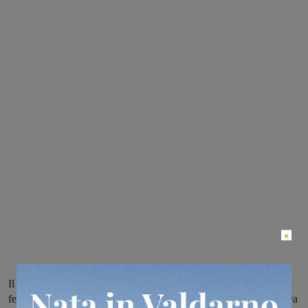
×
Il ‘famigerato’ 6604 viene dirottato sulla Linea Lenta, costretto a
fermarsi più volte, arriva con mezz’ora di ritardo a Firenze. Non va