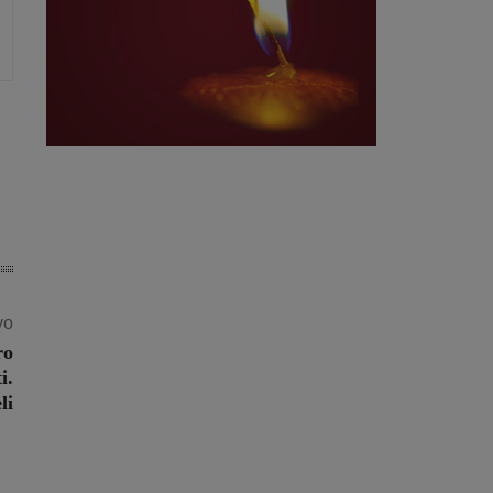
vo
ro
i.
li