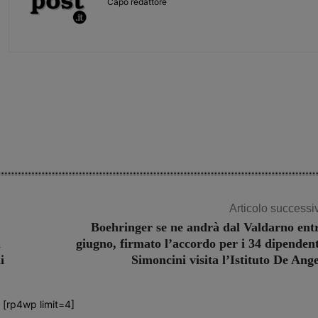
Capo redattore
Share
Articolo successi
Boehringer se ne andrà dal Valdarno ent
i
giugno, firmato l’accordo per i 34 dipendent
i
Simoncini visita l’Istituto De Ange
[rp4wp limit=4]