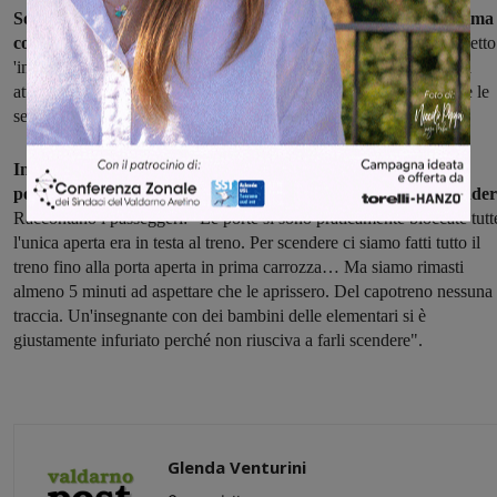
Sorte diversa per il 3152, che passa invece dalla Direttissima, ma
costretto a dare la precedenza all'Alta Velocità.
Anzi, il cosiddetto
'inchino' è doppio: "Partito da Figline con due minuti di ritardo ha
atteso il passaggio di due treni alta velocità". Numerosi i reclami e le
segnalazioni inviate alla Regione.
Infine, la disavventura del Vivalto 11682 Arezzo-Firenze:
pochissimi minuti di ritardo, ma moltissime difficoltà per scende
Raccontano i passeggeri: "Le porte si sono praticamente bloccate tutt
l'unica aperta era in testa al treno. Per scendere ci siamo fatti tutto il
treno fino alla porta aperta in prima carrozza… Ma siamo rimasti
almeno 5 minuti ad aspettare che le aprissero. Del capotreno nessuna
traccia. Un'insegnante con dei bambini delle elementari si è
giustamente infuriato perché non riusciva a farli scendere".
Glenda Venturini