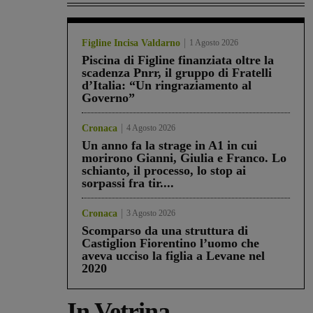
Figline Incisa Valdarno
1 Agosto 2026
Piscina di Figline finanziata oltre la
scadenza Pnrr, il gruppo di Fratelli
d’Italia: “Un ringraziamento al
Governo”
Cronaca
4 Agosto 2026
Un anno fa la strage in A1 in cui
morirono Gianni, Giulia e Franco. Lo
schianto, il processo, lo stop ai
sorpassi fra tir....
Cronaca
3 Agosto 2026
Scomparso da una struttura di
Castiglion Fiorentino l’uomo che
aveva ucciso la figlia a Levane nel
2020
In Vetrina