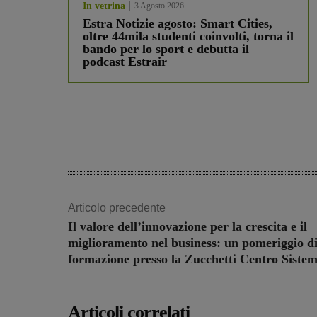
In vetrina
3 Agosto 2026
Estra Notizie agosto: Smart Cities,
oltre 44mila studenti coinvolti, torna il
bando per lo sport e debutta il
podcast Estrair
Articolo precedente
Il valore dell’innovazione per la crescita e il
miglioramento nel business: un pomeriggio d
formazione presso la Zucchetti Centro Sistem
Articoli correlati