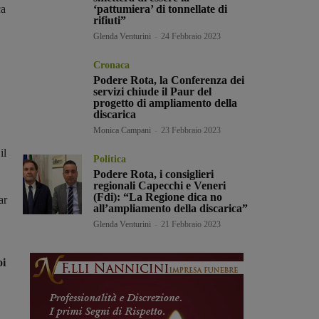
ca
‘pattumiera’ di tonnellate di
rifiuti”
Glenda Venturini
-
24 Febbraio 2023
Cronaca
Podere Rota, la Conferenza dei
servizi chiude il Paur del
progetto di ampliamento della
discarica
Monica Campani
-
23 Febbraio 2023
il
Politica
Podere Rota, i consiglieri
regionali Capecchi e Veneri
(Fdi): “La Regione dica no
ar
all’ampliamento della discarica”
Glenda Venturini
-
21 Febbraio 2023
oi