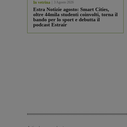
In vetrina
3 Agosto 2026
Estra Notizie agosto: Smart Cities,
oltre 44mila studenti coinvolti, torna il
bando per lo sport e debutta il
podcast Estrair