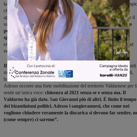
la decisione dell’ampliamento, in realtà lo auspica e soprattutto auspi
che per il Valdarno sia ancora Podere Rota la discarica da tenere
aperta. Ed oggi conferma che l’ampliamento (che continua spedito il
suo iter nonostante le indagini in corso sugli inquinanti)
porterà la
possibilità non solo di allungare la vita di Podere Rota per gli
speciali, ma anche per gli urbani
. E quando ci sarà qualche
emergenza in altri territori sui rifiuti il nostro territorio continuerà ad
essere pattumiera di altri”.
Il gruppo Liste civiche sangiovannesi conclude
: “E’ venuto quindi 
momento di dire basta. Basta a indagini pubbliche purtroppo inutili,
basta a gite supine alla Regione a farsi prendere in giro da Monni.
Adesso occorre una forte mobilitazione del territorio Valdarnese per f
sentir un’unica voce:
chiusura al 2021 senza se e senza ma. Il
Valdarno ha già dato. San Giovanni più di altri. È finito il tempo
dei bizantinismi politici. Adesso i sangiovannesi, che come noi
vogliono chiudere veramente la discarica si devono far sentire, n
(come sempre) ci saremo”.