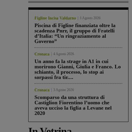
Figline Incisa Valdarno
1 Agosto 2026
Piscina di Figline finanziata oltre la
scadenza Pnrr, il gruppo di Fratelli
d’Italia: “Un ringraziamento al
Governo”
Cronaca
4 Agosto 2026
Un anno fa la strage in A1 in cui
morirono Gianni, Giulia e Franco. Lo
schianto, il processo, lo stop ai
sorpassi fra tir....
Cronaca
3 Agosto 2026
Scomparso da una struttura di
Castiglion Fiorentino l’uomo che
aveva ucciso la figlia a Levane nel
2020
In Vetrina