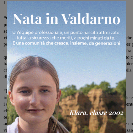
Liste civiche sangiovannesi.
“Quindi la mozione su Podere Rota votata in Regione e così
pubblicizzata da 5stelle e PD non solo non è utile (e questo la
sapevamo), ma dopo l’intervento di ieri dell’assessore Monni
rischia di divenire dannosa
. La mozione certifica politicamente che
possono verificarsi due ‘chiusure’, una per i rifiuti urbani ed una per g
speciali. La prima ci dicono forse entro il 2021, la seconda chissà fra
quanto. In pratica non prendendo posizione sul nuovo ampliamento c
ha votato tale mozione (PD e 5stelle) di fatto vuol far credere di voler
chiudere Podere Rota, mentre invece rischia di allungare la vita della
discarica per diversi lustri”.
“L’assessore regionale all’ambiente Monni, lo stesso che
irrispettosamente ha rifiutato il confronto con il Consiglio comunale 
i cittadini sangiovannesi lo scordo luglio,
ieri ha detto candidament
che sarebbe un’occasione persa non riservarsi una quota per
ospitare invece rifiuti prodotti dal territorio in caso di
ampliamento sui rifiuti speciali.
Ecco il dado è tratto: Monni che n
viene al confronto con i cittadini perché dice di non volere influenzar