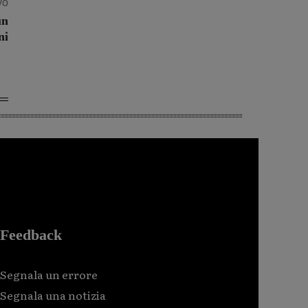
vo
un
ni
Feedback
Segnala un errore
Segnala una notizia