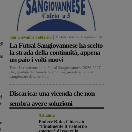
San Giovanni Valdarno
Michele Bossini
-
6 Agosto 2026
li
La Futsal Sangiovannese ha scelto
la strada della continuità, appena
hi
un paio i volti nuovi
Tante le conferme nella Futsal Sangiovannese 2026-2027,
che, guidata da Daniele Scarpellini, prenderà parte al
campionato di serie C1...
Discarica: una vicenda che non
ed
sembra avere soluzioni
e
Attualità
Podere Rota, Chiassai:
on
“Finalmente il Valdarno
e
smetterà di essere la