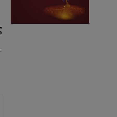
te
iù
i