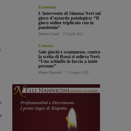
Economia
L’intervento di Simona Neri sul
gioco d’azzardo patologico: “Il
gioco online triplicato con la
pandemia”
Martina Giardi
-
23 Aprile 2021
Cronaca
e
Sale giochi e scommesse, contro
la scelta di Rossi si solleva Neri:
“Uno schiaffo in faccia a tante
persone”
Matteo Mazzierli
-
11 Giugno 2020
o
e