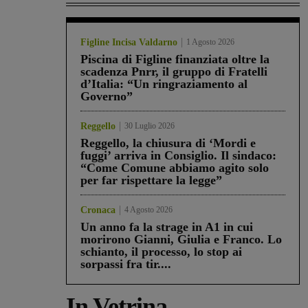
Figline Incisa Valdarno
1 Agosto 2026
Piscina di Figline finanziata oltre la
scadenza Pnrr, il gruppo di Fratelli
d’Italia: “Un ringraziamento al
Governo”
Reggello
30 Luglio 2026
Reggello, la chiusura di ‘Mordi e
fuggi’ arriva in Consiglio. Il sindaco:
“Come Comune abbiamo agito solo
per far rispettare la legge”
Cronaca
4 Agosto 2026
Un anno fa la strage in A1 in cui
morirono Gianni, Giulia e Franco. Lo
schianto, il processo, lo stop ai
sorpassi fra tir....
In Vetrina