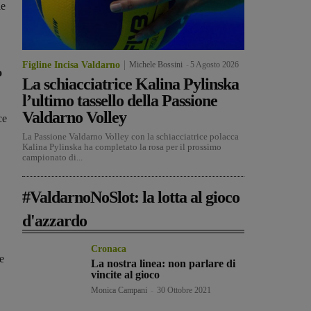
ie
Figline Incisa Valdarno
Michele Bossini
-
5 Agosto 2026
o
La schiacciatrice Kalina Pylinska
l’ultimo tassello della Passione
Valdarno Volley
ce
La Passione Valdarno Volley con la schiacciatrice polacca
Kalina Pylinska ha completato la rosa per il prossimo
campionato di...
#ValdarnoNoSlot: la lotta al gioco
d'azzardo
Cronaca
e
La nostra linea: non parlare di
vincite al gioco
Monica Campani
-
30 Ottobre 2021