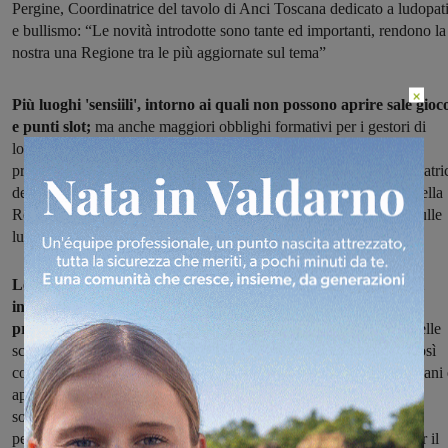
Pergine, Coordinatrice del tavolo di Anci Toscana dedicato a ludopat
e bullismo: “Le novità introdotte sono tante ed importanti, rendono la
nostra una Regione tra le più aggiornate sul tema”
×
Più luoghi 'sensiili', intorno ai quali non possono aprire sale gioc
e punti slot;
ma anche maggiori obblighi formativi per i gestori di
locali con le macchinette per il gioco d'azzardo. Sono queste le
principali misure, proposte da Anci Toscana attraverso la Coordinatri
del tavolo, Simona Neri, e accolte per intero dalla commissione della
Regione Toscana per le relative modifiche alla Legge regionale sulle
ludopatie.
Le proposte, contenute in una lettera inviata dalla stessa Neri
insieme al presidente di Anci Toscana Matteo Biffoni,
prevedevano nello specifico
l'inserimento tra i luoghi sensibili delle
scuole dell'infanzia, degli sportelli bancomat e dei compro-oro (così
come prevede il regolamento-tipo già inviato a tutti i Comuni toscani 
approvato anche da alcuni Consigli comunali del Valdarno); ma
soprattutto, l'introduzione dell'obbligo di formazione per gestori e
personale operante nell'ambito dei centri scommesse e di spazi per il