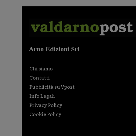
Arno Edizioni Srl
Chi siamo
Contatti
Pubblicità su Vpost
Info Legali
Privacy Policy
Cookie Policy
Html code here! Replace this with any non empty raw
html code and that's it.