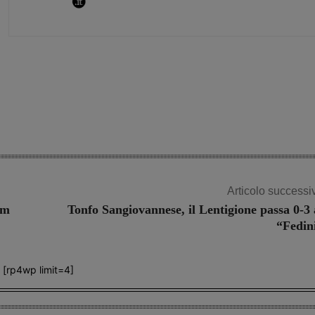
Share
Articolo successi
um
Tonfo Sangiovannese, il Lentigione passa 0-3 
“Fedin
[rp4wp limit=4]