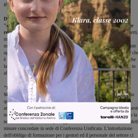
gioco.
Da sottolineare che, per quanto concerne il cosiddetto
"distanziometro" dai luoghi sensibili, non si tratta di una legge
retroattiva.
Non si potrà insomma applicare ai punti gioco già aperti,
ma rappresenta comunque un passo in avanti, anche perché le
modifiche alla Legge regionale prevedono anche un altro importante
aggiornamento in merito alla definizione di "nuova installazione", ch
è stata estesa: sarà considerata una nuova installazione, infatti, anche
la stipula di un nuovo contratto o di installazione degli apparecchi in
altri locali, a seguito del trasferimento della sede.
"Esprimo la mia grandissima soddisfazione – ha commentato
Simona Neri, sindaco uscente del comune di Pergine –
ringrazio
quindi tutti i partecipanti al Tavolo Ludopatie di Anci Toscana, gli
amministratori e i tecnici che si sono impegnati per raggiungere quest
traguardo. Le novità introdotte sono tante ed importanti, e rendono la
nostra una Regione tra le più aggiornate sul tema, anche alla luce dell
misure concordate in sede di Conferenza Unificata. L'introduzione
dell'obbligo di formazione per i gestori ed il personale del settore ci