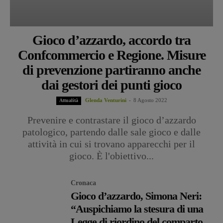
Gioco d’azzardo, accordo tra
Confcommercio e Regione. Misure
di prevenzione partiranno anche
dai gestori dei punti gioco
Glenda Venturini
-
8 Agosto 2022
Attualità
Prevenire e contrastare il gioco d’azzardo
patologico, partendo dalle sale gioco e dalle
attività in cui si trovano apparecchi per il
gioco. È l'obiettivo...
Cronaca
Gioco d’azzardo, Simona Neri:
“Auspichiamo la stesura di una
Legge di riordino del comparto