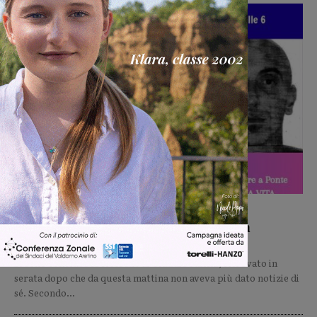
Cronaca
Glenda Venturini
-
10 Agosto 2026
Ritrovato Claudio Falsini, portato in
ospedale per accertamenti
Si sono concluse le ricerche di Claudio Falsini, ritrovato in
serata dopo che da questa mattina non aveva più dato notizie di
sé. Secondo...