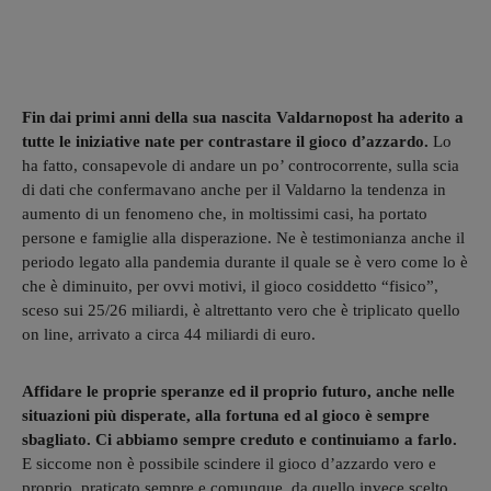
Fin dai primi anni della sua nascita Valdarnopost ha aderito a
tutte le iniziative nate per contrastare il gioco d’azzardo.
Lo
ha fatto, consapevole di andare un po’ controcorrente, sulla scia
di dati che confermavano anche per il Valdarno la tendenza in
aumento di un fenomeno che, in moltissimi casi, ha portato
persone e famiglie alla disperazione. Ne è testimonianza anche il
periodo legato alla pandemia durante il quale se è vero come lo è
che è diminuito, per ovvi motivi, il gioco cosiddetto “fisico”,
sceso sui 25/26 miliardi, è altrettanto vero che è triplicato quello
on line, arrivato a circa 44 miliardi di euro.
Affidare le proprie speranze ed il proprio futuro, anche nelle
situazioni più disperate, alla fortuna ed al gioco è sempre
sbagliato. Ci abbiamo sempre creduto e continuiamo a farlo.
E siccome non è possibile scindere il gioco d’azzardo vero e
proprio, praticato sempre e comunque, da quello invece scelto