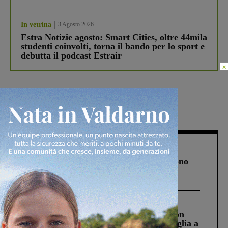
In vetrina
3 Agosto 2026
Estra Notizie agosto: Smart Cities, oltre 44mila
studenti coinvolti, torna il bando per lo sport e
debutta il podcast Estrair
×
Più lette
Cronaca
4 Agosto 2026
Un anno fa la strage in A1 in cui morirono
Gianni, Giulia e Franco. Lo schianto, il
processo, lo stop ai sorpassi fra tir....
Cronaca
3 Agosto 2026
Scomparso da una struttura di Castiglion
Fiorentino l’uomo che aveva ucciso la figlia a