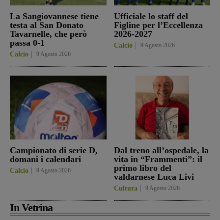
La Sangiovannese tiene
Ufficiale lo staff del
testa al San Donato
Figline per l’Eccellenza
Tavarnelle, che però
2026-2027
passa 0-1
Calcio
9 Agosto 2026
Calcio
9 Agosto 2026
Campionato di serie D,
Dal treno all’ospedale, la
domani i calendari
vita in “Frammenti”: il
primo libro del
Calcio
9 Agosto 2026
valdarnese Luca Livi
Cultura
9 Agosto 2026
In Vetrina