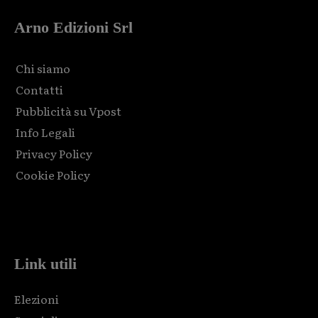
Arno Edizioni Srl
Chi siamo
Contatti
Pubblicità su Vpost
Info Legali
Privacy Policy
Cookie Policy
Html code here! Replace this with any non empty raw html
code and that's it.
Link utili
Elezioni