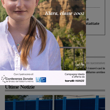
Levane nel 2020
Cronaca
5 Agosto 2026
Continuano le ricerche di Miah Billal. La
Prefettura: “In caso di avvistamento contattate
il 112”
Articolo precedente
Articolo successivo
Operazione anticrimine della polizia a
Covid-19, sono 5 i nuovi casi in
Montevarchi: controllate 60 persone
Valdarno aretino
Ultime Notizie