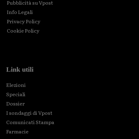
Pubblicità su Vpost
Info Legali
Privacy Policy
Cookie Policy
Html code here! Replace this with any non empty raw html
code and that's it.
Link utili
Elezioni
Speciali
Dossier
I sondaggi di Vpost
Comunicati Stampa
Farmacie