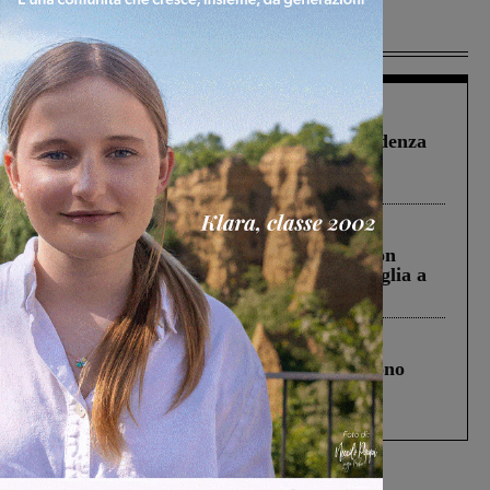
Più lette
Figline Incisa Valdarno
1 Agosto 2026
Piscina di Figline finanziata oltre la scadenza
Pnrr, il gruppo di Fratelli d’Italia: “Un
ringraziamento al Governo”
Cronaca
3 Agosto 2026
Scomparso da una struttura di Castiglion
Fiorentino l’uomo che aveva ucciso la figlia a
Levane nel 2020
Cronaca
4 Agosto 2026
Un anno fa la strage in A1 in cui morirono
Gianni, Giulia e Franco. Lo schianto, il
processo, lo stop ai sorpassi fra tir....