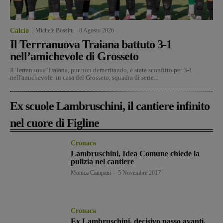
Calcio
Michele Bossini
-
8 Agosto 2026
Il Terrranuova Traiana battuto 3-1
nell’amichevole di Grosseto
Il Terranuova Traiana, pur non demeritando, è stata sconfitto per 3-1
nell'amichevole in casa del Grosseto, squadra di serie...
Ex scuole Lambruschini, il cantiere infinito
nel cuore di Figline
Cronaca
Lambruschini, Idea Comune chiede la
pulizia nel cantiere
Monica Campani
-
5 Novembre 2017
Cronaca
Ex Lambruschini, decisivo passo avanti.