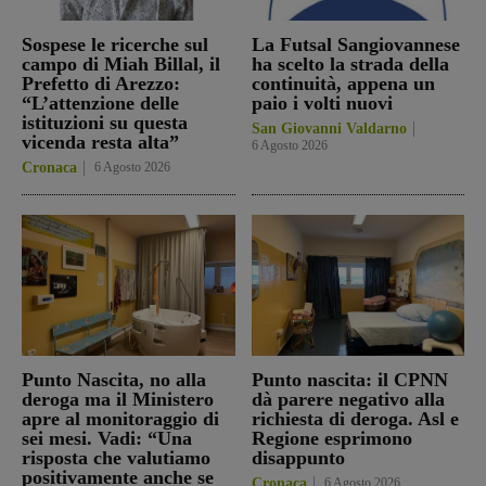
Sospese le ricerche sul
La Futsal Sangiovannese
campo di Miah Billal, il
ha scelto la strada della
Prefetto di Arezzo:
continuità, appena un
“L’attenzione delle
paio i volti nuovi
istituzioni su questa
San Giovanni Valdarno
vicenda resta alta”
6 Agosto 2026
Cronaca
6 Agosto 2026
Punto Nascita, no alla
Punto nascita: il CPNN
deroga ma il Ministero
dà parere negativo alla
apre al monitoraggio di
richiesta di deroga. Asl e
sei mesi. Vadi: “Una
Regione esprimono
risposta che valutiamo
disappunto
positivamente anche se
Cronaca
6 Agosto 2026