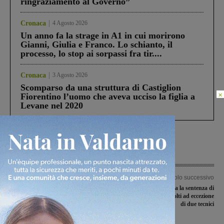
ringraziamento al Governo”
Cronaca
4 Agosto 2026
Un anno fa la strage in A1 in cui morirono
Gianni, Giulia e Franco. Lo schianto, il
processo, lo stop ai sorpassi fra tir....
Cronaca
3 Agosto 2026
Scomparso da una struttura di Castiglion
×
Fiorentino l’uomo che aveva ucciso la figlia a
Levane nel 2020
Articolo precedente
Articolo successivo
Daniela Leoni (Sì Toscana) su riforma
Lambruschini, emessa la sentenza di
sanitaria: “Vero progetto del Pd è
primo grado: tutti assolti ad eccezione
chiusura dei piccoli ospedali”
di due tecnici