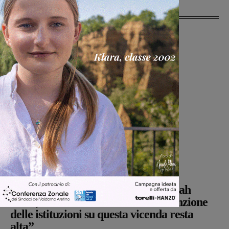
Ultime Notizie
Cronaca
Glenda Venturini
-
6 Agosto 2026
Sospese le ricerche sul campo di Miah
Billal, il Prefetto di Arezzo: “L’attenzione
delle istituzioni su questa vicenda resta
alta”