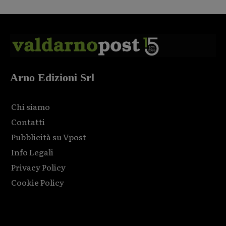
Arno Edizioni Srl
Chi siamo
Contatti
Pubblicità su Vpost
Info Legali
Privacy Policy
Cookie Policy
Html code here! Replace this with any non empty raw html
code and that's it.