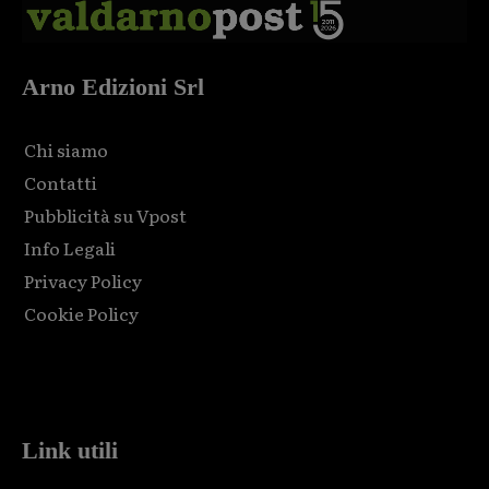
Arno Edizioni Srl
Chi siamo
Contatti
Pubblicità su Vpost
Info Legali
Privacy Policy
Cookie Policy
Html code here! Replace this with any non empty raw html
code and that's it.
Link utili