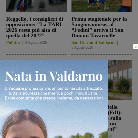
Reggello, i consiglieri di
Prima stagionale per la
opposizione: “La TARI
Sangiovannese, al
2026 resta più alta di
“Fedini” arriva il San
quella del 2022”
Donato Tavarnelle
Politica
8 Agosto 2026
San Giovanni Valdarno
×
8 Agosto 2026
Loro Ciuffenna, squadre
Punto Nascita della
antincendio al lavoro per
Gruccia, Tucci (FdI):
un rogo nei boschi
“Montevarchi è sulla
giusta strada di un
Cronaca
8 Agosto 2026
aumento dei parti”
Politica
8 Agosto 2026