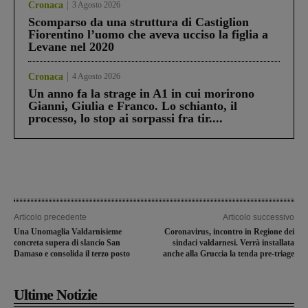
Cronaca
3 Agosto 2026
Scomparso da una struttura di Castiglion
Fiorentino l’uomo che aveva ucciso la figlia a
Levane nel 2020
Cronaca
4 Agosto 2026
Un anno fa la strage in A1 in cui morirono
Gianni, Giulia e Franco. Lo schianto, il
processo, lo stop ai sorpassi fra tir....
Articolo precedente
Articolo successivo
Una Unomaglia Valdarnisieme
Coronavirus, incontro in Regione dei
concreta supera di slancio San
sindaci valdarnesi. Verrà installata
Damaso e consolida il terzo posto
anche alla Gruccia la tenda pre-triage
Ultime Notizie