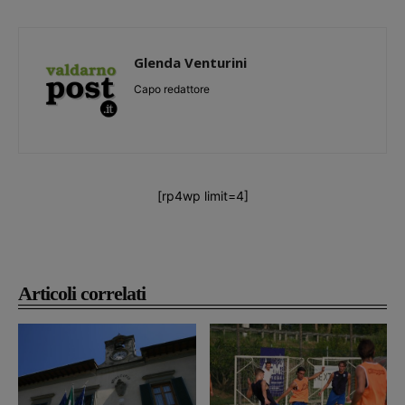
Glenda Venturini
Capo redattore
[rp4wp limit=4]
Articoli correlati