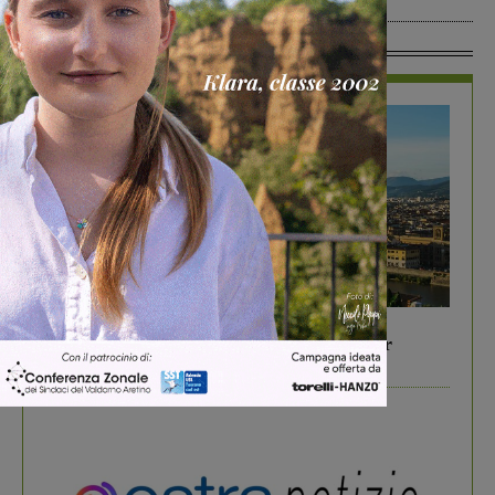
In Vetrina
In vetrina
6 Agosto 2026
Gita di famiglia a Firenze: 5 idee per far
divertire i tuoi figli