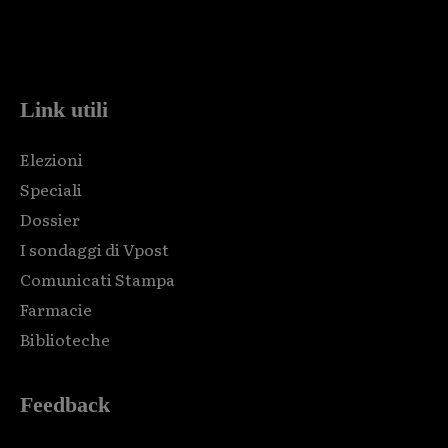
Html code here! Replace this with any non empty raw html
code and that's it.
Link utili
Elezioni
Speciali
Dossier
I sondaggi di Vpost
Comunicati Stampa
Farmacie
Biblioteche
Feedback