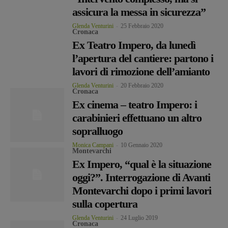
assicura la messa in sicurezza”
Glenda Venturini
-
25 Febbraio 2020
Cronaca
Ex Teatro Impero, da lunedì
l’apertura del cantiere: partono i
lavori di rimozione dell’amianto
Glenda Venturini
-
20 Febbraio 2020
Cronaca
Ex cinema – teatro Impero: i
carabinieri effettuano un altro
sopralluogo
Monica Campani
-
10 Gennaio 2020
Montevarchi
Ex Impero, “qual è la situazione
oggi?”. Interrogazione di Avanti
Montevarchi dopo i primi lavori
sulla copertura
Glenda Venturini
-
24 Luglio 2019
Cronaca