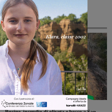
Ultime Notizie
Cronaca
Monica Campani
-
7 Agosto 2026
Bucine, incendio di oliveta e bosco a San