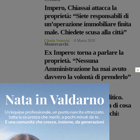
Impero, Chiassai attacca la
proprietà: “Siete responsabili di
un’operazione immobiliare finita
male. Chiedete scusa alla città”
Glenda Venturini
-
6 Marzo 2019
Montevarchi
Ex Impero: torna a parlare la
proprietà. “Nessuna
Amministrazione ha mai avuto
×
davvero la volontà di prenderlo”
Glenda Venturini
-
4 Marzo 2019
Montevarchi
Ex Impero, è scontro politico.
Grasso: “Chiassai non sa di cosa
parla”. Prima Montevarchi:
“Grasso si dimetta”
Glenda Venturini
-
1 Marzo 2019