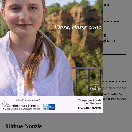
Un anno fa la strage in A1 in cui morirono
Gianni, Giulia e Franco. Lo schianto, il
processo, lo stop ai sorpassi fra tir....
Cronaca
3 Agosto 2026
Scomparso da una struttura di Castiglion
Fiorentino l’uomo che aveva ucciso la figlia a
Levane nel 2020
Articolo precedente
Articolo successivo
Carabinieri, controlli sul territorio.
L’Aquila torna a giocare “Brilli Peri”,
Due denunce per guida sotto l’effetto
l’avversario è il Pontedera
di alcol; interventi anche per evitare
due risse
Ultime Notizie