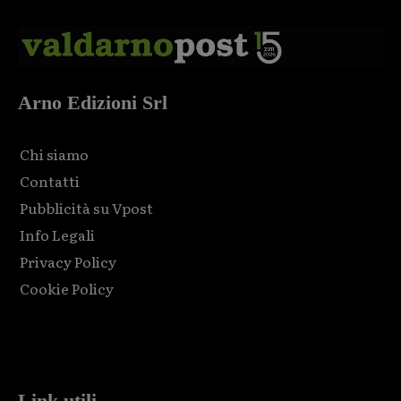
Arno Edizioni Srl
Chi siamo
Contatti
Pubblicità su Vpost
Info Legali
Privacy Policy
Cookie Policy
Html code here! Replace this with any non empty raw html
code and that's it.
Link utili