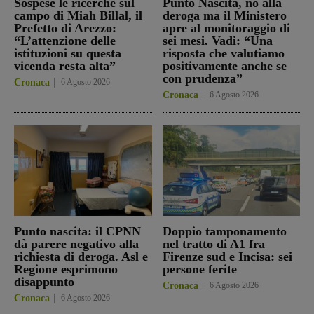
Sospese le ricerche sul
Punto Nascita, no alla
campo di Miah Billal, il
deroga ma il Ministero
Prefetto di Arezzo:
apre al monitoraggio di
“L’attenzione delle
sei mesi. Vadi: “Una
istituzioni su questa
risposta che valutiamo
vicenda resta alta”
positivamente anche se
con prudenza”
Cronaca
6 Agosto 2026
Cronaca
6 Agosto 2026
Punto nascita: il CPNN
Doppio tamponamento
dà parere negativo alla
nel tratto di A1 fra
richiesta di deroga. Asl e
Firenze sud e Incisa: sei
Regione esprimono
persone ferite
disappunto
Cronaca
6 Agosto 2026
Cronaca
6 Agosto 2026