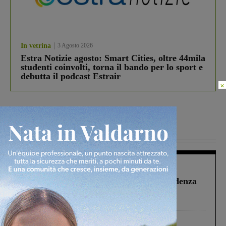
In vetrina
3 Agosto 2026
Estra Notizie agosto: Smart Cities, oltre 44mila
studenti coinvolti, torna il bando per lo sport e
debutta il podcast Estrair
×
Più lette
Figline Incisa Valdarno
1 Agosto 2026
Piscina di Figline finanziata oltre la scadenza
Pnrr, il gruppo di Fratelli d’Italia: “Un
ringraziamento al Governo”
Cronaca
4 Agosto 2026