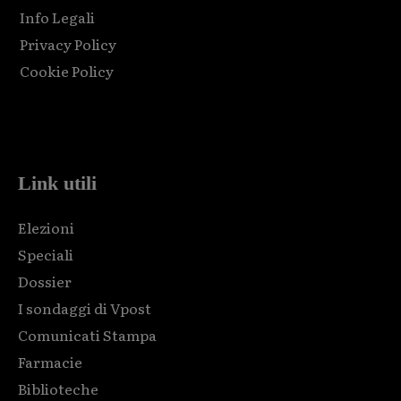
Info Legali
Privacy Policy
Cookie Policy
Html code here! Replace this with any non empty raw html
code and that's it.
Link utili
Elezioni
Speciali
Dossier
I sondaggi di Vpost
Comunicati Stampa
Farmacie
Biblioteche