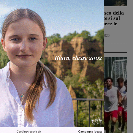
Il Terranuova Traiana
Incendio nel bosco della
allo “Zecchini” di
Trappola. Soccorsi sul
Grosseto per una gara
posto per spegnere le
amichevole
fiamme
Calcio
7 Agosto 2026
Cronaca
7 Agosto 2026
Ultime Calcio