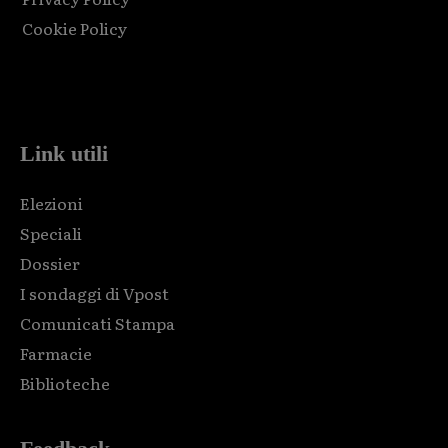
Cookie Policy
Html code here! Replace this with any non empty raw html
code and that's it.
Link utili
Elezioni
Speciali
Dossier
I sondaggi di Vpost
Comunicati Stampa
Farmacie
Biblioteche