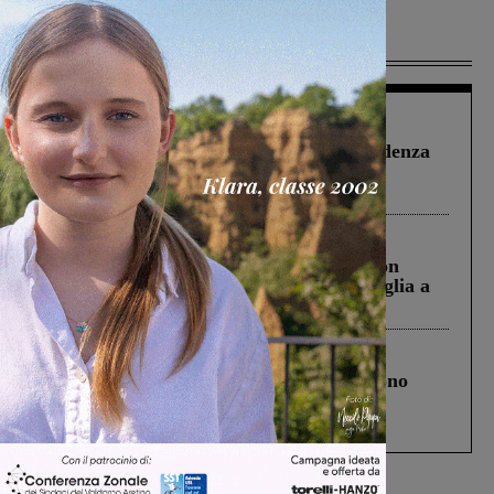
Più lette
Figline Incisa Valdarno
1 Agosto 2026
Piscina di Figline finanziata oltre la scadenza
Pnrr, il gruppo di Fratelli d’Italia: “Un
ringraziamento al Governo”
Cronaca
3 Agosto 2026
Scomparso da una struttura di Castiglion
Fiorentino l’uomo che aveva ucciso la figlia a
Levane nel 2020
Cronaca
4 Agosto 2026
Un anno fa la strage in A1 in cui morirono
Gianni, Giulia e Franco. Lo schianto, il
processo, lo stop ai sorpassi fra tir....