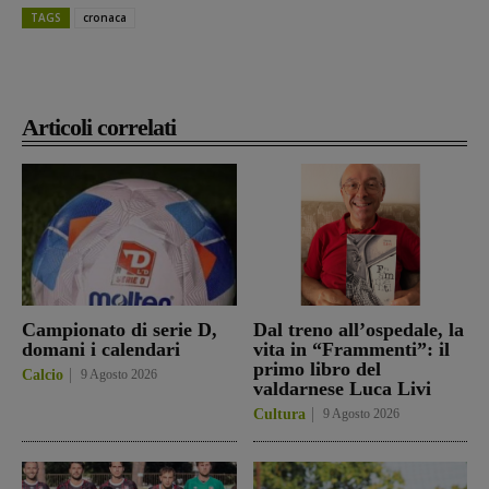
TAGS
cronaca
Articoli correlati
Campionato di serie D,
Dal treno all’ospedale, la
domani i calendari
vita in “Frammenti”: il
primo libro del
Calcio
9 Agosto 2026
valdarnese Luca Livi
Cultura
9 Agosto 2026