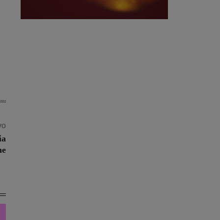
vo
ia
me