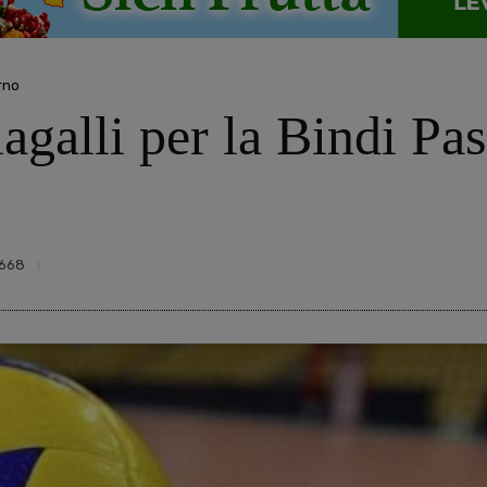
rno
lagalli per la Bindi Pa
668