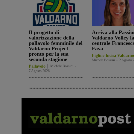
Il progetto di
Arriva alla Passio
valorizzazione della
Valdarno Volley l
pallavolo femminile del
centrale Francesc
Valdarno Project
Fava
pronto per la sua
Figline Incisa Valdarno
seconda stagione
Michele Bossini
-
2 Agosto 
Pallavolo
Michele Bossini
-
7 Agosto 2026