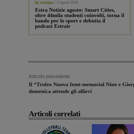
In vetrina
3 Agosto 2026
Estra Notizie agosto: Smart Cities,
oltre 44mila studenti coinvolti, torna il
bando per lo sport e debutta il
podcast Estrair
Articolo precedente
Il “Trofeo Nuova Iemt-memorial Nino e Gior
domenica attende gli allievi
Articoli correlati