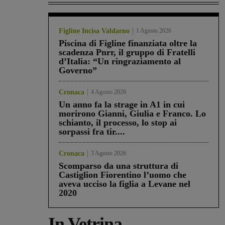
Figline Incisa Valdarno
1 Agosto 2026
Piscina di Figline finanziata oltre la
scadenza Pnrr, il gruppo di Fratelli
d’Italia: “Un ringraziamento al
Governo”
Cronaca
4 Agosto 2026
Un anno fa la strage in A1 in cui
morirono Gianni, Giulia e Franco. Lo
schianto, il processo, lo stop ai
sorpassi fra tir....
Cronaca
3 Agosto 2026
Scomparso da una struttura di
Castiglion Fiorentino l’uomo che
aveva ucciso la figlia a Levane nel
2020
In Vetrina