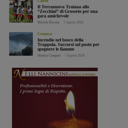
Calcio
Il Terranuova Traiana allo
“Zecchini” di Grosseto per una
gara amichevole
Michele Bossini
-
7 Agosto 2026
Cronaca
Incendio nel bosco della
Trappola. Soccorsi sul posto per
spegnere le fiamme
Monica Campani
-
7 Agosto 2026