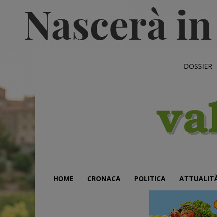
DOSSIER
HOME
CRONACA
POLITICA
ATTUALIT