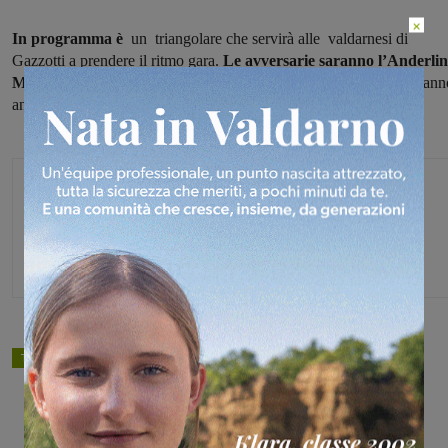
×
In programma è
un triangolare che servirà alle valdarnesi di
Gazzotti a prendere il ritmo gara.
Le avversarie saranno l’Anderlin
Modena e la Vp Canniccia Pietrasanta,
compagini che ritroverann
anche in campionato.
Michele Bossini
TAGS
pallavolo
Share