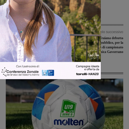
Articolo precedente
Articolo successivo
Isis Valdarno, l’indirizzo Moda torna
Il Terranuova Traiana debutta
nel plesso Marconi di San Giovanni
davanti al proprio pubblico, per la
seconda giornata di campionato
arriva il Follonica Gavorrano
Ultime Notizie