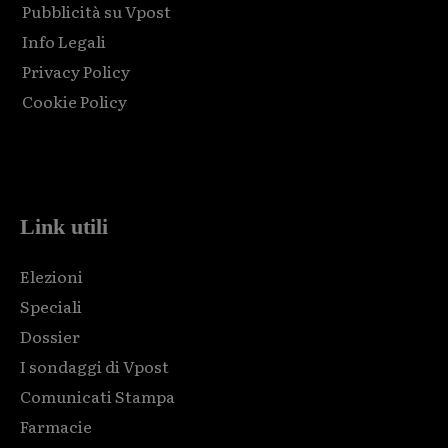
Pubblicità su Vpost
Info Legali
Privacy Policy
Cookie Policy
Html code here! Replace this with any non empty raw html
code and that's it.
Link utili
Elezioni
Speciali
Dossier
I sondaggi di Vpost
Comunicati Stampa
Farmacie