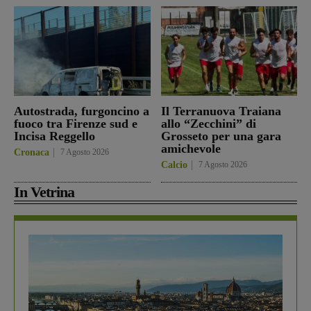
Autostrada, furgoncino a
Il Terranuova Traiana
fuoco tra Firenze sud e
allo “Zecchini” di
Incisa Reggello
Grosseto per una gara
amichevole
Cronaca
7 Agosto 2026
Calcio
7 Agosto 2026
In Vetrina