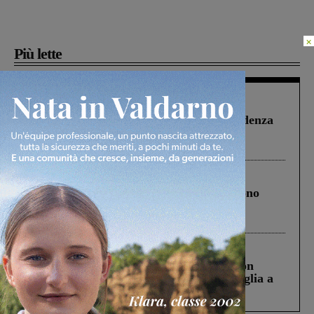
×
Più lette
Figline Incisa Valdarno
1 Agosto 2026
Piscina di Figline finanziata oltre la scadenza
Pnrr, il gruppo di Fratelli d’Italia: “Un
ringraziamento al Governo”
Cronaca
4 Agosto 2026
Un anno fa la strage in A1 in cui morirono
Gianni, Giulia e Franco. Lo schianto, il
processo, lo stop ai sorpassi fra tir....
Cronaca
3 Agosto 2026
Scomparso da una struttura di Castiglion
Fiorentino l’uomo che aveva ucciso la figlia a
Levane nel 2020