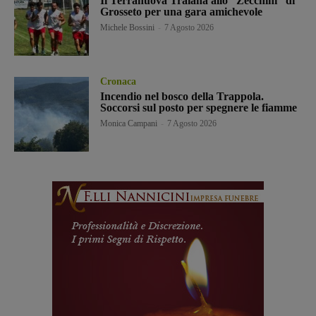
Il Terranuova Traiana allo “Zecchini” di
Grosseto per una gara amichevole
Michele Bossini
-
7 Agosto 2026
Cronaca
Incendio nel bosco della Trappola.
Soccorsi sul posto per spegnere le fiamme
Monica Campani
-
7 Agosto 2026