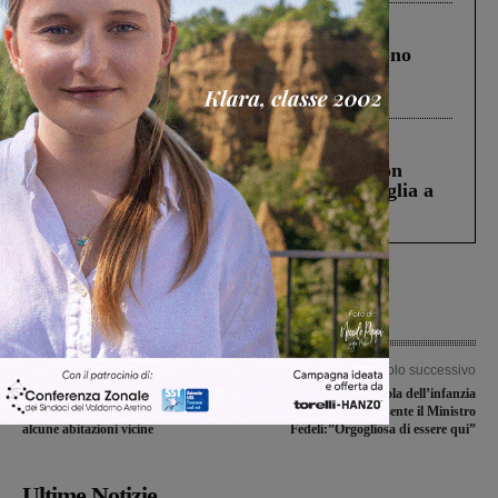
Cronaca
4 Agosto 2026
Un anno fa la strage in A1 in cui morirono
Gianni, Giulia e Franco. Lo schianto, il
processo, lo stop ai sorpassi fra tir....
Cronaca
3 Agosto 2026
Scomparso da una struttura di Castiglion
Fiorentino l’uomo che aveva ucciso la figlia a
Levane nel 2020
Articolo precedente
Articolo successivo
Fiamme sulle colline di San Pancrazio:
Inaugurata la scuola dell’infanzia
esteso l’incendio di bosco, paura per
“Gianni Rodari”. Presente il Ministro
alcune abitazioni vicine
Fedeli:”Orgogliosa di essere qui”
Ultime Notizie