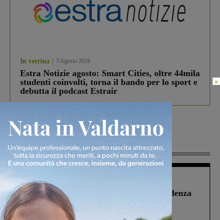
In vetrina
3 Agosto 2026
Estra Notizie agosto: Smart Cities, oltre 44mila
×
studenti coinvolti, torna il bando per lo sport e
debutta il podcast Estrair
Più lette
Figline Incisa Valdarno
1 Agosto 2026
Piscina di Figline finanziata oltre la scadenza
Pnrr, il gruppo di Fratelli d’Italia: “Un
ringraziamento al Governo”