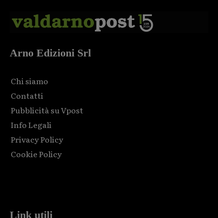
Arno Edizioni Srl
Chi siamo
Contatti
Pubblicità su Vpost
Info Legali
Privacy Policy
Cookie Policy
Html code here! Replace this with any non empty raw html
code and that's it.
Link utili