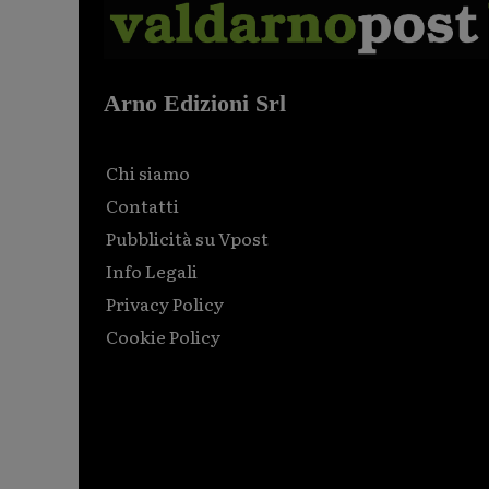
Arno Edizioni Srl
Chi siamo
Contatti
Pubblicità su Vpost
Info Legali
Privacy Policy
Cookie Policy
Html code here! Replace this with any non empty raw
html code and that's it.