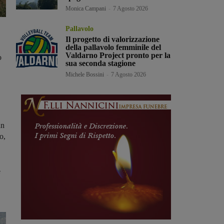
Monica Campani
-
7 Agosto 2026
Pallavolo
Il progetto di valorizzazione
della pallavolo femminile del
Valdarno Project pronto per la
o
sua seconda stagione
Michele Bossini
-
7 Agosto 2026
an
o,
e