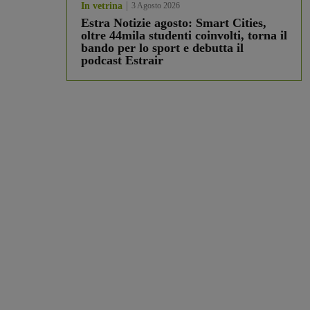
In vetrina
3 Agosto 2026
Estra Notizie agosto: Smart Cities,
oltre 44mila studenti coinvolti, torna il
bando per lo sport e debutta il
podcast Estrair