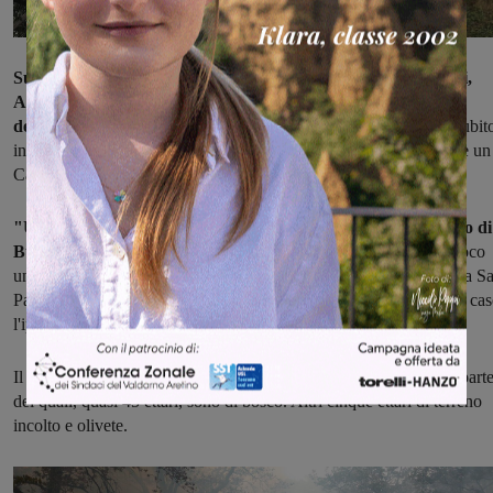
Sul posto all'opera squadre di Vigili del fuoco di Montevarchi,
Arezzo, Bibbiena e Cortona; moltissimi anche i vontari
dell'antincendio boschivo impegnati
. Due gli elicotteri entrati subit
in azione, per coadiuvare dall'alto lo spegnimento. In arrivo anche un
Canadair.
"Un disastro, una situazione difficilissima", ha detto il sindaco di
Bucine, Pietro Tanzini,
che si è portato subito in zona. "Va a fuoco
uno dei polmoni verdi del nostro territorio, il bosco che si trova fra S
Pancrazio e Civitella. Uno scempio ambientale". Anche in questo cas
l'ipotesi più accreditata è quella del dolo.
Il bilancio è già pesantissimo: circa 50 ettari in fumo, la maggior part
dei quali, quasi 45 ettari, sono di bosco. Altri cinque ettari di terreno
incolto e olivete.