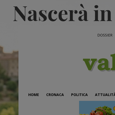
DOSSIER
HOME
CRONACA
POLITICA
ATTUALIT