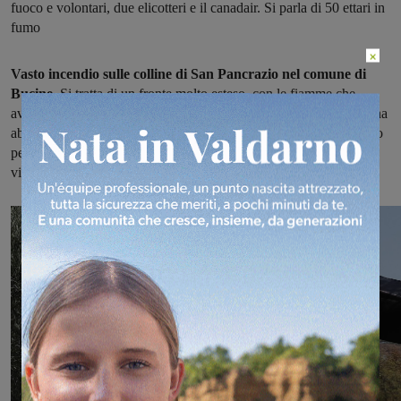
fuoco e volontari, due elicotteri e il canadair. Si parla di 50 ettari in
fumo
×
Vasto incendio sulle colline di San Pancrazio nel comune di
Bucine.
Si tratta di un fronte molto esteso, con le fiamme che
avvolgono il bosco e hanno minacciato da vicino in particolare una
abitazione e alcune auto. Ma le squadre dei Vigili del fuoco hanno
permesso di evitare che il rogo arrivasse fino alla casa e alle auto
vicine.