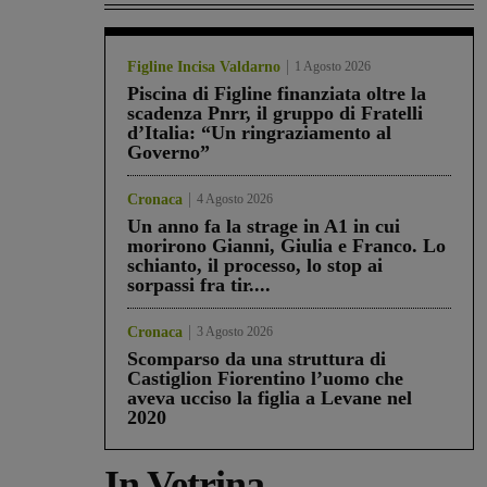
Figline Incisa Valdarno
1 Agosto 2026
Piscina di Figline finanziata oltre la
scadenza Pnrr, il gruppo di Fratelli
d’Italia: “Un ringraziamento al
Governo”
Cronaca
4 Agosto 2026
Un anno fa la strage in A1 in cui
morirono Gianni, Giulia e Franco. Lo
schianto, il processo, lo stop ai
sorpassi fra tir....
Cronaca
3 Agosto 2026
Scomparso da una struttura di
Castiglion Fiorentino l’uomo che
aveva ucciso la figlia a Levane nel
2020
In Vetrina