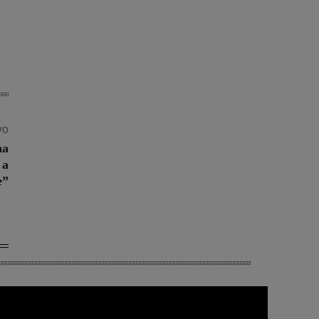
vo
na
 a
e”