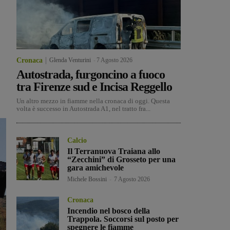
Cronaca
Glenda Venturini
-
7 Agosto 2026
Autostrada, furgoncino a fuoco
tra Firenze sud e Incisa Reggello
Un altro mezzo in fiamme nella cronaca di oggi. Questa
volta è successo in Autostrada A1, nel tratto fra...
Calcio
Il Terranuova Traiana allo
“Zecchini” di Grosseto per una
gara amichevole
Michele Bossini
-
7 Agosto 2026
Cronaca
Incendio nel bosco della
Trappola. Soccorsi sul posto per
spegnere le fiamme