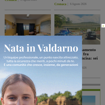
Cronaca
6 Agosto 2026
×
Punto nascita: il CPNN
Doppio tamponamento
dà parere negativo alla
nel tratto di A1 fra
richiesta di deroga. Asl e
Firenze sud e Incisa: sei
Regione esprimono
persone ferite
disappunto
Cronaca
6 Agosto 2026
Cronaca
6 Agosto 2026
In Vetrina