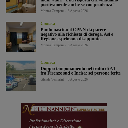
positivamente anche se con prudenza”
Monica Campani
-
6 Agosto 2026
Cronaca
Punto nascita: il CPNN dà parere
negativo alla richiesta di deroga. Asl e
Regione esprimono disappunto
Monica Campani
-
6 Agosto 2026
Cronaca
Doppio tamponamento nel tratto di A1
fra Firenze sud e Incisa: sei persone ferite
Glenda Venturini
-
6 Agosto 2026