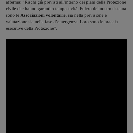
afferma: “Rischi già previsti all’interno dei piani della Protezione
civile che hanno garantito tempestività. Fulcro del nostro sistema
sono le
Associazioni volontarie
, sia nella previsione e
valutazione sia nella fase d’emergenza. Loro sono le braccia
esecutive della Protezione”.