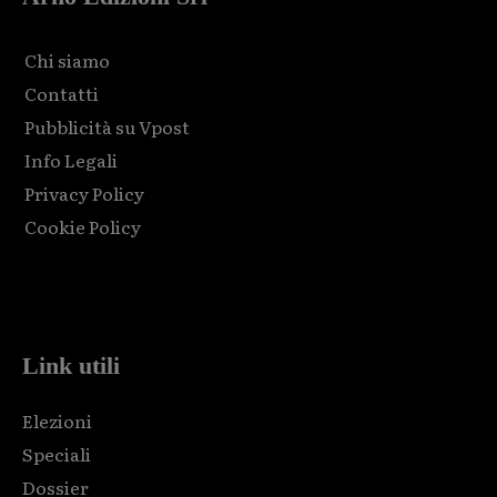
Chi siamo
Contatti
Pubblicità su Vpost
Info Legali
Privacy Policy
Cookie Policy
Html code here! Replace this with any non empty raw html
code and that's it.
Link utili
Elezioni
Speciali
Dossier