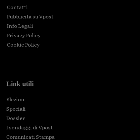
Contatti
Pubblicità su Vpost
Info Legali
Privacy Policy
Cookie Policy
Html code here! Replace this with any non empty raw html
code and that's it.
Link utili
Elezioni
Speciali
Dossier
I sondaggi di Vpost
Comunicati Stampa