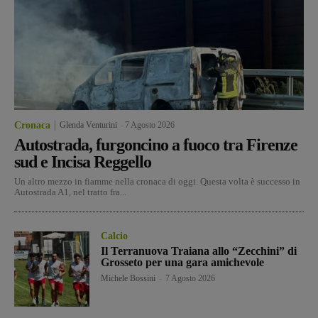
Cronaca
Glenda Venturini
-
7 Agosto 2026
Autostrada, furgoncino a fuoco tra Firenze
sud e Incisa Reggello
Un altro mezzo in fiamme nella cronaca di oggi. Questa volta è successo in
Autostrada A1, nel tratto fra...
Calcio
Il Terranuova Traiana allo “Zecchini” di
Grosseto per una gara amichevole
Michele Bossini
-
7 Agosto 2026