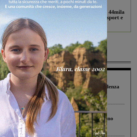
In vetrina
3 Agosto 2026
Estra Notizie agosto: Smart Cities, oltre 44mila
studenti coinvolti, torna il bando per lo sport e
debutta il podcast Estrair
Più lette
Figline Incisa Valdarno
1 Agosto 2026
Piscina di Figline finanziata oltre la scadenza
Pnrr, il gruppo di Fratelli d’Italia: “Un
ringraziamento al Governo”
Cronaca
4 Agosto 2026
Un anno fa la strage in A1 in cui morirono
Gianni, Giulia e Franco. Lo schianto, il
processo, lo stop ai sorpassi fra tir....