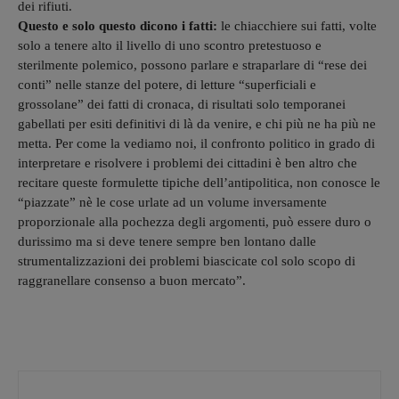
dei rifiuti.
Questo e solo questo dicono i fatti:
le chiacchiere sui fatti, volte
solo a tenere alto il livello di uno scontro pretestuoso e
sterilmente polemico, possono parlare e straparlare di “rese dei
conti” nelle stanze del potere, di letture “superficiali e
grossolane” dei fatti di cronaca, di risultati solo temporanei
gabellati per esiti definitivi di là da venire, e chi più ne ha più ne
metta. Per come la vediamo noi, il confronto politico in grado di
interpretare e risolvere i problemi dei cittadini è ben altro che
recitare queste formulette tipiche dell’antipolitica, non conosce le
“piazzate” nè le cose urlate ad un volume inversamente
proporzionale alla pochezza degli argomenti, può essere duro o
durissimo ma si deve tenere sempre ben lontano dalle
strumentalizzazioni dei problemi biascicate col solo scopo di
raggranellare consenso a buon mercato”.