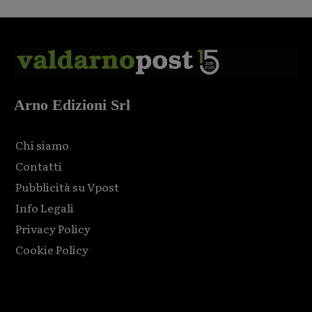
Arno Edizioni Srl
Chi siamo
Contatti
Pubblicità su Vpost
Info Legali
Privacy Policy
Cookie Policy
Html code here! Replace this with any non empty raw html
code and that's it.