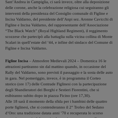
Sant’Andrea in Campiglia, ci sarà invece, oltre alla deposizione
delle corone, anche la celebrazione religiosa cui seguiranno gli
interventi della presidenza del Consiglio comunale di Figline e
Incisa Valdarno, del presidente dell’Anpi sez. Aronne Cavicchi di
Figline e Incisa Valdarno, del rappresentante dell’Associazione
“The Black Watch” (Royal Highland Regiment), il reggimento
scozzese che partecipò alla battaglia sulla vicina collina di Monte
Scalari in quell’estate del ‘44, e infine del sindaco del Comune di
Figline e Incisa Valdarno.
Figline Incisa
– Atmosfere Medievali 2024 – Domenica 16
le
attrazioni partiranno sin dal mattino quando, in occasione del
Rally del Valdarno, sono previsti il passaggio e la sosta delle auto
in gara. Nel pomeriggio, invece, è in programma il Corteo
storico (ore 17) delle Contrade Figlinesi con la partecipazione
degli Sbandieratori dei Borghi e Sestieri Fiorentini, che si
esibiranno subito dopo in piazza Ficino (ore 17,30).
Alle 18 sarà il momento della sfida per i bambini delle quattro
porte figlinesi, che si contenderanno il 2° Trofeo del Sedano
d’Oro: una tradizione datata anni ’70 e recuperata lo scorso