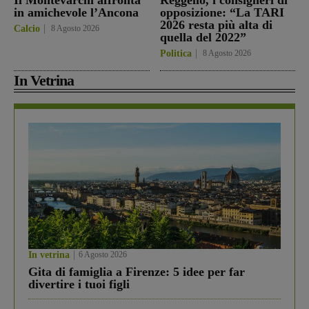
Il Montevarchi affronta
Reggello, i consiglieri di
in amichevole l’Ancona
opposizione: “La TARI
2026 resta più alta di
Calcio
8 Agosto 2026
quella del 2022”
Politica
8 Agosto 2026
In Vetrina
In vetrina
6 Agosto 2026
Gita di famiglia a Firenze: 5 idee per far
divertire i tuoi figli