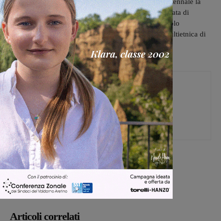
Amanda Sandrelli, attrice e regista. Una carriera trentennale la
sua tra cinema, televisione e soprattutto teatro costellata di
successi e di grandi interpretazioni. Accanto a lei Paolo
Giovannucci, che è anche il regista, e l’Orchestra Multietnica di
Arezzo diretta da Enrico Fink
.
Martina Giardi
[rp4wp limit=4]
Articoli correlati