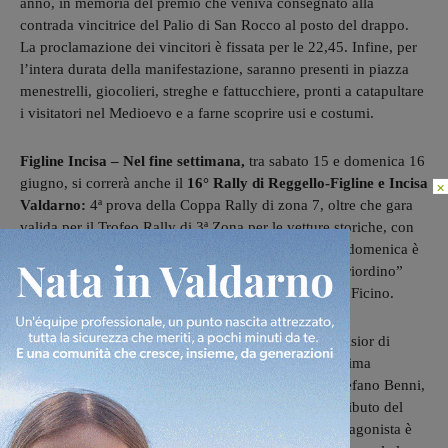
anno, in memoria del premio che veniva consegnato alla
contrada vincitrice del Palio di San Rocco al posto del drappo.
La proclamazione dei vincitori è fissata per le 22,45. Infine, per
l’intera durata della manifestazione, saranno presenti in piazza
menestrelli, giocolieri, streghe e fattucchiere, pronti a catapultare
i visitatori nel Medioevo e a farne scoprire usi e costumi.
Figline Incisa – Nel fine settimana,
tra sabato 15 e domenica 16
giugno, si correrà anche il
16° Rally di Reggello-Figline e Incisa
×
Valdarno:
4ª prova della Coppa Rally di zona 7, oltre che gara
valida per il Trofeo Rally di 3ª Zona per le vetture storiche, con
la celebre “Coppa Città dell’Olio”. Nella giornata di domenica è
prevista la prova Ponte agli Stolli-Stecco, mentre il “riordino”
avverrà nella mattina di domenica in piazza Marsilio Ficino.
Reggello
– Sul palcoscenico del Cinema teatro Excelsior di
Reggello andrà in scena, domenica 16 giugno, la ‘Prima
nazionale’ de “Il carnevale degli insetti”, opera di Stefano Benni,
una produzione di Officine della Cultura con il contributo del
Ministero della cultura e della Regione Toscana. Protagonista è