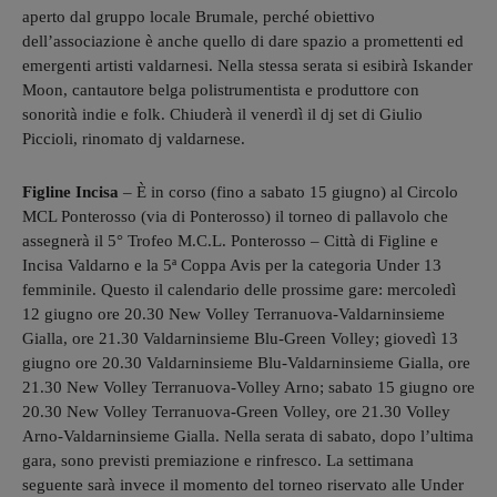
aperto dal gruppo locale Brumale, perché obiettivo
dell’associazione è anche quello di dare spazio a promettenti ed
emergenti artisti valdarnesi. Nella stessa serata si esibirà Iskander
Moon, cantautore belga polistrumentista e produttore con
sonorità indie e folk. Chiuderà il venerdì il dj set di Giulio
Piccioli, rinomato dj valdarnese.
Figline Incisa
– È in corso (fino a sabato 15 giugno) al Circolo
MCL Ponterosso (via di Ponterosso) il torneo di pallavolo che
assegnerà il 5° Trofeo M.C.L. Ponterosso – Città di Figline e
Incisa Valdarno e la 5ª Coppa Avis per la categoria Under 13
femminile. Questo il calendario delle prossime gare: mercoledì
12 giugno ore 20.30 New Volley Terranuova-Valdarninsieme
Gialla, ore 21.30 Valdarninsieme Blu-Green Volley; giovedì 13
giugno ore 20.30 Valdarninsieme Blu-Valdarninsieme Gialla, ore
21.30 New Volley Terranuova-Volley Arno; sabato 15 giugno ore
20.30 New Volley Terranuova-Green Volley, ore 21.30 Volley
Arno-Valdarninsieme Gialla. Nella serata di sabato, dopo l’ultima
gara, sono previsti premiazione e rinfresco. La settimana
seguente sarà invece il momento del torneo riservato alle Under