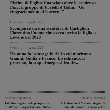
Piscina di Figline finanziata oltre la scadenza
Pnrr, il gruppo di Fratelli d’Italia: “Un
ringraziamento al Governo”
Cronaca
3 Agosto 2026
Scomparso da una struttura di Castiglion
Fiorentino l’uomo che aveva ucciso la figlia a
Levane nel 2020
Cronaca
4 Agosto 2026
Un anno fa la strage in A1 in cui morirono
Gianni, Giulia e Franco. Lo schianto, il
processo, lo stop ai sorpassi fra tir....
Articolo precedente
Articolo successivo
Un’altra stagione nella polisportiva
Il Festival Art&Musica festeggia 20
“Galli” per Giorgia Amatori e Milena
anni: due serate di musica, arte e