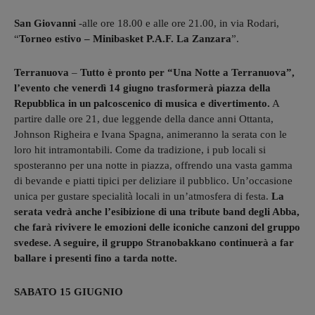
San Giovanni
-alle ore 18.00 e alle ore 21.00, in via Rodari,
“
Torneo estivo – Minibasket P.A.F. La Zanzara
”.
Terranuova
–
Tutto è pronto per “Una Notte a Terranuova”,
l’evento che venerdì 14 giugno trasformerà piazza della
Repubblica in un palcoscenico di musica e divertimento.
A
partire dalle ore 21, due leggende della dance anni Ottanta,
Johnson Righeira e Ivana Spagna, animeranno la serata con le
loro hit intramontabili. Come da tradizione, i pub locali si
sposteranno per una notte in piazza, offrendo una vasta gamma
di bevande e piatti tipici per deliziare il pubblico. Un’occasione
unica per gustare specialità locali in un’atmosfera di festa.
La
serata vedrà anche l’esibizione di una tribute band degli Abba,
che farà rivivere le emozioni delle iconiche canzoni del gruppo
svedese. A seguire, il gruppo Stranobakkano continuerà a far
ballare i presenti fino a tarda notte.
SABATO 15 GIUGNIO