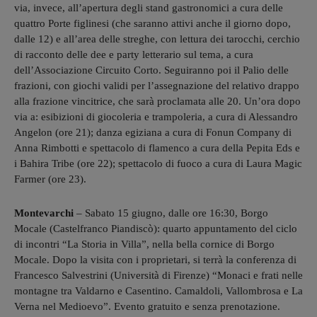
via, invece, all’apertura degli stand gastronomici a cura delle
quattro Porte figlinesi (che saranno attivi anche il giorno dopo,
dalle 12) e all’area delle streghe, con lettura dei tarocchi, cerchio
di racconto delle dee e party letterario sul tema, a cura
dell’Associazione Circuito Corto. Seguiranno poi il Palio delle
frazioni, con giochi validi per l’assegnazione del relativo drappo
alla frazione vincitrice, che sarà proclamata alle 20. Un’ora dopo
via a: esibizioni di giocoleria e trampoleria, a cura di Alessandro
Angelon (ore 21); danza egiziana a cura di Fonun Company di
Anna Rimbotti e spettacolo di flamenco a cura della Pepita Eds e
i Bahira Tribe (ore 22); spettacolo di fuoco a cura di Laura Magic
Farmer (ore 23).
Montevarchi
– Sabato 15 giugno, dalle ore 16:30, Borgo
Mocale (Castelfranco Piandiscò): quarto appuntamento del ciclo
di incontri “La Storia in Villa”, nella bella cornice di Borgo
Mocale. Dopo la visita con i proprietari, si terrà la conferenza di
Francesco Salvestrini (Università di Firenze) “Monaci e frati nelle
montagne tra Valdarno e Casentino. Camaldoli, Vallombrosa e La
Verna nel Medioevo”. Evento gratuito e senza prenotazione.