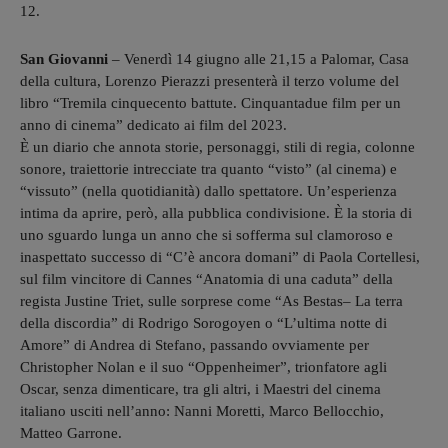
12.
San Giovanni
–
Venerdì 14 giugno alle 21,15 a Palomar, Casa
della cultura, Lorenzo Pierazzi presenterà il terzo volume del
libro “Tremila cinquecento battute. Cinquantadue film per un
anno di cinema”
dedicato ai film del 2023.
È un diario che annota storie, personaggi, stili di regia, colonne
sonore, traiettorie intrecciate tra quanto “visto” (al cinema) e
“vissuto” (nella quotidianità) dallo spettatore. Un’esperienza
intima da aprire, però, alla pubblica condivisione. È la storia di
uno sguardo lunga un anno che si sofferma sul clamoroso e
inaspettato successo di “C’è ancora domani” di Paola Cortellesi,
sul film vincitore di Cannes “Anatomia di una caduta” della
regista Justine Triet, sulle sorprese come “As Bestas– La terra
della discordia” di Rodrigo Sorogoyen o “L’ultima notte di
Amore” di Andrea di Stefano, passando ovviamente per
Christopher Nolan e il suo “Oppenheimer”, trionfatore agli
Oscar, senza dimenticare, tra gli altri, i Maestri del cinema
italiano usciti nell’anno: Nanni Moretti, Marco Bellocchio,
Matteo Garrone.