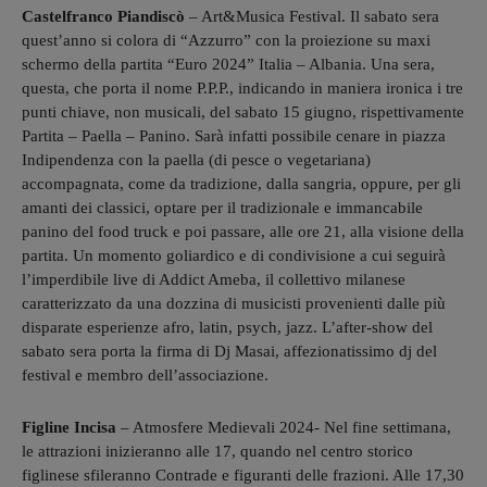
Castelfranco Piandiscò
– Art&Musica Festival. Il sabato sera
quest’anno si colora di “Azzurro” con la proiezione su maxi
schermo della partita “Euro 2024” Italia – Albania. Una sera,
questa, che porta il nome P.P.P., indicando in maniera ironica i tre
punti chiave, non musicali, del sabato 15 giugno, rispettivamente
Partita – Paella – Panino. Sarà infatti possibile cenare in piazza
Indipendenza con la paella (di pesce o vegetariana)
accompagnata, come da tradizione, dalla sangria, oppure, per gli
amanti dei classici, optare per il tradizionale e immancabile
panino del food truck e poi passare, alle ore 21, alla visione della
partita. Un momento goliardico e di condivisione a cui seguirà
l’imperdibile live di Addict Ameba, il collettivo milanese
caratterizzato da una dozzina di musicisti provenienti dalle più
disparate esperienze afro, latin, psych, jazz. L’after-show del
sabato sera porta la firma di Dj Masai, affezionatissimo dj del
festival e membro dell’associazione.
Figline Incisa
– Atmosfere Medievali 2024- Nel fine settimana,
le attrazioni inizieranno alle 17, quando nel centro storico
figlinese sfileranno Contrade e figuranti delle frazioni. Alle 17,30