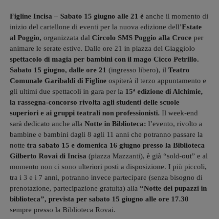
Figline Incisa
–
Sabato 15 giugno alle 21 è
anche il momento di
inizio del cartellone di eventi per la nuova edizione dell’
Estate
al Poggio,
organizzata dal
Circolo SMS Poggio alla Croce
per
animare le serate estive. Dalle ore 21 in piazza del Giaggiolo
spettacolo di magia per bambini con il mago Cicco Petrillo.
Sabato 15 giugno, dalle ore 21
(ingresso libero), il
Teatro
Comunale Garibaldi di Figline
ospiterà il terzo appuntamento e
gli ultimi due spettacoli in gara per la
15ª edizione di Alchimie,
la rassegna-concorso rivolta agli studenti delle scuole
superiori e ai gruppi teatrali non professionisti.
Il week-end
sarà dedicato anche alla
Notte in Biblioteca:
l’evento, rivolto a
bambine e bambini dagli 8 agli 11 anni che potranno passare la
notte
tra sabato 15 e domenica 16 giugno presso la Biblioteca
Gilberto Rovai di Incisa
(piazza Mazzanti), è già “sold-out” e al
momento non ci sono ulteriori posti a disposizione. I più piccoli,
tra i 3 e i 7 anni, potranno invece partecipare (senza bisogno di
prenotazione, partecipazione gratuita) alla
“Notte dei pupazzi in
biblioteca”, prevista per sabato 15 giugno alle ore 17.30
sempre presso la Biblioteca Rovai.