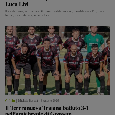
Luca Livi
Il valdarnese, nato a San Giovanni Valdarno e oggi residente a Figline e
Incisa, racconta la genesi del suo...
Calcio
Michele Bossini
-
8 Agosto 2026
Il Terrranuova Traiana battuto 3-1
nell’amichevole di Grosseto