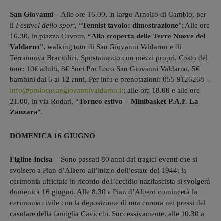
San Giovanni
– Alle ore 16.00, in largo Arnolfo di Cambio, per
il
Festival dello sport
, “
Tennist tavolo: dimostrazione
”; Alle ore
16.30, in piazza Cavour,
“Alla scoperta delle Terre Nuove del
Valdarno
”, walking tour di San Giovanni Valdarno e di
Terranuova Braciolini. Spostamento con mezzi propri. Costo del
tour: 10€ adulti, 8€ Soci Pro Loco San Giovanni Valdarno, 5€
bambini dai 6 ai 12 anni. Per info e prenotazioni: 055 9126268 –
info@
prolocosangiovannivaldarno.it
; alle ore 18.00 e alle ore
21.00, in via Rodari, “
Torneo estivo – Minibasket P.A.F. La
Zanzara
”.
DOMENICA 16 GIUGNO
Figline Incisa
– Sono passati 80 anni dai tragici eventi che si
svolsero a Pian d’Albero all’inizio dell’estate del 1944: la
cerimonia ufficiale in ricordo dell’eccidio nazifascista si svolgerà
domenica 16 giugno. Alle 8.30 a Pian d’Albero comincerà la
cerimonia civile con la deposizione di una corona nei pressi del
casolare della famiglia Cavicchi. Successivamente, alle 10.30 a