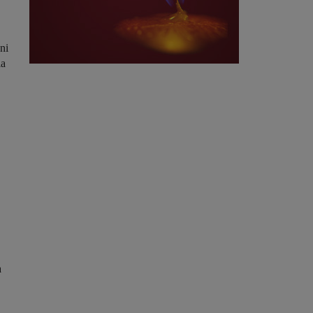
ni
la
a