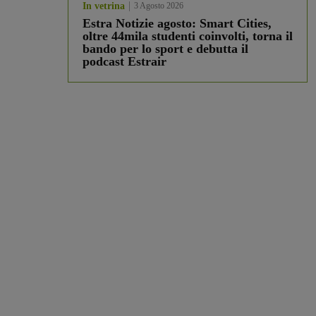
In vetrina
3 Agosto 2026
Estra Notizie agosto: Smart Cities,
oltre 44mila studenti coinvolti, torna il
bando per lo sport e debutta il
podcast Estrair