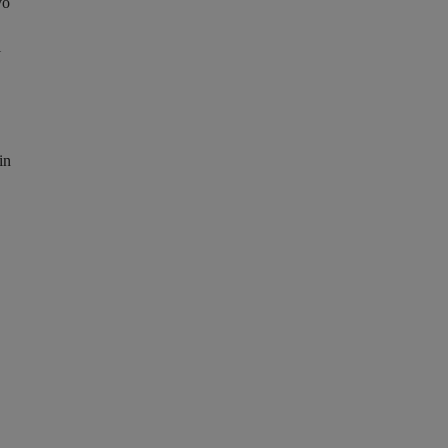
vo
l
in