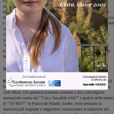
Farinella, uno dei
massimi studiosi europei di Raffaello. Docente ordinario di Storia
dell’Arte moderna e Iconologia e Iconografia presso all’Università
degli Studi di Pisa, ha curato la monografia su Raffaello per la Trecca
e soprattutto è stato co-curatore della mostra del cinquecentenario del
morte del pittore marchigiano allestita nel 2020 alle Scuderie del
Quirinale. I suoi studi riguardano anche l’Archeologia: proprio per
questo il Prof. Natali, lo ha voluto impegnare nella conferenza
“Raffaello pittore e archeologo”. L’appuntamento è per sabato 18
febbraio alle 16.30 nella sala grande del Circolo ARCI Rinascita di
Montevarchi.
DOMENICA 19 FEBBRAIO
Rignano
– Quest’anno, la sfilata del Carnevale si terrà domenica 19
febbraio, ritrovo previsto alle 13:30 e partenza alle 14:00 da Piazza
Aldo Moro. Gli spettatori potranno assistere a una coinvolgente
animazione curata dal ”’Circo Tascabile ASD”’ e godere della music
di ”’DJ BEV”’ in Piazza dei Martiri. Inoltre, verrà premiata la
maschera più originale e suggestiva, valorizzando la tradizione del