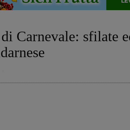
i Carnevale: sfilate ed
ldarnese