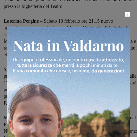
presso la biglietteria del Teatro.
×
Laterina Pergine
– Sabato 18
febbraio ore 21,15
nuovo
appuntamento con la stagione del
Teatro Comunale di Laterina
in
scena “Pierino e il Lupo, evoluzione e involuzione” sul palco il
Maestro Orio Odori con la Filarmonica G. Verdi di Loro Ciuffenna e
raccont
are la storia Riccardo Vannelli in uno spettacolo adatto a tutte 
età, sarà motivo di divertimento sia per i piccoli che per gli adulti.
San Giovanni
– Nell’ambito delle iniziative della rassegna per la
promozione della lettura Le Piazze del Sapere, sabato18 febbraio alle
17,30 a Palomar, la casa della cultura di San Giovanni Valdarno, sarà
presentato il libro di Alessandro Giuseppe Tedesco. A seguire la
proiezione del cortometraggio “Sinassi” per la regia di Manola
Rosadini.
Montevarchi
– Giro di boa per le conferenze su Raffaello curate dal
Prof. Antonio
Natali. Il prossimo appuntamento vedrà protagonista il Prof. Vincenz