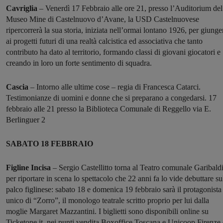
Cavriglia
–
Venerdì 17 Febbraio alle ore 21, presso l’Auditorium del
Museo Mine di Castelnuovo d’Avane, la USD Castelnuovese
ripercorrerà la sua storia, iniziata nell’ormai lontano 1926, per giunge
ai progetti futuri di una realtà calcistica ed associativa che tanto
contributo ha dato al territorio, formando classi di giovani giocatori e
creando in loro un forte sentimento di squadra.
Cascia
– Intorno alle ultime cose – regia di Francesca Catarci.
Testimonianze di uomini e donne che si preparano a congedarsi. 17
febbraio alle 21 presso la Biblioteca Comunale di Reggello via E.
Berlinguer 2
SABATO 18 FEBBRAIO
Figline Incisa
– Sergio Castellitto torna al Teatro comunale Garibald
per riportare in scena lo spettacolo che 22 anni fa lo vide debuttare su
palco figlinese: sabato 18 e domenica 19 febbraio sarà il protagonista
unico di “Zorro”, il monologo teatrale scritto proprio per lui dalla
moglie Margaret Mazzantini. I biglietti sono disponibili online su
Ticketone.it, nei punti vendita Boxoffice Toscana e Unicoop Firenze 