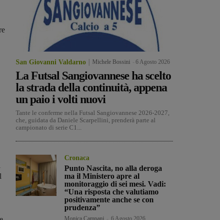
re
San Giovanni Valdarno
Michele Bossini
-
6 Agosto 2026
La Futsal Sangiovannese ha scelto
la strada della continuità, appena
un paio i volti nuovi
Tante le conferme nella Futsal Sangiovannese 2026-2027,
che, guidata da Daniele Scarpellini, prenderà parte al
campionato di serie C1...
Cronaca
i
Punto Nascita, no alla deroga
l
ma il Ministero apre al
monitoraggio di sei mesi. Vadi:
“Una risposta che valutiamo
positivamente anche se con
prudenza”
e
Monica Campani
-
6 Agosto 2026