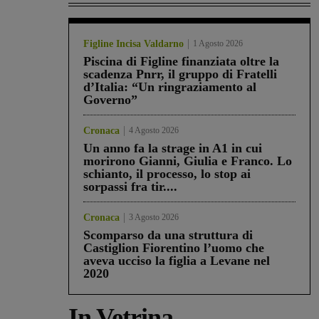
Figline Incisa Valdarno
1 Agosto 2026
Piscina di Figline finanziata oltre la
scadenza Pnrr, il gruppo di Fratelli
d’Italia: “Un ringraziamento al
Governo”
Cronaca
4 Agosto 2026
Un anno fa la strage in A1 in cui
morirono Gianni, Giulia e Franco. Lo
schianto, il processo, lo stop ai
sorpassi fra tir....
Cronaca
3 Agosto 2026
Scomparso da una struttura di
Castiglion Fiorentino l’uomo che
aveva ucciso la figlia a Levane nel
2020
In Vetrina