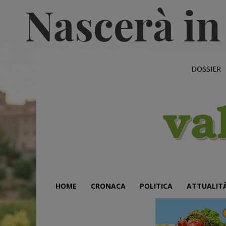
DOSSIER
HOME
CRONACA
POLITICA
ATTUALIT