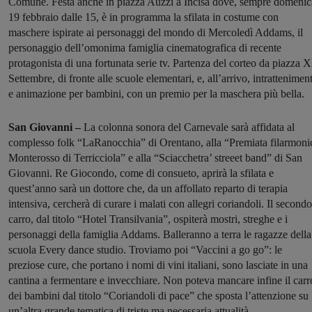
Comune. Festa anche in piazza Auzzi a Incisa dove, sempre domenic
19 febbraio dalle 15, è in programma la sfilata in costume con
maschere ispirate ai personaggi del mondo di Mercoledì Addams, il
personaggio dell’omonima famiglia cinematografica di recente
protagonista di una fortunata serie tv. Partenza del corteo da piazza 
Settembre, di fronte alle scuole elementari, e, all’arrivo, intrattenimen
e animazione per bambini, con un premio per la maschera più bella.
San Giovanni –
La colonna sonora del Carnevale sarà affidata al
complesso folk “LaRanocchia” di Orentano, alla “Premiata filarmoni
Monterosso di Terricciola” e alla “Sciacchetra’ streeet band” di San
Giovanni. Re Giocondo, come di consueto, aprirà la sfilata e
quest’anno sarà un dottore che, da un affollato reparto di terapia
intensiva, cercherà di curare i malati con allegri coriandoli.
Il secondo
carro, dal titolo “Hotel Transilvania”, ospiterà mostri, streghe e i
personaggi della famiglia Addams. Balleranno a terra le ragazze della
scuola Every dance studio.
Troviamo poi “Vaccini a go go”: le
preziose cure, che portano i nomi di vini italiani, sono lasciate in una
cantina a fermentare e invecchiare.
Non poteva mancare infine il carr
dei bambini dal titolo “Coriandoli di pace” che sposta l’attenzione su
un’altra grande tematica di triste ma necessaria attualità.