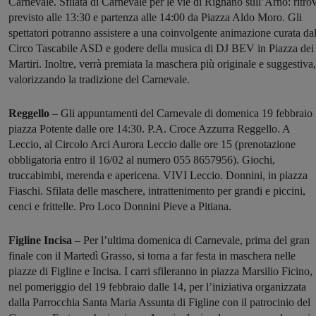
Carnevale. Sfilata di Carnevale per le vie di Rignano sull’Arno: ritro
previsto alle 13:30 e partenza alle 14:00 da Piazza Aldo Moro. Gli
spettatori potranno assistere a una coinvolgente animazione curata da
Circo Tascabile ASD e godere della musica di DJ BEV in Piazza dei
Martiri. Inoltre, verrà premiata la maschera più originale e suggestiva,
valorizzando la tradizione del Carnevale.
Reggello
– Gli appuntamenti del Carnevale di domenica 19 febbraio 
piazza Potente dalle ore 14:30. P.A. Croce Azzurra Reggello. A
Leccio, al Circolo Arci Aurora Leccio dalle ore 15 (prenotazione
obbligatoria entro il 16/02 al numero 055 8657956). Giochi,
truccabimbi, merenda e apericena. VIVI Leccio. Donnini, in piazza
Fiaschi. Sfilata delle maschere, intrattenimento per grandi e piccini,
cenci e frittelle. Pro Loco Donnini Pieve a Pitiana.
Figline Incisa
– Per l’ultima domenica di
Carnevale
, prima del gran
finale con il Martedì Grasso, si torna a far festa in maschera nelle
piazze di Figline e Incisa. I carri sfileranno in piazza Marsilio Ficino,
nel pomeriggio del 19 febbraio dalle 14, per l’iniziativa organizzata
dalla Parrocchia Santa Maria Assunta di Figline con il patrocinio del