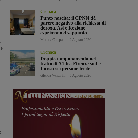
Cronaca
Punto nascita: il CPNN dà
parere negativo alla richiesta di
deroga. Asl e Regione
esprimono disappunto
Monica Campani
-
6 Agosto 2026
 a
le
Cronaca
Doppio tamponamento nel
tratto di A1 fra Firenze sud e
Incisa: sei persone ferite
Glenda Venturini
-
6 Agosto 2026
o