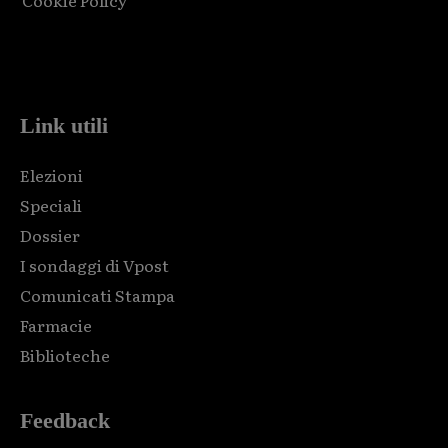
Cookie Policy
Html code here! Replace this with any non empty raw html
code and that's it.
Link utili
Elezioni
Speciali
Dossier
I sondaggi di Vpost
Comunicati Stampa
Farmacie
Biblioteche
Feedback