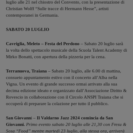
luglio alle 21 nel chiostro del Convento, con la presentazione di
Christian Wolff “Sulle tracce di Hermann Hesse”, artisti
contemporanei in Germania.
SABATO 20 LUGLIO
Cavriglia, Meleto – Festa del Perdono
–
Sabato
20
luglio
sarà
la volta dello spettacolo musicale della Scuola Talent Academy di
Mirko Bonatti, con a
pertura della pizzeria per la cena.
Terranuova, Traiana
– Sabato 20 luglio, alle 6.00 di mattina,
consueto appuntamento estivo con il concerto all’Alba nella
Vigna. Un evento di grande successo ormai arrivato alla sua
decima edizione ideato e organizzato dall’Associazione Diritto &
Rovescio in collaborazione con il Circolo ANSPI Traiana che si
occuperà di preparare la colazione per tutto il pubblico.
San Giovann
i –
Il Valdarno Jazz 2024 comincia da San
Giovanni.
Primo evento sabato 20 luglio alle 21,30 con Fresu &
Sosa “Food” mentre martedì 23 luglio, alla stessa ora, arriverà