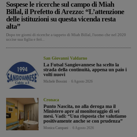
Sospese le ricerche sul campo di Miah
Billal, il Prefetto di Arezzo: “L’attenzione
delle istituzioni su questa vicenda resta
alta”
Dopo tre giorni di ricerche a tappeto di Miah Billal, l'uomo che nel 2020
uccise sua figlia e ferì...
San Giovanni Valdarno
La Futsal Sangiovannese ha scelto la
strada della continuità, appena un paio i
volti nuovi
Michele Bossini
-
6 Agosto 2026
Cronaca
Punto Nascita, no alla deroga ma il
Ministero apre al monitoraggio di sei
mesi. Vadi: “Una risposta che valutiamo
positivamente anche se con prudenza”
Monica Campani
-
6 Agosto 2026