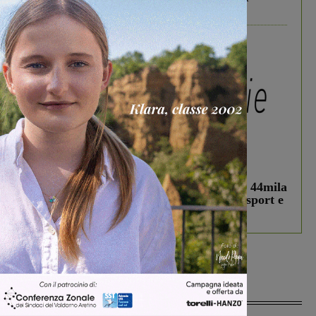
divertire i tuoi figli
In vetrina
3 Agosto 2026
Estra Notizie agosto: Smart Cities, oltre 44mila
studenti coinvolti, torna il bando per lo sport e
debutta il podcast Estrair
Più lette