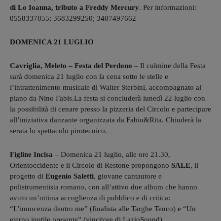
di Lo Ioanna, tributo a Freddy Mercury
. Per informazioni:
0558337855; 3683299250; 3407497662
DOMENICA 21 LUGLIO
Cavriglia, Meleto – Festa del Perdono
–
Il culmine della Festa
sarà domenica
21
luglio con la cena
sotto le stelle e
l’intrattenimento musicale di Walter Sterbini, accompagnato al
piano da Nino Fabis
.
La festa si concluderà lunedì
22
luglio
con
la possibilità di cenare presso la pizzeria del Circolo e partecipare
all’iniziativa danzante organizzata da Fabio&Rita. Chiuderà la
serata lo spettacolo pirotecnico.
Figline Incisa
– Domenica 21 luglio, alle ore 21.30,
Orientoccidente e il Circolo di Restone propongono
SALE
, il
progetto di
Eugenio Saletti
, giovane cantautore e
polistrumentista romano, con all’attivo due album che hanno
avuto un’ottima accoglienza di pubblico e di critica:
“L’innocenza dentro me” (finalista alle Targhe Tenco) e “Un
eterno inutile presente” (vincitore di LazioSound).