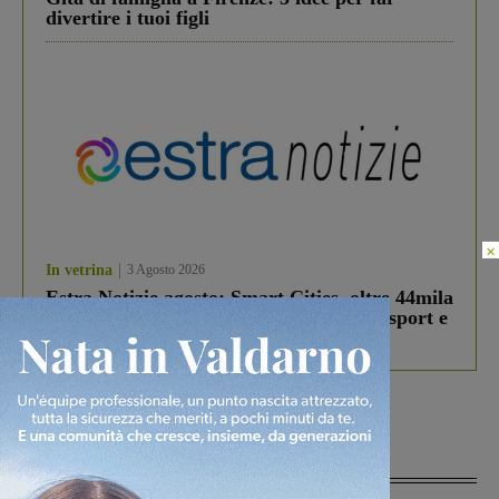
divertire i tuoi figli
×
In vetrina
3 Agosto 2026
Estra Notizie agosto: Smart Cities, oltre 44mila
studenti coinvolti, torna il bando per lo sport e
debutta il podcast Estrair
Più lette