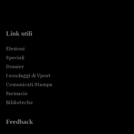
Html code here! Replace this with any non empty raw html
code and that's it.
Link utili
Elezioni
Speciali
Dossier
I sondaggi di Vpost
Comunicati Stampa
Farmacie
Biblioteche
Feedback