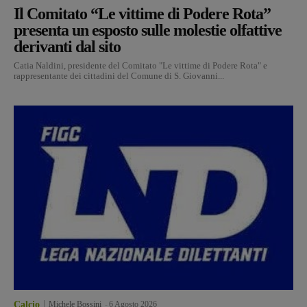
Il Comitato “Le vittime di Podere Rota”
presenta un esposto sulle molestie olfattive
derivanti dal sito
Catia Naldini, presidente del Comitato "Le vittime di Podere Rota" e
rappresentante dei cittadini del Comune di S. Giovanni...
Calcio
Michele Bossini
-
6 Agosto 2026