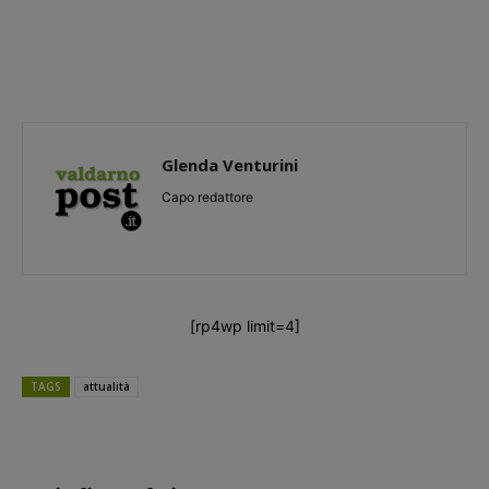
Glenda Venturini
Capo redattore
[rp4wp limit=4]
TAGS
attualità