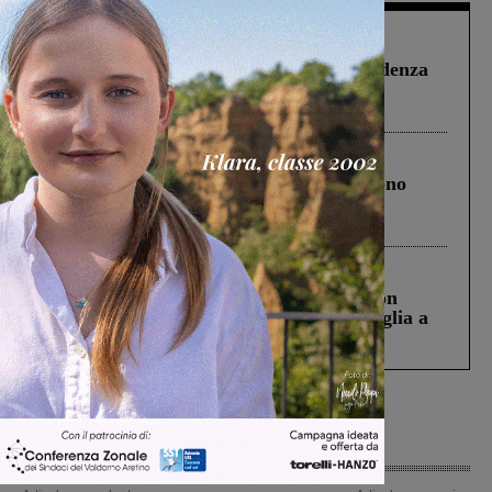
Figline Incisa Valdarno
1 Agosto 2026
Piscina di Figline finanziata oltre la scadenza
Pnrr, il gruppo di Fratelli d’Italia: “Un
ringraziamento al Governo”
Cronaca
4 Agosto 2026
Un anno fa la strage in A1 in cui morirono
Gianni, Giulia e Franco. Lo schianto, il
processo, lo stop ai sorpassi fra tir....
Cronaca
3 Agosto 2026
Scomparso da una struttura di Castiglion
Fiorentino l’uomo che aveva ucciso la figlia a
Levane nel 2020