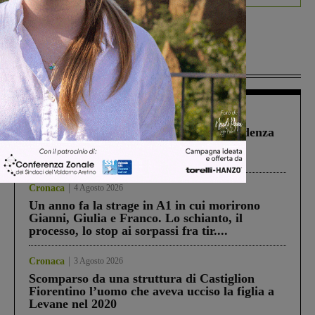
Più lette
Figline Incisa Valdarno
1 Agosto 2026
Piscina di Figline finanziata oltre la scadenza
Pnrr, il gruppo di Fratelli d’Italia: “Un
ringraziamento al Governo”
Cronaca
4 Agosto 2026
Un anno fa la strage in A1 in cui morirono
Gianni, Giulia e Franco. Lo schianto, il
processo, lo stop ai sorpassi fra tir....
Cronaca
3 Agosto 2026
Scomparso da una struttura di Castiglion
Fiorentino l’uomo che aveva ucciso la figlia a
Levane nel 2020