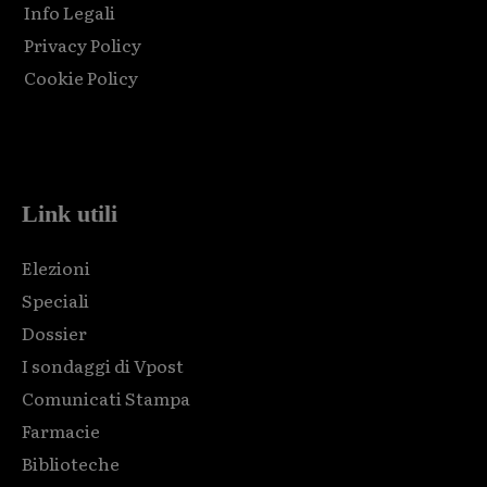
Info Legali
Privacy Policy
Cookie Policy
Html code here! Replace this with any non empty raw html
code and that's it.
Link utili
Elezioni
Speciali
Dossier
I sondaggi di Vpost
Comunicati Stampa
Farmacie
Biblioteche