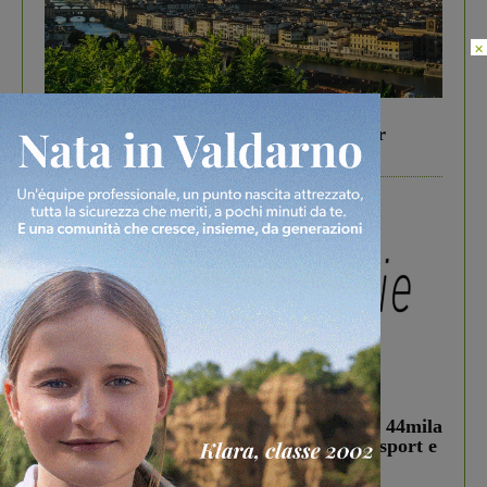
×
In vetrina
6 Agosto 2026
Gita di famiglia a Firenze: 5 idee per far
divertire i tuoi figli
In vetrina
3 Agosto 2026
Estra Notizie agosto: Smart Cities, oltre 44mila
studenti coinvolti, torna il bando per lo sport e
debutta il podcast Estrair