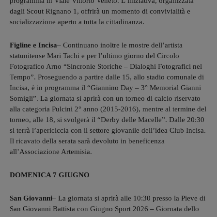
programma in Viale Vittorio Veneto. L’iniziativa, organizzata
dagli Scout Rignano 1, offrirà un momento di convivialità e
socializzazione aperto a tutta la cittadinanza.
Figline e Incisa
– Continuano inoltre le mostre dell’artista
statunitense Mari Tachi e per l’ultimo giorno del Circolo
Fotografico Arno “Sincronie Storiche – Dialoghi Fotografici nel
Tempo”. Proseguendo a partire dalle 15, allo stadio comunale di
Incisa, è in programma il “Giannino Day – 3° Memorial Gianni
Somigli”. La giornata si aprirà con un torneo di calcio riservato
alla categoria Pulcini 2° anno (2015-2016), mentre al termine del
torneo, alle 18, si svolgerà il “Derby delle Macelle”. Dalle 20:30
si terrà l’apericiccia con il settore giovanile dell’idea Club Incisa.
Il ricavato della serata sarà devoluto in beneficenza
all’Associazione Artemisia.
DOMENICA 7 GIUGNO
San Giovanni
– La giornata si aprirà alle 10:30 presso la Pieve di
San Giovanni Battista con Giugno Sport 2026 – Giornata dello