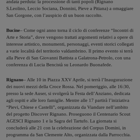
andata perduta: la processione di tanti popoli (Rignano
S.Leolino, Leccio Sociana, Donnini, Pieve a Pitiana) a omaggiare
San Gorgone, con l’auspicio di un buon raccolto.
Bucine
– Come ogni anno torna il ciclo di conferenze “Incontri di
Arte e Storia”, dove vengono trattati argomenti relativi a opere di
interesse artistico, monumenti, personaggi, eventi storici collegati
a varie località del territorio valdambrino. Il primo evento si terrà
alla Pieve di San Giovanni Battista a Galatrona-Petrolo, con una
conferenza di Lucia Bencistà su Leonardo Buonafede.
Rignano
– Alle 10 in Piazza XXV Aprile, si terrà l’Inaugurazione
dei nuovi mezzi della Croce Rossa. Nel pomeriggio, alle 16:30,
presso la sede Auser, si svolgerà la Festa dell’Anziano, dedicata
agli ospiti e alle loro famiglie. Mentre alle 17 partirà l’iniziativa
“Pievi, Chiese e Castelli”, organizzata da Viandare nell’ambito
del progetto Discover Rignano. Proseguono il Centenario Scout
AGESCI Rignano 1 e la Sagra del Tartufo. La giornata si
concluderà alle 21 con la celebrazione del Corpus Domini, in
programma da San Clemente Alto, organizzata dalla Parrocchia.