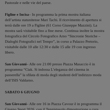
Pastorale e nelle vie del paese.
Figline e Incisa
– In programma la prima mostra italiana
dell’artista statunitense Mari Tachi. Il ricevimento di apertura si
terrà dalle ore 19 a Figline (61 Corso Giuseppe Mazzini). La
mostra sarà visitabile fino a fine mese. Continua inoltre la mostra
fotografica del Circolo Fotografico Arno “Sincronie Storiche –
Dialoghi Fotografici nel Tempo”, in corso a Palazzo Pretorio,
visitabile dalle 10 alle 12:30 e dalle 15 alle 19 con ingresso
libero.
San Giovanni
– Alle ore 21:00 presso Piazza Masaccio è in
programma “Ciak. Si indossa L’eleganza del cinema in
passerella” la sfilata di moda degli studenti dell’indirizzo moda
dell’ISIS Valdarno.
SABATO 6 GIUGNO
San Giovanni
– Alle ore 16 in Piazza Cavour è in programma il
Giugno Sport 2026, con il Tennistavolo dimostrazione a cura