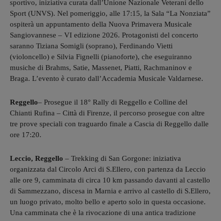
sportivo, iniziativa curata dall’Unione Nazionale Veterani dello
Sport (UNVS). Nel pomeriggio, alle 17:15, la Sala “La Nonziata”
ospiterà un appuntamento della Nuova Primavera Musicale
Sangiovannese – VI edizione 2026. Protagonisti del concerto
saranno Tiziana Somigli (soprano), Ferdinando Vietti
(violoncello) e Silvia Fignelli (pianoforte), che eseguiranno
musiche di Brahms, Satie, Massenet, Piatti, Rachmaninov e
Braga. L’evento è curato dall’Accademia Musicale Valdarnese.
Reggello
– Prosegue il 18° Rally di Reggello e Colline del
Chianti Rufina – Città di Firenze, il percorso prosegue con altre
tre prove speciali con traguardo finale a Cascia di Reggello dalle
ore 17:20.
Leccio, Reggello
– Trekking di San Gorgone: iniziativa
organizzata dal Circolo Arci di S.Ellero, con partenza da Leccio
alle ore 9, camminata di circa 10 km passando davanti al castello
di Sammezzano, discesa in Marnia e arrivo al castello di S.Ellero,
un luogo privato, molto bello e aperto solo in questa occasione.
Una camminata che è la rivocazione di una antica tradizione