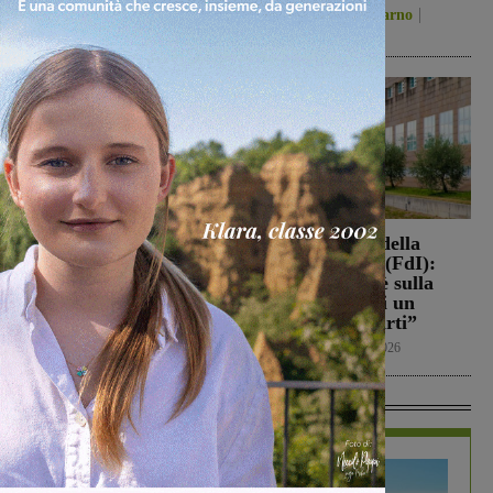
Politica
8 Agosto 2026
San Giovanni Valdarno
8 Agosto 2026
Loro Ciuffenna, squadre
Punto Nascita della
antincendio al lavoro per
Gruccia, Tucci (FdI):
un rogo nei boschi
“Montevarchi è sulla
giusta strada di un
Cronaca
8 Agosto 2026
aumento dei parti”
Politica
8 Agosto 2026
In Vetrina