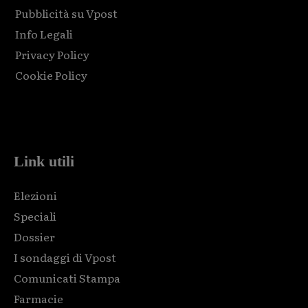
Pubblicità su Vpost
Info Legali
Privacy Policy
Cookie Policy
Html code here! Replace this with any non empty raw html
code and that's it.
Link utili
Elezioni
Speciali
Dossier
I sondaggi di Vpost
Comunicati Stampa
Farmacie