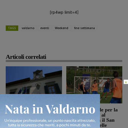
[rp4wp limit=4]
TAGS
valdarno
eventi
Weekend
fine settimana
Articoli correlati
×
Reggello, i consiglieri di
Prima stagionale per la
opposizione: “La TARI
Sangiovannese, al
2026 resta più alta di
“Fedini” arriva il San
quella del 2022”
Donato Tavarnelle