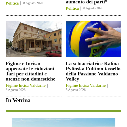
aumento dei parti”
Politica
8 Agosto 2026
Politica
8 Agosto 2026
Figline e Incisa:
La schiacciatrice Kalina
approvate le riduzioni
Pylinska l’ultimo tassello
Tari per cittadini e
della Passione Valdarno
utenze non domestiche
Volley
Figline Incisa Valdarno
Figline Incisa Valdarno
6 Agosto 2026
5 Agosto 2026
In Vetrina