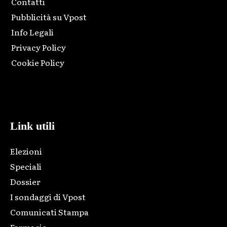
Contatti
Pubblicità su Vpost
Info Legali
Privacy Policy
Cookie Policy
Html code here! Replace this with any non empty raw html
code and that's it.
Link utili
Elezioni
Speciali
Dossier
I sondaggi di Vpost
Comunicati Stampa