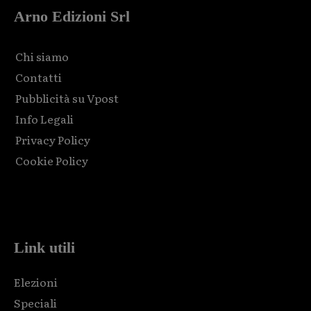
Arno Edizioni Srl
Chi siamo
Contatti
Pubblicità su Vpost
Info Legali
Privacy Policy
Cookie Policy
Html code here! Replace this with any non empty raw html
code and that's it.
Link utili
Elezioni
Speciali