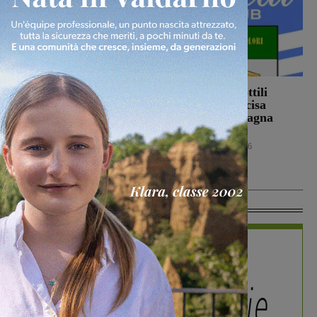
Ennesimo atto di
Con Stefano Sottili
violenza contro gli
l’Ideal Club Incisa
animali: a Montalto
chiude la campagna
gatto colpito da pallini.
acquisti
Enpa: “Atto
Calcio
5 Agosto 2026
ingiustificabile”
Cronaca
5 Agosto 2026
In Vetrina