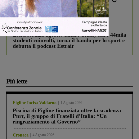
In vetrina
3 Agosto 2026
Estra Notizie agosto: Smart Cities, oltre 44mila
studenti coinvolti, torna il bando per lo sport e
debutta il podcast Estrair
Più lette
Figline Incisa Valdarno
1 Agosto 2026
Piscina di Figline finanziata oltre la scadenza
Pnrr, il gruppo di Fratelli d’Italia: “Un
ringraziamento al Governo”
Cronaca
4 Agosto 2026