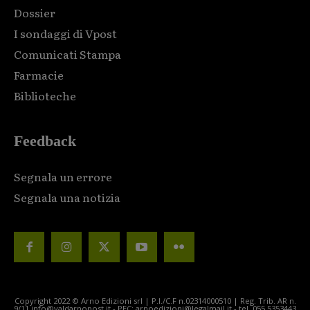
Dossier
I sondaggi di Vpost
Comunicati Stampa
Farmacie
Biblioteche
Feedback
Segnala un errore
Segnala una notizia
Copyright 2022 © Arno Edizioni srl | P.I./C.F n.02314000510 | Reg. Trib. AR n.
9/11 info@valdarnopost.it - PEC: arnoedizioni@legalmail.it - tel. 055.5353443