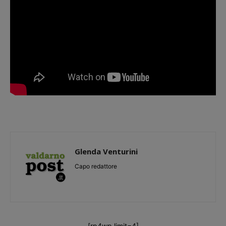
Glenda Venturini
Capo redattore
[rp4wp limit=4]