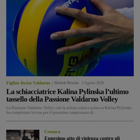
Figline Incisa Valdarno
Michele Bossini
-
5 Agosto 2026
La schiacciatrice Kalina Pylinska l’ultimo
tassello della Passione Valdarno Volley
La Passione Valdarno Volley con la schiacciatrice polacca Kalina Pylinska
ha completato la rosa per il prossimo campionato di...
Cronaca
Ennesimo atto di violenza contro gli