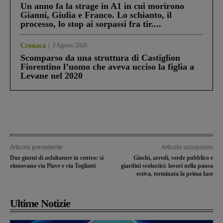
Un anno fa la strage in A1 in cui morirono
Gianni, Giulia e Franco. Lo schianto, il
processo, lo stop ai sorpassi fra tir....
Cronaca
3 Agosto 2026
Scomparso da una struttura di Castiglion
Fiorentino l’uomo che aveva ucciso la figlia a
Levane nel 2020
Articolo precedente
Articolo successivo
Due giorni di asfaltature in centro: si
Giochi, arredi, verde pubblico e
rinnovano via Piave e via Togliatti
giardini scolastici: lavori nella pausa
estiva, terminata la prima fase
Ultime Notizie