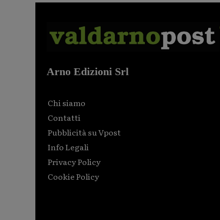
Arno Edizioni Srl
Chi siamo
Contatti
Pubblicità su Vpost
Info Legali
Privacy Policy
Cookie Policy
Html code here! Replace this with any non empty raw
html code and that's it.