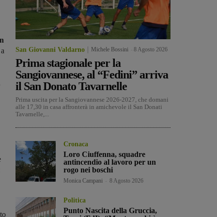
on
San Giovanni Valdarno
Michele Bossini
-
8 Agosto 2026
a
Prima stagionale per la
Sangiovannese, al “Fedini” arriva
a
il San Donato Tavarnelle
Prima uscita per la Sangiovannese 2026-2027, che domani
alle 17,30 in casa affronterà in amichevole il San Donati
Tavarnelle,...
Cronaca
Loro Ciuffenna, squadre
e
antincendio al lavoro per un
:
rogo nei boschi
Monica Campani
-
8 Agosto 2026
Politica
Punto Nascita della Gruccia,
to