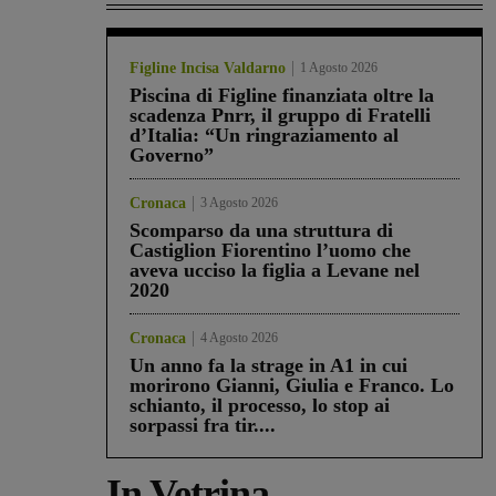
Figline Incisa Valdarno
1 Agosto 2026
Piscina di Figline finanziata oltre la
scadenza Pnrr, il gruppo di Fratelli
d’Italia: “Un ringraziamento al
Governo”
Cronaca
3 Agosto 2026
Scomparso da una struttura di
Castiglion Fiorentino l’uomo che
aveva ucciso la figlia a Levane nel
2020
Cronaca
4 Agosto 2026
Un anno fa la strage in A1 in cui
morirono Gianni, Giulia e Franco. Lo
schianto, il processo, lo stop ai
sorpassi fra tir....
In Vetrina