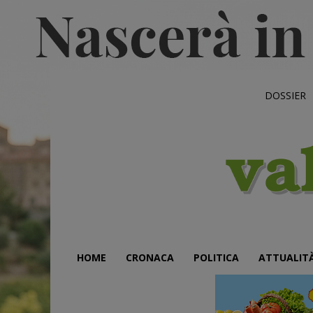
DOSSIER
HOME
CRONACA
POLITICA
ATTUALIT