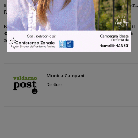
e mettono fine alla lite. Il 29enne riporta ferite guaribili in sette giorni,
l'altro invece nonostante le escoriazioni alle mani, rifiuta le cure.
Entrambi sono stati arrestati per danneggiamento aggravato, il
38enne anche per lesioni personali.
Adesso si trovano agli arresti
domiciliari nelle rispettive abitazioni.
Monica Campani
Direttore
Share