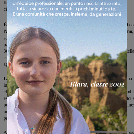
finestrini e specchietti retrovisori distrutti. Sul posto, chiamati dai
cittadini, sono intervenuti i carabinieri della compagnia di Figline
È stata la decisione di uno dei due automobilisti di soffermarsi c
l'auto lungo la strada per il San Donato, nel comune di Rignano,
scatenare una lite furibonda sfociata in calci e pugni e in finestrini,
parabrezza e specchietti retrovisori distrutti. I due protagonisti, un
38enne e un 29enne del luogo, sono stati arrestati dai carabinieri dell
compagnia di Figline per lesioni personali e danneggiamento
aggravato.
La vicenda risale a ieri sera.
Uno dei due automobilisti si sofferma
lungo la strada, l'altro che sta sopraggiungendo inizia a suonare il
clacson. Ne nasce uno scambio di improperi tra i due finchè entrambi
escono dalle proprie auto e dalle parole passano ai fatti: volano calci 
pugni. Si rincorrono anche. Poi la loro rabbia si sfoga sulle macchine
uno si avvale anche di un ombrello e vengono distrutti finestrini,
parabrezza e specchietti retrovisori.
Alcuni residenti chiamano i carabinieri:
i militari giungono sul pos