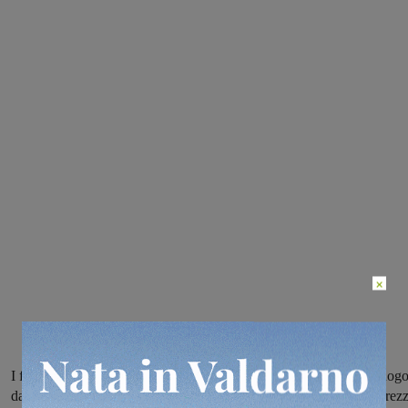
×
I fatti risalgono a ieri sera. Gli automobilisti, di 38 e 29 anni del luogo
dalle parole sono passati ai fatti. Oltre a calci e pugni anche parabrez