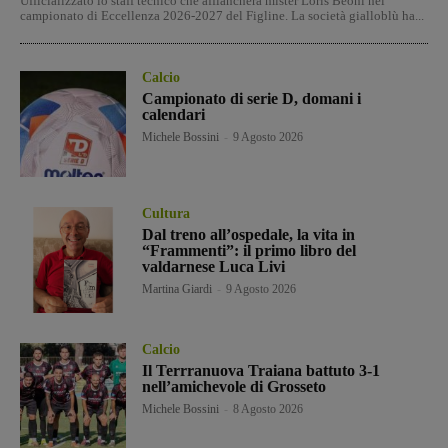
Ufficializzato lo staff tecnico che affiancherà mister Loris Beoni nel
campionato di Eccellenza 2026-2027 del Figline. La società gialloblù ha...
Calcio
Campionato di serie D, domani i
calendari
Michele Bossini
-
9 Agosto 2026
Cultura
Dal treno all’ospedale, la vita in
“Frammenti”: il primo libro del
valdarnese Luca Livi
Martina Giardi
-
9 Agosto 2026
Calcio
Il Terrranuova Traiana battuto 3-1
nell’amichevole di Grosseto
Michele Bossini
-
8 Agosto 2026