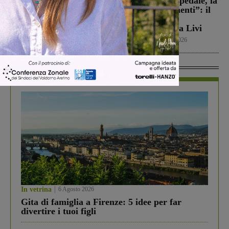
Campionato di serie D,
Dal treno all’ospedale, la
domani i calendari
vita in “Frammenti”: il
primo libro del
Calcio
9 Agosto 2026
valdarnese Luca Livi
Cultura
9 Agosto 2026
In Vetrina
In vetrina
6 Agosto 2026
Gita di famiglia a Firenze: 5 idee per far
divertire i tuoi figli