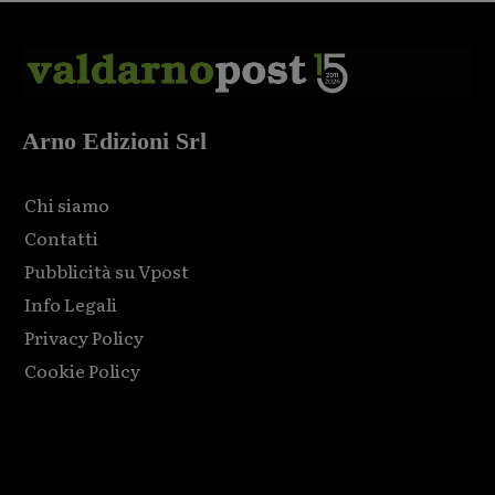
Arno Edizioni Srl
Chi siamo
Contatti
Pubblicità su Vpost
Info Legali
Privacy Policy
Cookie Policy
Html code here! Replace this with any non empty raw html
code and that's it.