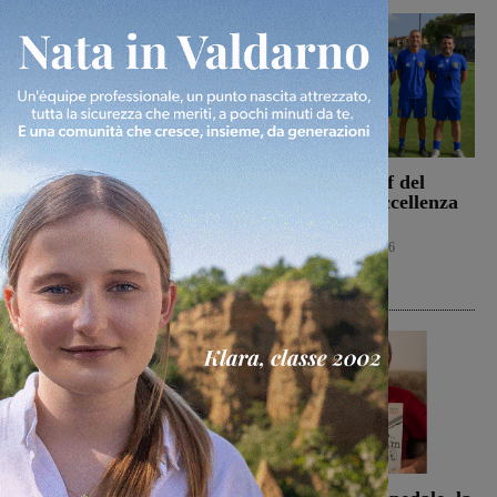
La Sangiovannese tiene
Ufficiale lo staff del
testa al San Donato
Figline per l’Eccellenza
Tavarnelle, che però
2026-2027
passa 0-1
Calcio
9 Agosto 2026
San Giovanni Valdarno
9 Agosto 2026