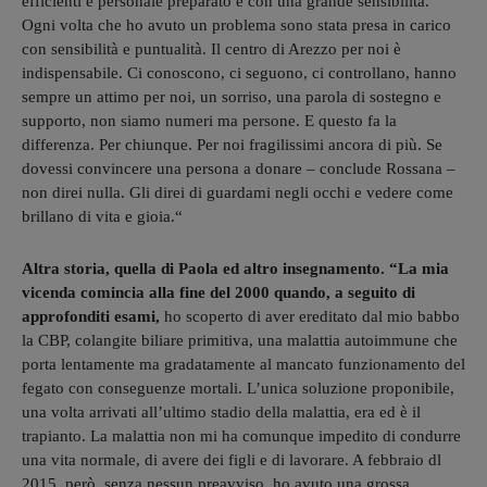
efficienti e personale preparato e con una grande sensibilità.
Ogni volta che ho avuto un problema sono stata presa in carico
con sensibilità e puntualità. Il centro di Arezzo per noi è
indispensabile. Ci conoscono, ci seguono, ci controllano, hanno
sempre un attimo per noi, un sorriso, una parola di sostegno e
supporto, non siamo numeri ma persone. E questo fa la
differenza. Per chiunque. Per noi fragilissimi ancora di più. Se
dovessi convincere una persona a donare – conclude Rossana –
non direi nulla. Gli direi di guardami negli occhi e vedere come
brillano di vita e gioia.“
Altra storia, quella di Paola ed altro insegnamento. “La mia
vicenda comincia alla fine del 2000 quando, a seguito di
approfonditi esami,
ho scoperto di aver ereditato dal mio babbo
la CBP, colangite biliare primitiva, una malattia autoimmune che
porta lentamente ma gradatamente al mancato funzionamento del
fegato con conseguenze mortali. L’unica soluzione proponibile,
una volta arrivati all’ultimo stadio della malattia, era ed è il
trapianto. La malattia non mi ha comunque impedito di condurre
una vita normale, di avere dei figli e di lavorare. A febbraio dl
2015, però, senza nessun preavviso, ho avuto una grossa