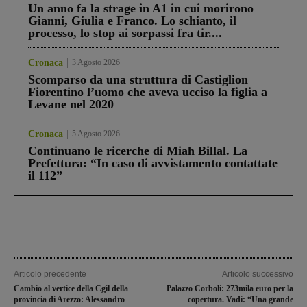
Un anno fa la strage in A1 in cui morirono
Gianni, Giulia e Franco. Lo schianto, il
processo, lo stop ai sorpassi fra tir....
Cronaca
3 Agosto 2026
Scomparso da una struttura di Castiglion
Fiorentino l’uomo che aveva ucciso la figlia a
Levane nel 2020
Cronaca
5 Agosto 2026
Continuano le ricerche di Miah Billal. La
Prefettura: “In caso di avvistamento contattate
il 112”
Articolo precedente
Articolo successivo
Cambio al vertice della Cgil della
Palazzo Corboli: 273mila euro per la
provincia di Arezzo: Alessandro
copertura. Vadi: “Una grande