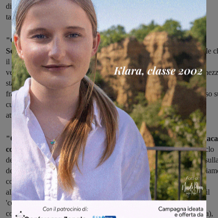
diminuite le
tariffe…”.
"Qualcuno ricorderà pure il teatrino avvenuto sempre a
Settembre scorso sulla questione
del saldo del disagio ambientale c
il Comune di Terranuova deve ancora
versare nelle casse di quello di San Giovanni, con la polemica a mez
stampa
fra i due Sindaci Pd Chienni e Viligiardi: uno spettacolo indecoroso s
cui ancora
attendiamo chiarezza".
"Così come qualcuno ricorderà quello che è passato alla cronaca
come il 'lodo Betti',
dopo che Sei Toscana (società gestore del ciclo
dei rifiuti per Arezzo,Siena e Grosseto) aveva fatto ricorso al Tar sull
decisione dell’ assemblea Ato di ridurre gli aumenti tariffari. Sappiam
com’è andata a finire: rincari spalmati su quattro anni ed
allungamento del contratto da venti a venticinque anni. In pratica il
'controllore' (Ato,
controllato dai Comuni) che garantisce il 'controllato' (Sei Toscana),