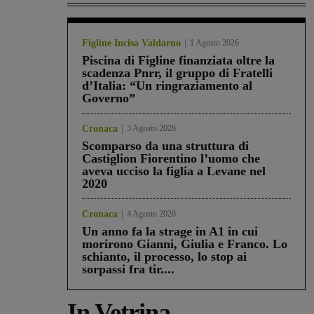
Figline Incisa Valdarno
1 Agosto 2026
Piscina di Figline finanziata oltre la
scadenza Pnrr, il gruppo di Fratelli
d’Italia: “Un ringraziamento al
Governo”
Cronaca
3 Agosto 2026
Scomparso da una struttura di
Castiglion Fiorentino l’uomo che
aveva ucciso la figlia a Levane nel
2020
Cronaca
4 Agosto 2026
Un anno fa la strage in A1 in cui
morirono Gianni, Giulia e Franco. Lo
schianto, il processo, lo stop ai
sorpassi fra tir....
In Vetrina