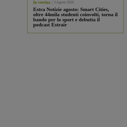
In vetrina
3 Agosto 2026
Estra Notizie agosto: Smart Cities,
oltre 44mila studenti coinvolti, torna il
bando per lo sport e debutta il
podcast Estrair