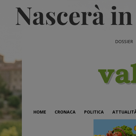
DOSSIER
HOME
CRONACA
POLITICA
ATTUALIT