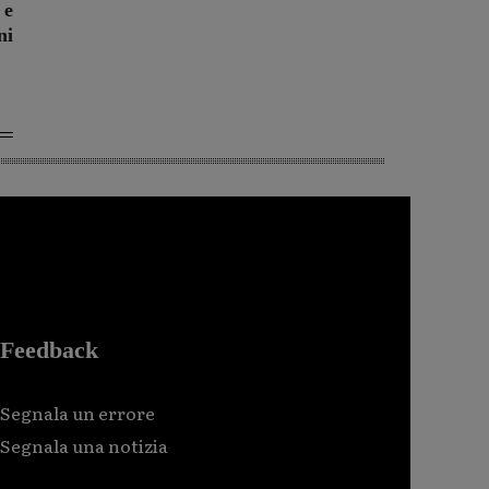
 e
ni
Feedback
Segnala un errore
Segnala una notizia