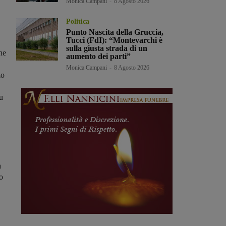
Monica Campani
-
8 Agosto 2026
Politica
Punto Nascita della Gruccia,
Tucci (FdI): “Montevarchi è
sulla giusta strada di un
he
aumento dei parti”
Monica Campani
-
8 Agosto 2026
zo
u
a
o