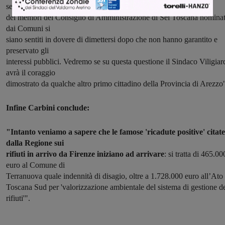
senza che nessuno
dei membri del Consiglio di Amministrazione di Sei Toscana nominat
dai Comuni si
siano sentiti in dovere di dimettersi dopo che non hanno garantito e
preservato gli
interessi pubblici. Vedremo se su questa questione il Sindaco Viligiar
avrà il coraggio
dimostrato da qualche altro primo cittadino della Provincia di Arezzo
Infine Carbini conclude:
"Intanto veniamo a sapere che le famose 'ricadute positive' citate
dalla Regione sui
rifiuti in arrivo da Firenze iniziano ad arrivare
: si tratta di 465.00
euro al Comune di
Terranuova quale indennità di disagio, oltre a 1.728.000 euro all’Ato
Toscana Sud per 'valorizzazione ambientale del sistema di gestione d
rifiuti'".