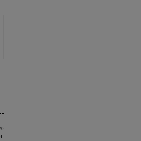
vo
di