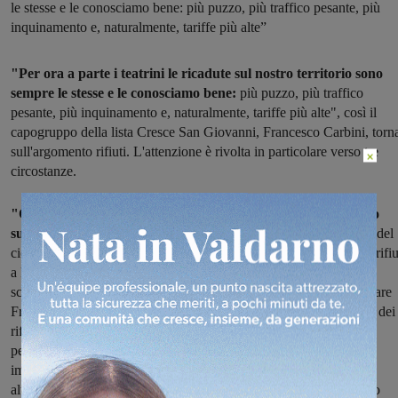
le stesse e le conosciamo bene: più puzzo, più traffico pesante, più
inquinamento e, naturalmente, tariffe più alte”
"Per ora a parte i teatrini le ricadute sul nostro territorio sono
sempre le stesse e le conosciamo bene:
più puzzo, più traffico
pesante, più inquinamento e, naturalmente, tariffe più alte", così il
capogruppo della lista Cresce San Giovanni, Francesco Carbini, torn
sull'argomento rifiuti. L'attenzione è rivolta in particolare verso tre
×
circostanze.
"Qualcuno ricorderà la nostra denuncia del Settembre scorso
sull’ordinanza della Regione Toscana
che imponeva al gestore del
ciclo dei rifiuti di Firenze di conferire 32.000 tonnellate l’anno di rifiu
a Podere Rota. Alle nostre rimostranze la Regione si
scomodò rispondendo direttamente al nostro Capogruppo Consiliare
Francesco Carbini “…le risorse che arriveranno dal conferimento dei
rifiuti fiorentini saranno usate dall’Ato Sud
per abbattere i costi fissi di ammortamento e funzionamento dell’
impianto che
altrimenti verrebbero pagati dai cittadini. In questo modo verranno