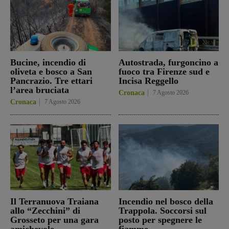
Bucine, incendio di
Autostrada, furgoncino a
oliveta e bosco a San
fuoco tra Firenze sud e
Pancrazio. Tre ettari
Incisa Reggello
l’area bruciata
Cronaca
7 Agosto 2026
Cronaca
7 Agosto 2026
Il Terranuova Traiana
Incendio nel bosco della
allo “Zecchini” di
Trappola. Soccorsi sul
Grosseto per una gara
posto per spegnere le