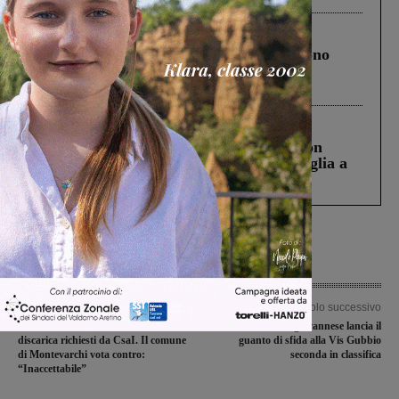
Cronaca
4 Agosto 2026
Un anno fa la strage in A1 in cui morirono
Gianni, Giulia e Franco. Lo schianto, il
processo, lo stop ai sorpassi fra tir....
Cronaca
3 Agosto 2026
Scomparso da una struttura di Castiglion
Fiorentino l’uomo che aveva ucciso la figlia a
Levane nel 2020
Articolo precedente
Articolo successivo
Aumentano i costi di conferimento in
La Futsal Sangiovannese lancia il
discarica richiesti da CsaI. Il comune
guanto di sfida alla Vis Gubbio
di Montevarchi vota contro:
seconda in classifica
“Inaccettabile”