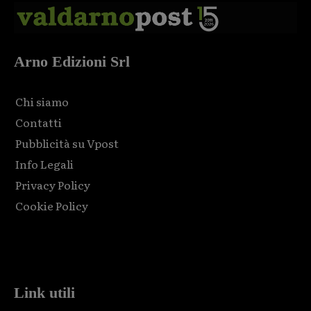
Arno Edizioni Srl
Chi siamo
Contatti
Pubblicità su Vpost
Info Legali
Privacy Policy
Cookie Policy
Html code here! Replace this with any non empty raw html
code and that's it.
Link utili