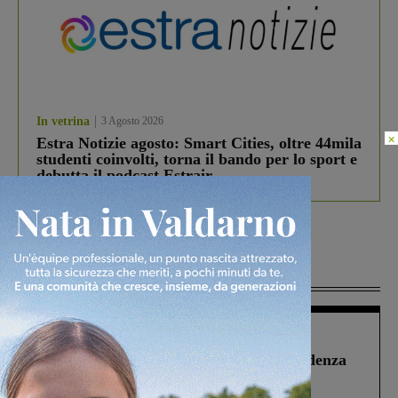
In vetrina
3 Agosto 2026
×
Estra Notizie agosto: Smart Cities, oltre 44mila
studenti coinvolti, torna il bando per lo sport e
debutta il podcast Estrair
Più lette
Figline Incisa Valdarno
1 Agosto 2026
Piscina di Figline finanziata oltre la scadenza
Pnrr, il gruppo di Fratelli d’Italia: “Un
ringraziamento al Governo”