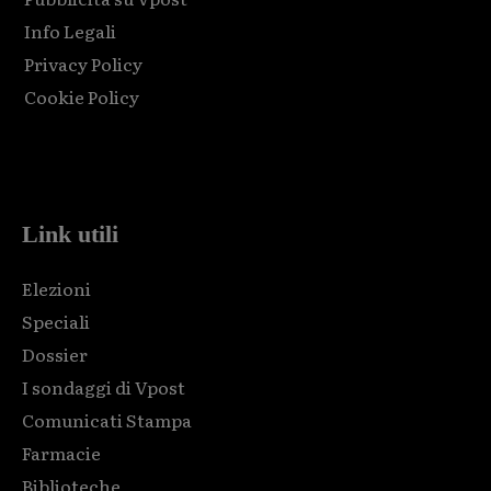
Info Legali
Privacy Policy
Cookie Policy
Html code here! Replace this with any non empty raw html
code and that's it.
Link utili
Elezioni
Speciali
Dossier
I sondaggi di Vpost
Comunicati Stampa
Farmacie
Biblioteche