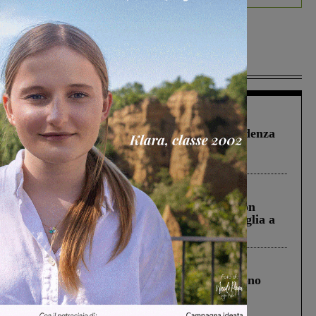
Più lette
Figline Incisa Valdarno
1 Agosto 2026
Piscina di Figline finanziata oltre la scadenza
Pnrr, il gruppo di Fratelli d’Italia: “Un
ringraziamento al Governo”
Cronaca
3 Agosto 2026
Scomparso da una struttura di Castiglion
Fiorentino l’uomo che aveva ucciso la figlia a
Levane nel 2020
Cronaca
4 Agosto 2026
Un anno fa la strage in A1 in cui morirono
Gianni, Giulia e Franco. Lo schianto, il
processo, lo stop ai sorpassi fra tir....