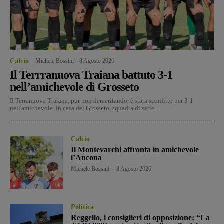
Calcio
Michele Bossini
-
8 Agosto 2026
Il Terrranuova Traiana battuto 3-1
nell’amichevole di Grosseto
Il Terranuova Traiana, pur non demeritando, è stata sconfitto per 3-1
nell'amichevole in casa del Grosseto, squadra di serie...
Calcio
Il Montevarchi affronta in amichevole
l’Ancona
Michele Bossini
-
8 Agosto 2026
Politica
Reggello, i consiglieri di opposizione: “La