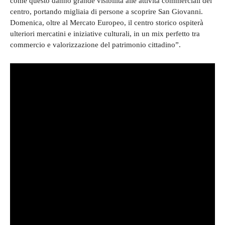
come questo danno grande visibilità alle attività commerciali del
centro, portando migliaia di persone a scoprire San Giovanni.
Domenica, oltre al Mercato Europeo, il centro storico ospiterà
ulteriori mercatini e iniziative culturali, in un mix perfetto tra
commercio e valorizzazione del patrimonio cittadino”.