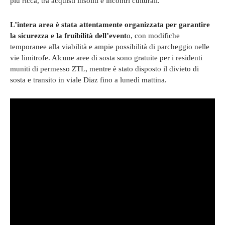
più ricca, tra acquisti insoliti e incontri culturali.
L’intera area è stata attentamente organizzata per garantire
la sicurezza e la fruibilità dell’event
o, con modifiche
temporanee alla viabilità e ampie possibilità di parcheggio nelle
vie limitrofe. Alcune aree di sosta sono gratuite per i residenti
muniti di permesso ZTL, mentre è stato disposto il divieto di
sosta e transito in viale Diaz fino a lunedì mattina.