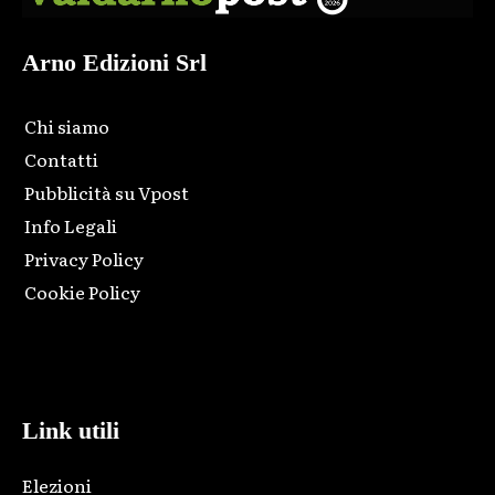
Arno Edizioni Srl
Chi siamo
Contatti
Pubblicità su Vpost
Info Legali
Privacy Policy
Cookie Policy
Html code here! Replace this with any non empty raw html
code and that's it.
Link utili
Elezioni