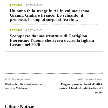
Cronaca
4 Agosto 2026
Un anno fa la strage in A1 in cui morirono
Gianni, Giulia e Franco. Lo schianto, il
processo, lo stop ai sorpassi fra tir....
Cronaca
3 Agosto 2026
Scomparso da una struttura di Castiglion
Fiorentino l’uomo che aveva ucciso la figlia a
Levane nel 2020
Articolo precedente
Articolo successivo
Weekender: fine settimana ricco di
Pergine: partono i lavori all’ufficio
eventi in Valdarno
postale. Chiude al pubblico fino al 9
giugno
Ultime Notizie