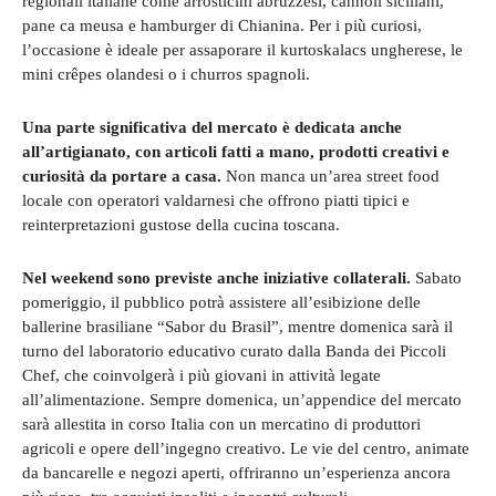
regionali italiane come arrosticini abruzzesi, cannoli siciliani,
pane ca meusa e hamburger di Chianina. Per i più curiosi,
l’occasione è ideale per assaporare il kurtoskalacs ungherese, le
mini crêpes olandesi o i churros spagnoli.
Una parte significativa del mercato è dedicata anche
all’artigianato, con articoli fatti a mano, prodotti creativi e
curiosità da portare a casa.
Non manca un’area street food
locale con operatori valdarnesi che offrono piatti tipici e
reinterpretazioni gustose della cucina toscana.
Nel weekend sono previste anche iniziative collaterali.
Sabato
pomeriggio, il pubblico potrà assistere all’esibizione delle
ballerine brasiliane “Sabor du Brasil”, mentre domenica sarà il
turno del laboratorio educativo curato dalla Banda dei Piccoli
Chef, che coinvolgerà i più giovani in attività legate
all’alimentazione. Sempre domenica, un’appendice del mercato
sarà allestita in corso Italia con un mercatino di produttori
agricoli e opere dell’ingegno creativo. Le vie del centro, animate
da bancarelle e negozi aperti, offriranno un’esperienza ancora