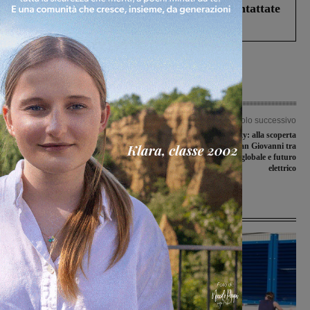
Prefettura: “In caso di avvistamento contattate
il 112”
Articolo precedente
Articolo successivo
Ad Arzà e Moriconi il successo nel
Dentro ABB E-mobility: alla scoperta
“Rally di Reggello e delle Colline del
dello stabilimento di San Giovanni tra
Chianti Rufina” targato 2026
rilancio, mercato globale e futuro
elettrico
Ultime Notizie