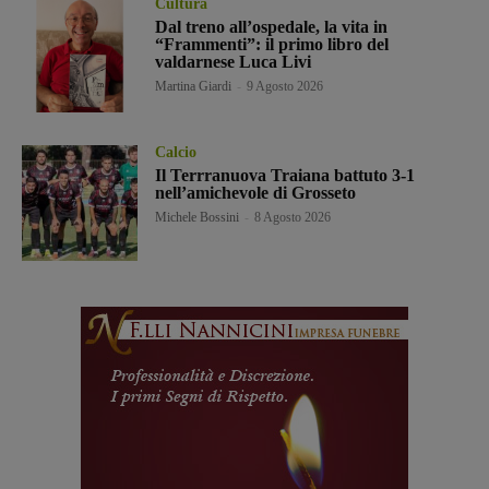
Cultura
Dal treno all’ospedale, la vita in
“Frammenti”: il primo libro del
valdarnese Luca Livi
Martina Giardi
-
9 Agosto 2026
Calcio
Il Terrranuova Traiana battuto 3-1
nell’amichevole di Grosseto
Michele Bossini
-
8 Agosto 2026