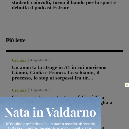
studenti coinvolti, torna il bando per lo sport e
debutta il podcast Estrair
Più lette
Cronaca
4 Agosto 2026
Un anno fa la strage in A1 in cui morirono
Gianni, Giulia e Franco. Lo schianto, il
processo, lo stop ai sorpassi fra tir....
×
Cronaca
3 Agosto 2026
Scomparso da una struttura di Castiglion
Fiorentino l’uomo che aveva ucciso la figlia a
Levane nel 2020
Cronaca
5 Agosto 2026
Continuano le ricerche di Miah Billal. La