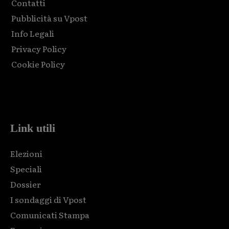
Contatti
Pubblicità su Vpost
Info Legali
Privacy Policy
Cookie Policy
Html code here! Replace this with any non empty raw html
code and that's it.
Link utili
Elezioni
Speciali
Dossier
I sondaggi di Vpost
Comunicati Stampa