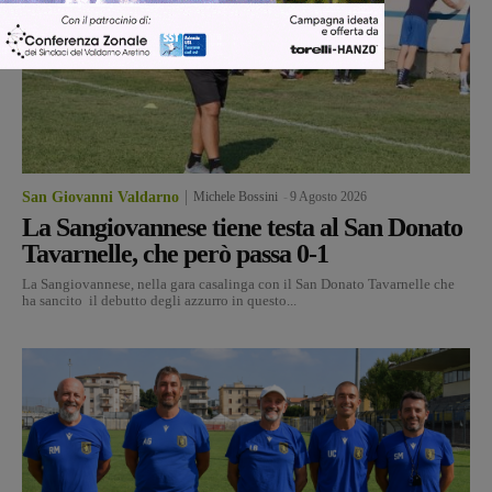
San Giovanni Valdarno
Michele Bossini
-
9 Agosto 2026
La Sangiovannese tiene testa al San Donato
Tavarnelle, che però passa 0-1
La Sangiovannese, nella gara casalinga con il San Donato Tavarnelle che
ha sancito il debutto degli azzurro in questo...