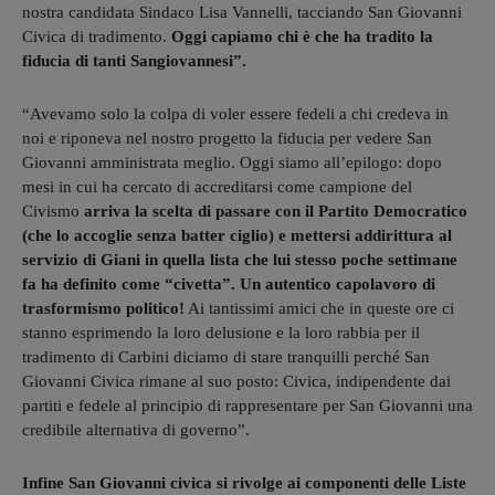
nostra candidata Sindaco Lisa Vannelli, tacciando San Giovanni
Civica di tradimento.
Oggi capiamo chi è che ha tradito la
fiducia di tanti Sangiovannesi”.
“Avevamo solo la colpa di voler essere fedeli a chi credeva in
noi e riponeva nel nostro progetto la fiducia per vedere San
Giovanni amministrata meglio. Oggi siamo all’epilogo: dopo
mesi in cui ha cercato di accreditarsi come campione del
Civismo
arriva la scelta di passare con il Partito Democratico
(che lo accoglie senza batter ciglio) e mettersi addirittura al
servizio di Giani in quella lista che lui stesso poche settimane
fa ha definito come “civetta”. Un autentico capolavoro di
trasformismo politico!
Ai tantissimi amici che in queste ore ci
stanno esprimendo la loro delusione e la loro rabbia per il
tradimento di Carbini diciamo di stare tranquilli perché San
Giovanni Civica rimane al suo posto: Civica, indipendente dai
partiti e fedele al principio di rappresentare per San Giovanni una
credibile alternativa di governo”.
Infine San Giovanni civica si rivolge ai componenti delle Liste