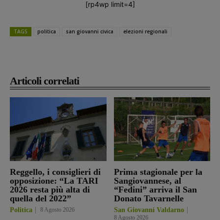
[rp4wp limit=4]
TAGS
politica
san giovanni civica
elezioni regionali
Articoli correlati
Reggello, i consiglieri di
Prima stagionale per la
opposizione: “La TARI
Sangiovannese, al
2026 resta più alta di
“Fedini” arriva il San
quella del 2022”
Donato Tavarnelle
Politica
8 Agosto 2026
San Giovanni Valdarno
8 Agosto 2026