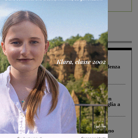
debutta il podcast Estrair
Più lette
Figline Incisa Valdarno
1 Agosto 2026
Piscina di Figline finanziata oltre la scadenza
Pnrr, il gruppo di Fratelli d’Italia: “Un
ringraziamento al Governo”
Cronaca
3 Agosto 2026
Scomparso da una struttura di Castiglion
Fiorentino l’uomo che aveva ucciso la figlia a
Levane nel 2020
Cronaca
4 Agosto 2026
Un anno fa la strage in A1 in cui morirono
Gianni, Giulia e Franco. Lo schianto, il