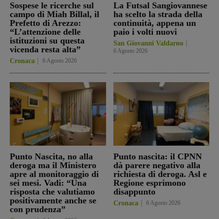
Sospese le ricerche sul
La Futsal Sangiovannese
campo di Miah Billal, il
ha scelto la strada della
Prefetto di Arezzo:
continuità, appena un
“L’attenzione delle
paio i volti nuovi
istituzioni su questa
San Giovanni Valdarno
vicenda resta alta”
6 Agosto 2026
Cronaca
6 Agosto 2026
Punto Nascita, no alla
Punto nascita: il CPNN
deroga ma il Ministero
dà parere negativo alla
apre al monitoraggio di
richiesta di deroga. Asl e
sei mesi. Vadi: “Una
Regione esprimono
risposta che valutiamo
disappunto
positivamente anche se
Cronaca
6 Agosto 2026
con prudenza”