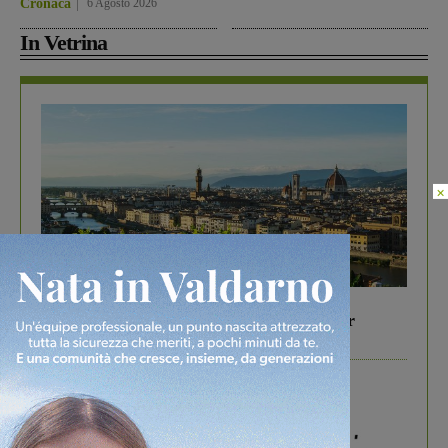
Cronaca
6 Agosto 2026
In Vetrina
×
In vetrina
6 Agosto 2026
Gita di famiglia a Firenze: 5 idee per far
divertire i tuoi figli