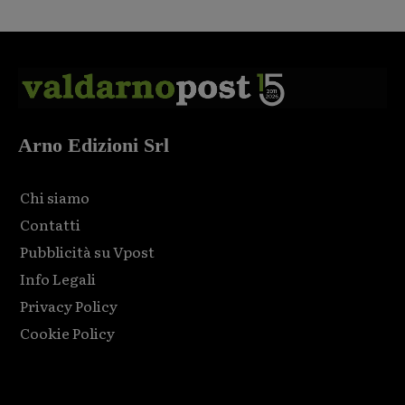
Arno Edizioni Srl
Chi siamo
Contatti
Pubblicità su Vpost
Info Legali
Privacy Policy
Cookie Policy
Html code here! Replace this with any non empty raw html
code and that's it.