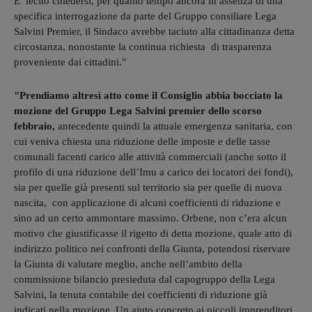
E’ lecito chiedersi, per quanto tempo ancora in assenza di una
specifica interrogazione da parte del Gruppo consiliare Lega
Salvini Premier, il Sindaco avrebbe taciuto alla cittadinanza detta
circostanza, nonostante la continua richiesta di trasparenza
proveniente dai cittadini."
"Prendiamo altresì atto come il Consiglio abbia bocciato la
mozione del Gruppo Lega Salvini premier dello scorso
febbraio,
antecedente quindi la attuale emergenza sanitaria, con
cui veniva chiesta una riduzione delle imposte e delle tasse
comunali facenti carico alle attività commerciali (anche sotto il
profilo di una riduzione dell’Imu a carico dei locatori dei fondi),
sia per quelle già presenti sul territorio sia per quelle di nuova
nascita, con applicazione di alcuni coefficienti di riduzione e
sino ad un certo ammontare massimo. Orbene, non c’era alcun
motivo che giustificasse il rigetto di detta mozione, quale atto di
indirizzo politico nei confronti della Giunta, potendosi riservare
la Giunta di valutare meglio, anche nell’ambito della
commissione bilancio presieduta dal capogruppo della Lega
Salvini, la tenuta contabile dei coefficienti di riduzione già
indicati nella mozione. Un aiuto concreto ai piccoli imprenditori,