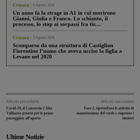
Cronaca
4 Agosto 2026
Un anno fa la strage in A1 in cui morirono
Gianni, Giulia e Franco. Lo schianto, il
processo, lo stop ai sorpassi fra tir....
Cronaca
3 Agosto 2026
Scomparso da una struttura di Castiglion
Fiorentino l’uomo che aveva ucciso la figlia a
Levane nel 2020
Articolo precedente
Articolo successivo
Covid-19, il Consorzio 2 Alto
Fase 2, riprendono le attività di
Valdarno pronto per le prime
manutenzione del verde e riaprono i
passeggiate all’aperto
cimiteri
Ultime Notizie