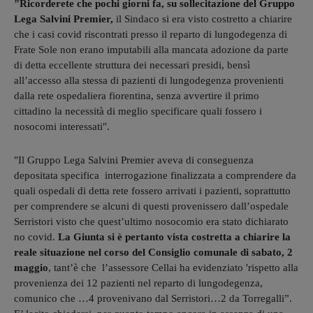
"Ricorderete che pochi giorni fa, su sollecitazione del Gruppo
Lega Salvini Premier,
il Sindaco si era visto costretto a chiarire
che i casi covid riscontrati presso il reparto di lungodegenza di
Frate Sole non erano imputabili alla mancata adozione da parte
di detta eccellente struttura dei necessari presidi, bensì
all’accesso alla stessa di pazienti di lungodegenza provenienti
dalla rete ospedaliera fiorentina, senza avvertire il primo
cittadino la necessità di meglio specificare quali fossero i
nosocomi interessati".
"Il Gruppo Lega Salvini Premier aveva di conseguenza
depositata specifica interrogazione finalizzata a comprendere da
quali ospedali di detta rete fossero arrivati i pazienti, soprattutto
per comprendere se alcuni di questi provenissero dall’ospedale
Serristori visto che quest’ultimo nosocomio era stato dichiarato
no covid.
La Giunta si è pertanto vista costretta a chiarire la
reale situazione nel corso del Consiglio comunale di sabato, 2
maggio
, tant’è che l’assessore Cellai ha evidenziato 'rispetto alla
provenienza dei 12 pazienti nel reparto di lungodegenza,
comunico che …4 provenivano dal Serristori…2 da Torregalli”.