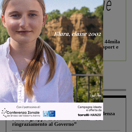
In vetrina
3 Agosto 2026
Estra Notizie agosto: Smart Cities, oltre 44mila
studenti coinvolti, torna il bando per lo sport e
debutta il podcast Estrair
Più lette
Figline Incisa Valdarno
1 Agosto 2026
Piscina di Figline finanziata oltre la scadenza
Pnrr, il gruppo di Fratelli d’Italia: “Un
ringraziamento al Governo”