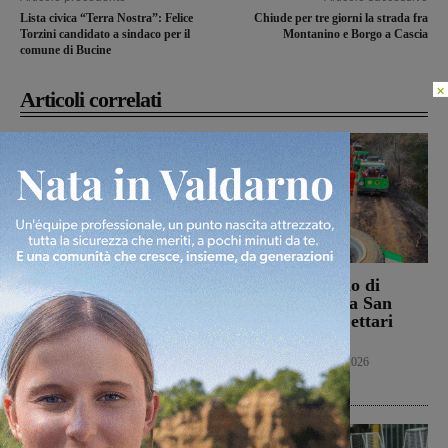
Lista civica “Terra Nostra”: Felice
Chiude per tre giorni la strada fra
Torzini candidato a sindaco per il
Montanino e Borgo a Cascia
comune di Bucine
×
Articoli correlati
Campionato nazionale
Bucine, incendio di
Juniores, girone
oliveta e bosco a San
interamente toscano per
Pancrazio. Tre ettari
Terranuova Traiana e
l’area bruciata
Montevarchi
Cronaca
7 Agosto 2026
Calcio Giovanili
8 Agosto 2026