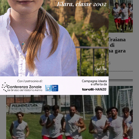
Autostrada, furgoncino a
Il Terranuova Traiana
fuoco tra Firenze sud e
allo “Zecchini” di
Incisa Reggello
Grosseto per una gara
amichevole
Cronaca
7 Agosto 2026
Calcio
7 Agosto 2026
Ultime Calcio