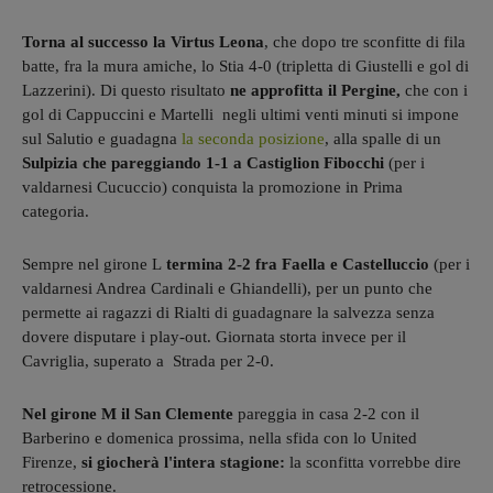
Torna al successo la Virtus Leona
, che dopo tre sconfitte di fila
batte, fra la mura amiche, lo Stia 4-0 (tripletta di Giustelli e gol di
Lazzerini). Di questo risultato
ne approfitta il Pergine,
che con i
gol di Cappuccini e Martelli negli ultimi venti minuti si impone
sul Salutio e guadagna
la seconda posizione
, alla spalle di un
Sulpizia che pareggiando 1-1 a Castiglion Fibocchi
(per i
valdarnesi Cucuccio) conquista la promozione in Prima
categoria.
Sempre nel girone L
termina 2-2 fra Faella e Castelluccio
(per i
valdarnesi Andrea Cardinali e Ghiandelli), per un punto che
permette ai ragazzi di Rialti di guadagnare la salvezza senza
dovere disputare i play-out. Giornata storta invece per il
Cavriglia, superato a Strada per 2-0.
Nel girone M il San Clemente
pareggia in casa 2-2 con il
Barberino e domenica prossima, nella sfida con lo United
Firenze,
si giocherà l'intera stagione:
la sconfitta vorrebbe dire
retrocessione.