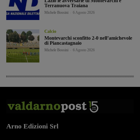
Lazio le avversarie di Montevarchi e
Terranuova Traiana
Michele Bossini
-
6 Agosto 2026
Calcio
Montevarchi sconfitto 2-0 nell’amichevole
di Piancastagnaio
Michele Bossini
-
6 Agosto 2026
Arno Edizioni Srl