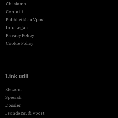
Chi siamo
Contatti
Pubblicità su Vpost
Info Legali
Privacy Policy
Cookie Policy
Html code here! Replace this with any non empty raw html
code and that's it.
Link utili
Elezioni
Speciali
Dossier
I sondaggi di Vpost