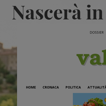
DOSSIER
HOME
CRONACA
POLITICA
ATTUALIT