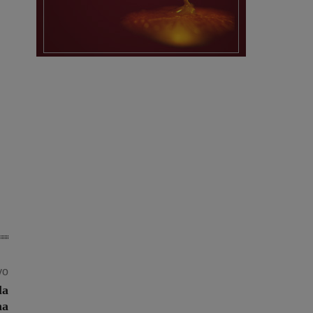
vo
la
na