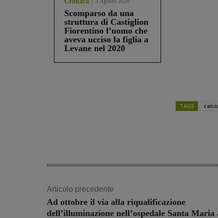
Cronaca
3 Agosto 2026
Scomparso da una
struttura di Castiglion
Fiorentino l’uomo che
aveva ucciso la figlia a
Levane nel 2020
TAGS
calci
Share
Articolo precedente
Ad ottobre il via alla riqualificazione
dell’illuminazione nell’ospedale Santa Maria 