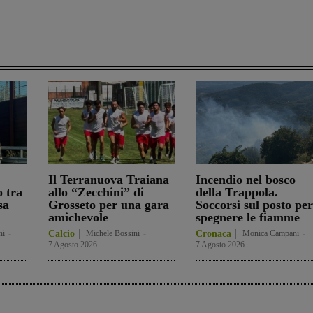
Il Terranuova Traiana
Incendio nel bosco
o tra
allo “Zecchini” di
della Trappola.
sa
Grosseto per una gara
Soccorsi sul posto per
amichevole
spegnere le fiamme
ni
-
Calcio
Michele Bossini
-
Cronaca
Monica Campani
-
7 Agosto 2026
7 Agosto 2026