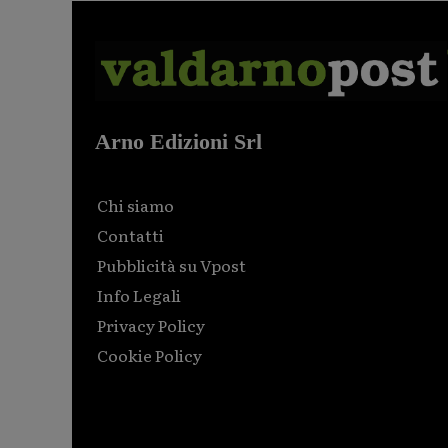
Arno Edizioni Srl
Chi siamo
Contatti
Pubblicità su Vpost
Info Legali
Privacy Policy
Cookie Policy
Html code here! Replace this with any non empty raw
html code and that's it.