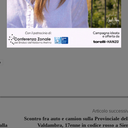
o
Articolo successi
Scontro fra auto e camion sulla Provinciale del
alla
Valdambra, 17enne in codice rosso a Sie