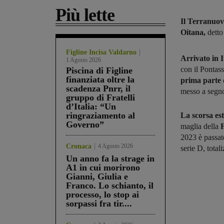
Più lette
Il Terranuov
Oitana,
detto
Figline Incisa Valdarno
Arrivato in I
1 Agosto 2026
con il Pontas
Piscina di Figline
finanziata oltre la
prima parte 
scadenza Pnrr, il
messo a segno
gruppo di Fratelli
d’Italia: “Un
ringraziamento al
La scorsa est
Governo”
maglia della
F
2023 è passat
Cronaca
4 Agosto 2026
serie D, total
Un anno fa la strage in
A1 in cui morirono
Gianni, Giulia e
Franco. Lo schianto, il
processo, lo stop ai
sorpassi fra tir....