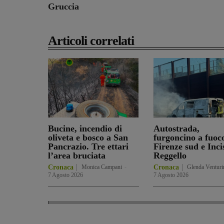
Gruccia
Articoli correlati
Bucine, incendio di
Autostrada,
oliveta e bosco a San
furgoncino a fuoc
Pancrazio. Tre ettari
Firenze sud e Inci
l’area bruciata
Reggello
Cronaca
Monica Campani
-
Cronaca
Glenda Venturi
7 Agosto 2026
7 Agosto 2026