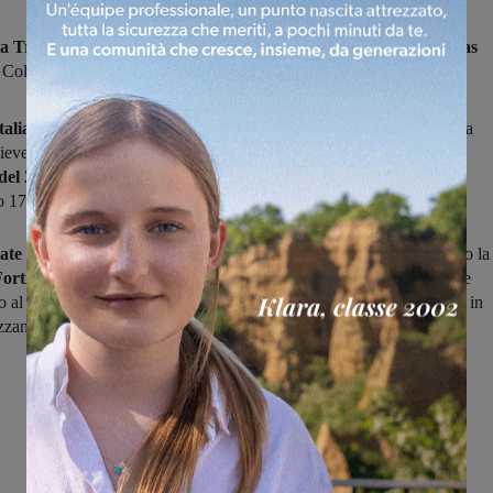
a Traiana ha tesserato
l’attaccante italo-argentino classe 1998
Elias
 Colo.
talia nel 2022
proveniente dal Club Atletico “La Emilia2 ha disputa
sieve il suo primo campionato di Eccellenza realizzando 4 gol.
La
del 2023
è stata in Spagna nel Club Deportivo Sonseca, dove ha
 17 gol in 14 gare giocate.
ate
è rientrato in Italia e nella prima parte della stagione ha indossato la
ortis Borgo San Lorenzo
con la quale ha segnato 4 gol, poi a fine
o al
San Donato Tavarnelle.
Con i gialloblù ha fatto il suo debutto in
izzando 16 presenze e realizzando una rete.