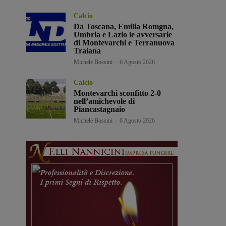
Calcio
Da Toscana, Emilia Romgna,
Umbria e Lazio le avversarie
di Montevarchi e Terranuova
Traiana
Michele Bossini
-
6 Agosto 2026
Calcio
Montevarchi sconfitto 2-0
nell’amichevole di
Piancastagnaio
Michele Bossini
-
6 Agosto 2026