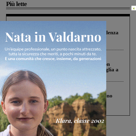
Più lette
×
Figline Incisa Valdarno
1 Agosto 2026
Piscina di Figline finanziata oltre la scadenza
Pnrr, il gruppo di Fratelli d’Italia: “Un
ringraziamento al Governo”
Cronaca
3 Agosto 2026
Scomparso da una struttura di Castiglion
Fiorentino l’uomo che aveva ucciso la figlia a
Levane nel 2020
Cronaca
4 Agosto 2026
Un anno fa la strage in A1 in cui morirono
Gianni, Giulia e Franco. Lo schianto, il
processo, lo stop ai sorpassi fra tir....