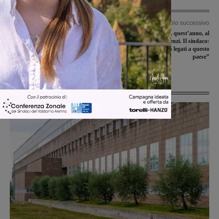
Articolo precedente
Articolo successivo
Gli juniores nazionali della
Le tre corone d’oro, quest’anno, al
Sangiovannese battuti dal Gavorrano
Premier Matteo Renzi. Il sindaco:
“Uno dei cittadini più legati a questo
paese”
Ultime Notizie