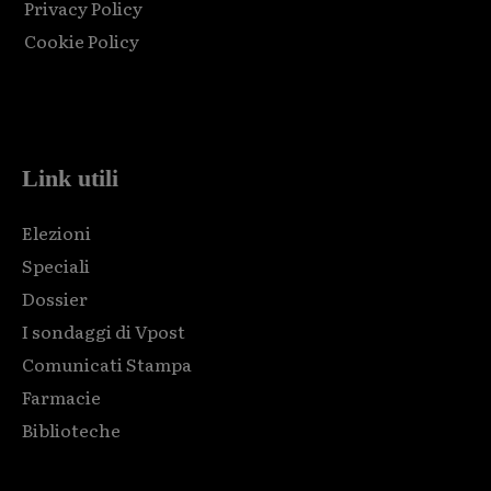
Privacy Policy
Cookie Policy
Html code here! Replace this with any non empty raw html
code and that's it.
Link utili
Elezioni
Speciali
Dossier
I sondaggi di Vpost
Comunicati Stampa
Farmacie
Biblioteche