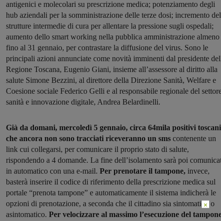
antigenici e molecolari su prescrizione medica; potenziamento degli
hub aziendali per la somministrazione delle terze dosi; incremento del
strutture intermedie di cura per allentare la pressione sugli ospedali;
aumento dello smart working nella pubblica amministrazione almeno
fino al 31 gennaio, per contrastare la diffusione del virus. Sono le
principali azioni annunciate come novità imminenti dal presidente del
Regione Toscana, Eugenio Giani, insieme all’assessore al diritto alla
salute Simone Bezzini, al direttore della Direzione Sanità, Welfare e
Coesione sociale Federico Gelli e al responsabile regionale del settor
sanità e innovazione digitale, Andrea Belardinelli.
Già da domani, mercoledì 5 gennaio, circa 64mila positivi toscani
che ancora non sono tracciati riceveranno un sms
contenente un
link cui collegarsi, per comunicare il proprio stato di salute,
rispondendo a 4 domande. La fine dell’isolamento sarà poi comunica
in automatico con una e-mail.
Per prenotare il tampone,
invece,
basterà inserire il codice di riferimento della prescrizione medica sul
portale “prenota tampone” e automaticamente il sistema indicherà le
opzioni di prenotazione, a seconda che il cittadino sia sintomatico o
×
asintomatico.
Per velocizzare al massimo l’esecuzione del tampon