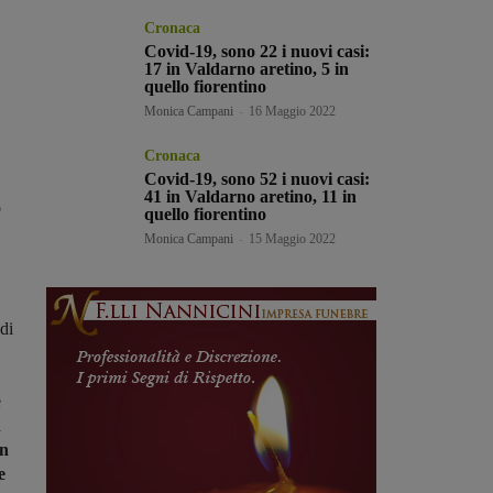
Cronaca
Covid-19, sono 22 i nuovi casi:
17 in Valdarno aretino, 5 in
quello fiorentino
Monica Campani
-
16 Maggio 2022
Cronaca
Covid-19, sono 52 i nuovi casi:
41 in Valdarno aretino, 11 in
o
quello fiorentino
Monica Campani
-
15 Maggio 2022
di
e
a
on
e