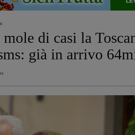
ni
a mole di casi la Toscan
sms: già in arrivo 64m
36