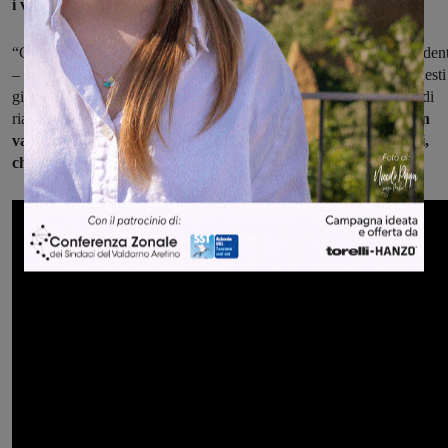
i vaccinati solo il 6,8%, di cui con la terza dose sono il 2,6%”
.
“Chiederò ai rappresentanti del governo – aggiunge infine il presiden
– di mantenere il green pass ai positivi già vaccinati, almeno in questi
giorni di emergenza, evitando così altre complicazioni e disagi, e di
riattivare tutto il meccanismo quando ritorneremo a regime”.
I non
vaccinati in Toscana sono ancora 416mila, ha ricordato Giani,
chiedendo l’introduzione dell’obbligo vaccinale.