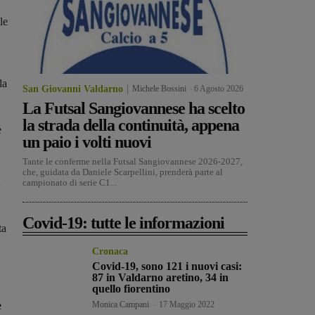
le
la
San Giovanni Valdarno
Michele Bossini
-
6 Agosto 2026
La Futsal Sangiovannese ha scelto
la strada della continuità, appena
e
un paio i volti nuovi
Tante le conferme nella Futsal Sangiovannese 2026-2027,
che, guidata da Daniele Scarpellini, prenderà parte al
campionato di serie C1...
Covid-19: tutte le informazioni
ta
Cronaca
Covid-19, sono 121 i nuovi casi:
87 in Valdarno aretino, 34 in
quello fiorentino
e
Monica Campani
-
17 Maggio 2022