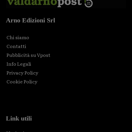
Arno Edizioni Srl
Chi siamo
Contatti
Pubblicità su Vpost
Info Legali
Privacy Policy
Cookie Policy
Html code here! Replace this with any non empty raw html
code and that's it.
Link utili