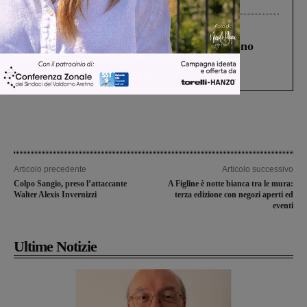
Cronaca
4 Agosto 2026
Un anno fa la strage in A1 in cui morirono
Gianni, Giulia e Franco. Lo schianto, il
processo, lo stop ai sorpassi fra tir....
Articolo precedente
Articolo successivo
Colpo Sangio, preso l’attaccante
A Figline è notte bianca tra le mura:
Walter Alexis Invernizzi
terza edizione con negozi aperti ed
eventi
Ultime Notizie