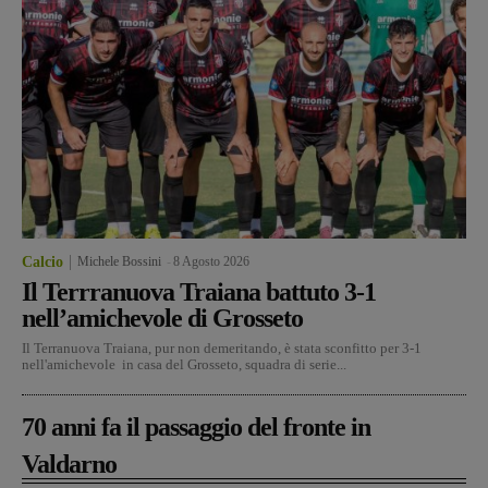
Calcio
Michele Bossini
-
8 Agosto 2026
Il Terrranuova Traiana battuto 3-1
nell’amichevole di Grosseto
Il Terranuova Traiana, pur non demeritando, è stata sconfitto per 3-1
nell'amichevole in casa del Grosseto, squadra di serie...
70 anni fa il passaggio del fronte in
Valdarno