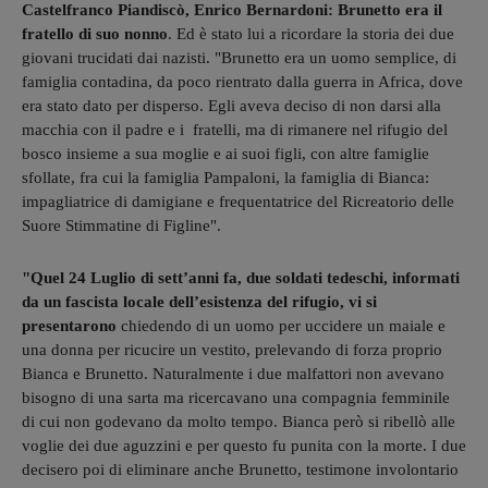
Castelfranco Piandiscò, Enrico Bernardoni: Brunetto era il
fratello di suo nonno
. Ed è stato lui a ricordare la storia dei due
giovani trucidati dai nazisti. "Brunetto era un uomo semplice, di
famiglia contadina, da poco rientrato dalla guerra in Africa, dove
era stato dato per disperso. Egli aveva deciso di non darsi alla
macchia con il padre e i fratelli, ma di rimanere nel rifugio del
bosco insieme a sua moglie e ai suoi figli, con altre famiglie
sfollate, fra cui la famiglia Pampaloni, la famiglia di Bianca:
impagliatrice di damigiane e frequentatrice del Ricreatorio delle
Suore Stimmatine di Figline".
"Quel 24 Luglio di sett’anni fa, due soldati tedeschi, informati
da un fascista locale dell’esistenza del rifugio, vi si
presentarono
chiedendo di un uomo per uccidere un maiale e
una donna per ricucire un vestito, prelevando di forza proprio
Bianca e Brunetto. Naturalmente i due malfattori non avevano
bisogno di una sarta ma ricercavano una compagnia femminile
di cui non godevano da molto tempo. Bianca però si ribellò alle
voglie dei due aguzzini e per questo fu punita con la morte. I due
decisero poi di eliminare anche Brunetto, testimone involontario