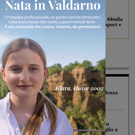
In vetrina
3 Agosto 2026
Estra Notizie agosto: Smart Cities, oltre 44mila
studenti coinvolti, torna il bando per lo sport e
debutta il podcast Estrair
Più lette
Figline Incisa Valdarno
1 Agosto 2026
Piscina di Figline finanziata oltre la scadenza
Pnrr, il gruppo di Fratelli d’Italia: “Un
ringraziamento al Governo”
Cronaca
3 Agosto 2026
Scomparso da una struttura di Castiglion
Fiorentino l’uomo che aveva ucciso la figlia a
Levane nel 2020