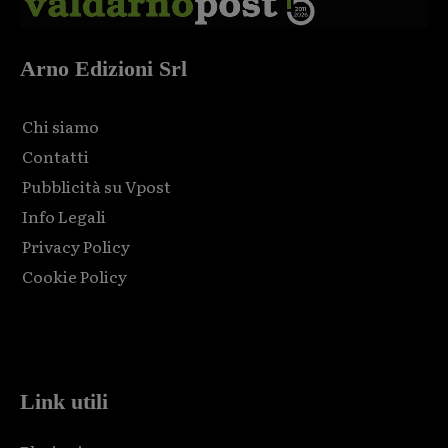
Arno Edizioni Srl
Chi siamo
Contatti
Pubblicità su Vpost
Info Legali
Privacy Policy
Cookie Policy
Html code here! Replace this with any non empty raw html
code and that's it.
Link utili