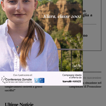
Cronaca
3 Agosto 2026
Scomparso da una struttura di Castiglion
Fiorentino l’uomo che aveva ucciso la figlia a
Levane nel 2020
Cronaca
4 Agosto 2026
Un anno fa la strage in A1 in cui morirono
Gianni, Giulia e Franco. Lo schianto, il
processo, lo stop ai sorpassi fra tir....
Articolo precedente
Articolo successivo
Covid-19, M5S: “Vicini ai
Il punto della situazione nel
sangiovannesi costretti a grossi
campionato di Promozione
sacrifici”
Ultime Notizie