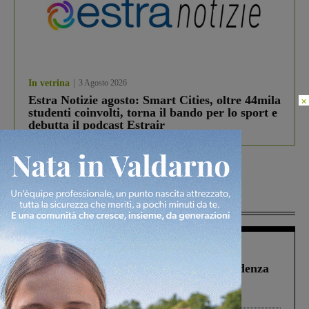
In vetrina
3 Agosto 2026
Estra Notizie agosto: Smart Cities, oltre 44mila
×
studenti coinvolti, torna il bando per lo sport e
debutta il podcast Estrair
Più lette
Figline Incisa Valdarno
1 Agosto 2026
Piscina di Figline finanziata oltre la scadenza
Pnrr, il gruppo di Fratelli d’Italia: “Un
ringraziamento al Governo”