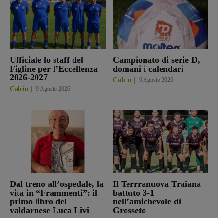
Ufficiale lo staff del
Campionato di serie D,
Figline per l’Eccellenza
domani i calendari
2026-2027
Calcio
9 Agosto 2026
Calcio
9 Agosto 2026
Dal treno all’ospedale, la
Il Terrranuova Traiana
vita in “Frammenti”: il
battuto 3-1
primo libro del
nell’amichevole di
valdarnese Luca Livi
Grosseto