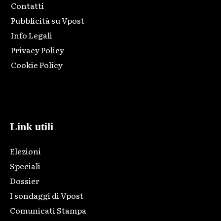
Contatti
Pubblicità su Vpost
Info Legali
Privacy Policy
Cookie Policy
Html code here! Replace this with any non empty raw html
code and that's it.
Link utili
Elezioni
Speciali
Dossier
I sondaggi di Vpost
Comunicati Stampa