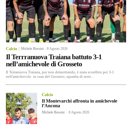
Calcio
Michele Bossini
-
8 Agosto 2026
Il Terrranuova Traiana battuto 3-1
nell’amichevole di Grosseto
Il Terranuova Traiana, pur non demeritando, è stata sconfitto per 3-1
nell'amichevole in casa del Grosseto, squadra di serie...
Calcio
Il Montevarchi affronta in amichevole
l’Ancona
Michele Bossini
-
8 Agosto 2026