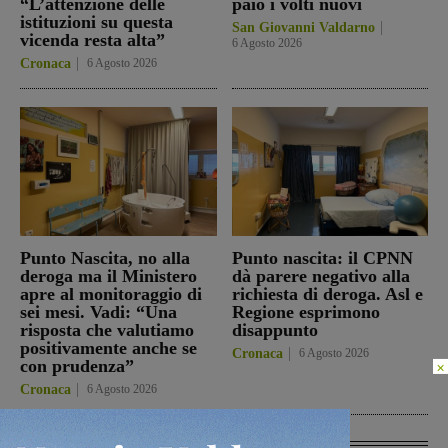
“L’attenzione delle
paio i volti nuovi
istituzioni su questa
San Giovanni Valdarno
vicenda resta alta”
6 Agosto 2026
Cronaca
6 Agosto 2026
Punto Nascita, no alla
Punto nascita: il CPNN
deroga ma il Ministero
dà parere negativo alla
apre al monitoraggio di
richiesta di deroga. Asl e
sei mesi. Vadi: “Una
Regione esprimono
risposta che valutiamo
disappunto
positivamente anche se
Cronaca
6 Agosto 2026
con prudenza”
×
Cronaca
6 Agosto 2026
In Vetrina