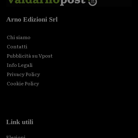
Arno Edizioni Srl
Chi siamo
Contatti
Pubblicità su Vpost
Info Legali
Privacy Policy
Cookie Policy
Html code here! Replace this with any non empty raw html
code and that's it.
Link utili
Elezioni