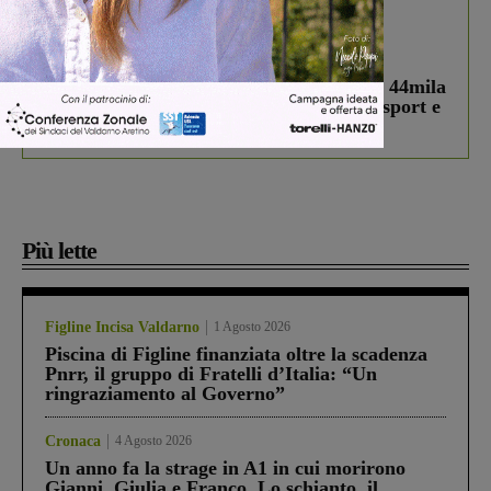
In vetrina
3 Agosto 2026
Estra Notizie agosto: Smart Cities, oltre 44mila
studenti coinvolti, torna il bando per lo sport e
debutta il podcast Estrair
Più lette
Figline Incisa Valdarno
1 Agosto 2026
Piscina di Figline finanziata oltre la scadenza
Pnrr, il gruppo di Fratelli d’Italia: “Un
ringraziamento al Governo”
Cronaca
4 Agosto 2026
Un anno fa la strage in A1 in cui morirono
Gianni, Giulia e Franco. Lo schianto, il