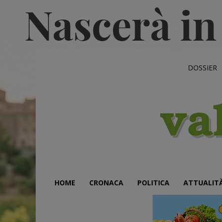
DOSSIER
HOME
CRONACA
POLITICA
ATTUALIT