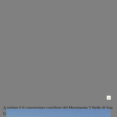
×
A parlare è il capogruppo consiliare del Movimento 5 Stelle di San
Giovanni, Tommaso Pierazzi