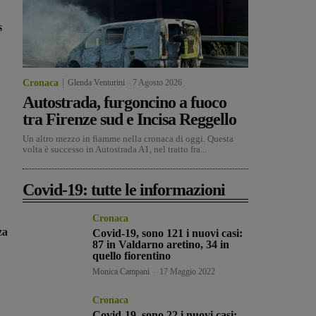
s
Cronaca
Glenda Venturini
-
7 Agosto 2026
Autostrada, furgoncino a fuoco
tra Firenze sud e Incisa Reggello
Un altro mezzo in fiamme nella cronaca di oggi. Questa
volta è successo in Autostrada A1, nel tratto fra...
Covid-19: tutte le informazioni
Cronaca
za
Covid-19, sono 121 i nuovi casi:
87 in Valdarno aretino, 34 in
quello fiorentino
Monica Campani
-
17 Maggio 2022
Cronaca
Covid-19, sono 22 i nuovi casi: