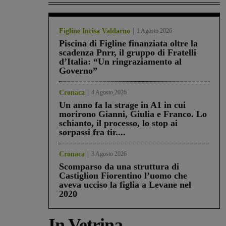
Figline Incisa Valdarno
1 Agosto 2026
Piscina di Figline finanziata oltre la
scadenza Pnrr, il gruppo di Fratelli
d’Italia: “Un ringraziamento al
Governo”
Cronaca
4 Agosto 2026
Un anno fa la strage in A1 in cui
morirono Gianni, Giulia e Franco. Lo
schianto, il processo, lo stop ai
sorpassi fra tir....
Cronaca
3 Agosto 2026
Scomparso da una struttura di
Castiglion Fiorentino l’uomo che
aveva ucciso la figlia a Levane nel
2020
In Vetrina