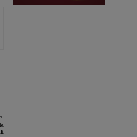
vo
la
li