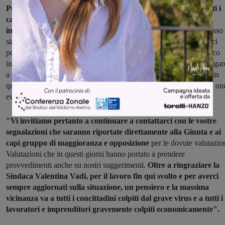
Presidente del Consiglio Mauro Tempesta, alla Giunta e a tutti i
capi gruppi di maggioranza ed opposizione in modo che tutti
insieme ne possiamo valutare l’efficacia.
Noi pensiamo che adesso
sia importante la solidarietà e l’unità, mentre gli sciacallaggi politici
possono mettere a repentaglio la stessa salute di tutti creando panico
ingiustificato e confusione. Per questo motivo riteniamo non divulgar
a mezzo stampa o tramite social le nostre richieste proprio perché in
queste situazione la “politica” deve saper parlare ad una voce sola on
evitare smarrimenti e maggiori tensioni non necessari".
"Vi invitiamo pertanto a continuare a contattarci con le vostre
segnalazioni che saranno riportate direttamente alla Giunta e ai
capi gruppo di maggioranza e opposizione
per le dovute valutazion
Valutazioni che in questi giorni hanno portato a prendere
provvedimenti anche su nostri suggerimenti.
Oltre a ringraziare la
Sindaca Valentina Vadi, per il lavoro fin qui svolto e per averci
sempre aggiornati sulla situazione, un pensiero e la massima
vicinanza va a tutti i concittadini colpiti dal grave virus e a tutti i
lavoratori e imprenditori gravemente colpiti economicamente".