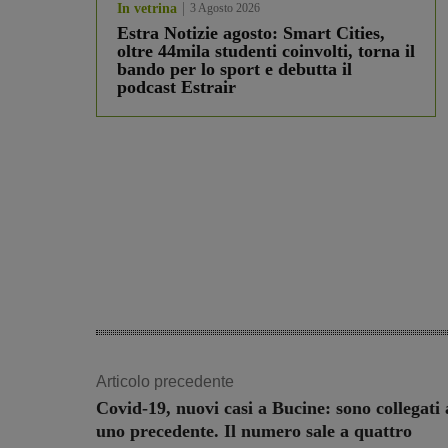
In vetrina
3 Agosto 2026
Estra Notizie agosto: Smart Cities,
oltre 44mila studenti coinvolti, torna il
bando per lo sport e debutta il
podcast Estrair
Articolo precedente
Covid-19, nuovi casi a Bucine: sono collegati 
uno precedente. Il numero sale a quattro