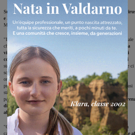
Sulla situazione a San Giovanni dovuta ai contagi da coronaviru
e all'emergenza
in atto interviuene il capogruppo consiliare del
Movimento 5 Stelle Tommaso Pierazzi.
"In questo momento di forte drammaticità per l’emergenza nazionale
che tutti stiamo vivendo,
ci sentiamo di esprimere tutta la nostra
vicinanza ai sangiovannesi, costretti a grossi sacrifici necessari
come unica strada per sconfiggere il covid-19. In questi giorni
stanno arrivando tante segnalazioni da parte dei sangiovannesi che ci
scrivono per chiederci chiarimenti sui decreti nazionali o sulle
ordinanze comunali. Ma soprattutto suggerimenti per adottare
provvedimenti utili a chi deve restare in casa o per muoversi nei casi
stabiliti per Decreto. Ovviamente, come abbiamo sempre fatto in
passato,
porteremo alla Giunta ogni vostra istanza, ma a differen
di quando non eravamo in emergenza, in questo momento
abbiamo scelto la discrezionalità e il gioco di squadra".
"Quindi ascolteremo ogni suggerimento mirato ad aiutare chi sta a
casa, senza strumentalizzazioni,
ma comunicandole direttamente al