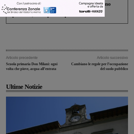
Un anno fa la strage in A1 in cui morirono
Gianni, Giulia e Franco. Lo schianto, il
processo, lo stop ai sorpassi fra tir....
Articolo precedente
Articolo successivo
Scuola primaria Don Milani: ogni
Cambiano le regole per l’occupazione
volta che piove, acqua all’entrata
del suolo pubblico
Ultime Notizie