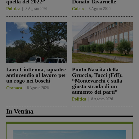
quella del 2022”
Donato Tavarnelle
Politica
8 Agosto 2026
Calcio
8 Agosto 2026
Loro Ciuffenna, squadre
Punto Nascita della
antincendio al lavoro per
Gruccia, Tucci (FdI):
un rogo nei boschi
“Montevarchi è sulla
giusta strada di un
Cronaca
8 Agosto 2026
aumento dei parti”
Politica
8 Agosto 2026
In Vetrina