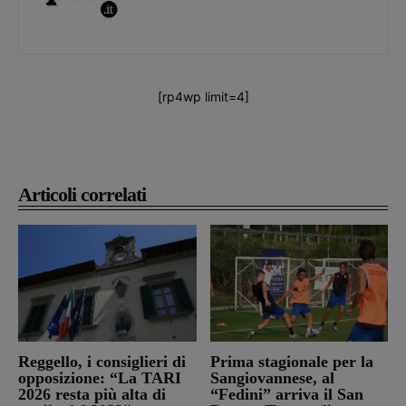
[rp4wp limit=4]
Articoli correlati
Reggello, i consiglieri di
Prima stagionale per la
opposizione: “La TARI
Sangiovannese, al
2026 resta più alta di
“Fedini” arriva il San