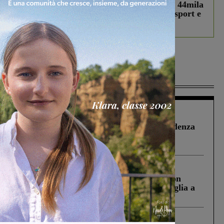
Estra Notizie agosto: Smart Cities, oltre 44mila
studenti coinvolti, torna il bando per lo sport e
debutta il podcast Estrair
Più lette
Figline Incisa Valdarno
1 Agosto 2026
Piscina di Figline finanziata oltre la scadenza
Pnrr, il gruppo di Fratelli d’Italia: “Un
ringraziamento al Governo”
Cronaca
3 Agosto 2026
Scomparso da una struttura di Castiglion
Fiorentino l’uomo che aveva ucciso la figlia a
Levane nel 2020
Cronaca
4 Agosto 2026