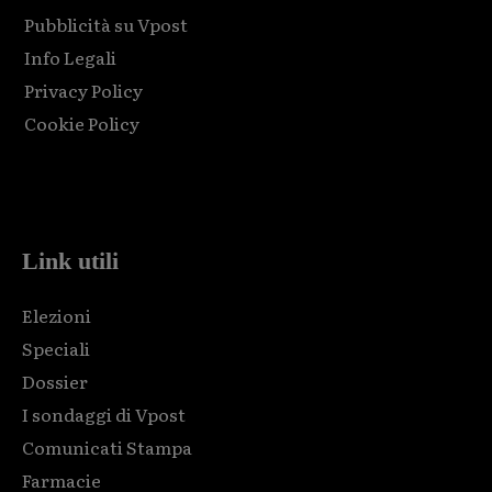
Pubblicità su Vpost
Info Legali
Privacy Policy
Cookie Policy
Html code here! Replace this with any non empty raw html
code and that's it.
Link utili
Elezioni
Speciali
Dossier
I sondaggi di Vpost
Comunicati Stampa
Farmacie