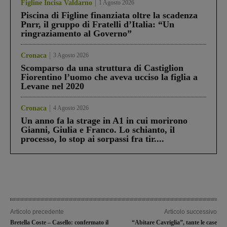
Figline Incisa Valdarno
1 Agosto 2026
Piscina di Figline finanziata oltre la scadenza
Pnrr, il gruppo di Fratelli d’Italia: “Un
ringraziamento al Governo”
Cronaca
3 Agosto 2026
Scomparso da una struttura di Castiglion
Fiorentino l’uomo che aveva ucciso la figlia a
Levane nel 2020
Cronaca
4 Agosto 2026
Un anno fa la strage in A1 in cui morirono
Gianni, Giulia e Franco. Lo schianto, il
processo, lo stop ai sorpassi fra tir....
Articolo precedente
Articolo successivo
Bretella Coste – Casello: confermato il
“Abitare Cavriglia”, tante le case