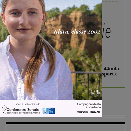
In vetrina
3 Agosto 2026
Estra Notizie agosto: Smart Cities, oltre 44mila
studenti coinvolti, torna il bando per lo sport e
debutta il podcast Estrair
Più lette