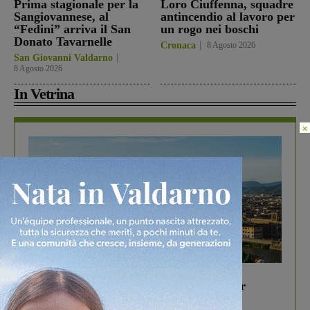
Prima stagionale per la
Loro Ciuffenna, squadre
Sangiovannese, al
antincendio al lavoro per
“Fedini” arriva il San
un rogo nei boschi
Donato Tavarnelle
Cronaca
8 Agosto 2026
San Giovanni Valdarno
8 Agosto 2026
In Vetrina
×
In vetrina
6 Agosto 2026
Gita di famiglia a Firenze: 5 idee per far
divertire i tuoi figli