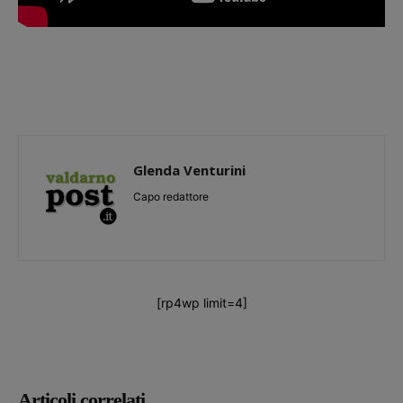
Glenda Venturini
Capo redattore
[rp4wp limit=4]
Articoli correlati