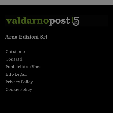
Arno Edizioni Srl
Chi siamo
Contatti
Pubblicità su Vpost
Info Legali
Privacy Policy
Cookie Policy
Html code here! Replace this with any non empty raw html
code and that's it.