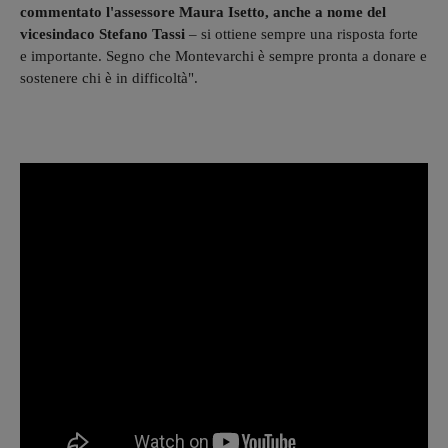
commentato l'assessore Maura Isetto, anche a nome del
vicesindaco Stefano Tassi
– si ottiene sempre una risposta forte
e importante. Segno che Montevarchi è sempre pronta a donare e
sostenere chi è in difficoltà".