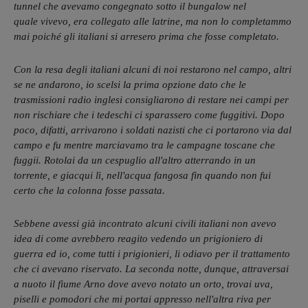
tunnel che avevamo congegnato sotto il bungalow nel
quale vivevo, era collegato alle latrine, ma non lo completammo
mai poiché gli italiani si arresero prima che fosse completato.
Con la resa degli italiani alcuni di noi restarono nel campo, altri
se ne andarono, io scelsi la prima opzione dato che le
trasmissioni radio inglesi consigliarono di restare nei campi per
non rischiare che i tedeschi ci sparassero come fuggitivi. Dopo
poco, difatti, arrivarono i soldati nazisti che ci portarono via dal
campo e fu mentre marciavamo tra le campagne toscane che
fuggii. Rotolai da un cespuglio all'altro atterrando in un
torrente, e giacqui lì, nell'acqua fangosa fin quando non fui
certo che la colonna fosse passata.
Sebbene avessi già incontrato alcuni civili italiani non avevo
idea di come avrebbero reagito vedendo un prigioniero di
guerra ed io, come tutti i prigionieri, li odiavo per il trattamento
che ci avevano riservato. La seconda notte, dunque, attraversai
a nuoto il fiume Arno dove avevo notato un orto, trovai uva,
piselli e pomodori che mi portai appresso nell'altra riva per