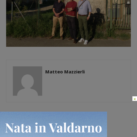
Matteo Mazzierli
×
[rp4wp limit=4]