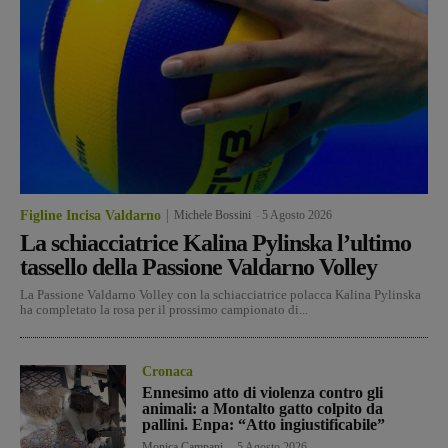
Figline Incisa Valdarno
Michele Bossini
-
5 Agosto 2026
La schiacciatrice Kalina Pylinska l’ultimo
tassello della Passione Valdarno Volley
La Passione Valdarno Volley con la schiacciatrice polacca Kalina Pylinska
ha completato la rosa per il prossimo campionato di...
Cronaca
Ennesimo atto di violenza contro gli
animali: a Montalto gatto colpito da
pallini. Enpa: “Atto ingiustificabile”
Monica Campani
-
5 Agosto 2026