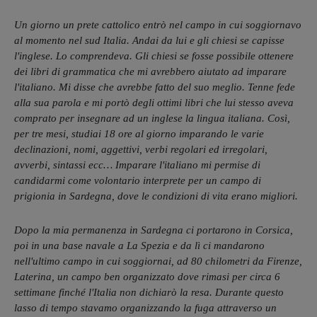
Un giorno un prete cattolico entrò nel campo in cui soggiornavo
al momento nel sud Italia. Andai da lui e gli chiesi se capisse
l'inglese. Lo comprendeva. Gli chiesi se fosse possibile ottenere
dei libri di grammatica che mi avrebbero aiutato ad imparare
l'italiano. Mi disse che avrebbe fatto del suo meglio. Tenne fede
alla sua parola e mi portò degli ottimi libri che lui stesso aveva
comprato per insegnare ad un inglese la lingua italiana. Così,
per tre mesi, studiai 18 ore al giorno imparando le varie
declinazioni, nomi, aggettivi, verbi regolari ed irregolari,
avverbi, sintassi ecc… Imparare l'italiano mi permise di
candidarmi come volontario interprete per un campo di
prigionia in Sardegna, dove le condizioni di vita erano migliori.
Dopo la mia permanenza in Sardegna ci portarono in Corsica,
poi in una base navale a La Spezia e da lì ci mandarono
nell'ultimo campo in cui soggiornai, ad 80 chilometri da Firenze,
Laterina, un campo ben organizzato dove rimasi per circa 6
settimane finché l'Italia non dichiarò la resa. Durante questo
lasso di tempo stavamo organizzando la fuga attraverso un