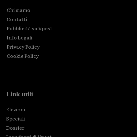
Chi siamo
Contatti
Pubblicità su Vpost
Info Legali
Privacy Policy
Cookie Policy
Html code here! Replace this with any non empty raw html
code and that's it.
Link utili
Elezioni
Speciali
Dossier
I sondaggi di Vpost