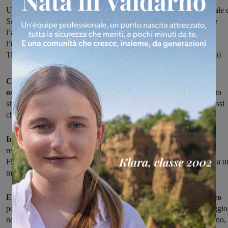
Un 21enne è ricoverato nel reparto di terapia intensiva dell’ospedale 
Santa Maria Nuova a Firenze per una meningite di tipo C. Riparte
l’appello per la profilassi: allertata anche la Asl8 di Arezzo perché
l’uomo, la sera di sabato 14 febbraio, è stato alla discoteca “Disco
Tineretului” (non il “Transilvania” come precedentemente indicato)
C'è un altro giovane in terapia intensiva per meningite, in un
ospedale fiorentino.
A pochi giorni di distanza da un caso del tutto
simile, scatta di nuovo il protocollo sanitario che invita alla profilassi
chiunque abbia avuto contatti prolungati con la persona malata.
In questo caso si tratta di un giovane di 21 anni,
ricoverato nel
reparto di terapia intensiva dell’ospedale di Santa Maria Nuova a
Firenze dove gli esami hanno potuto accertare oggi che è affetto da u
meningite causata dal ceppo del batterio di tipo C.
E questa volta la prima allerta ha riguardato la Asl 8 di Arezzo
perché l’uomo, di nazionalità rumena e reduce da poco da un viaggio
nel suo paese di origine, la sera di sabato 14 febbraio, San Valentino,