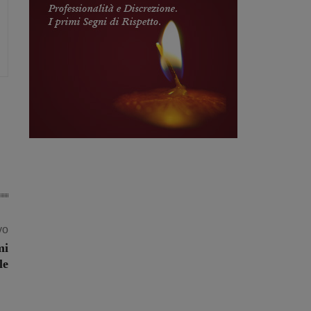
vo
mi
le