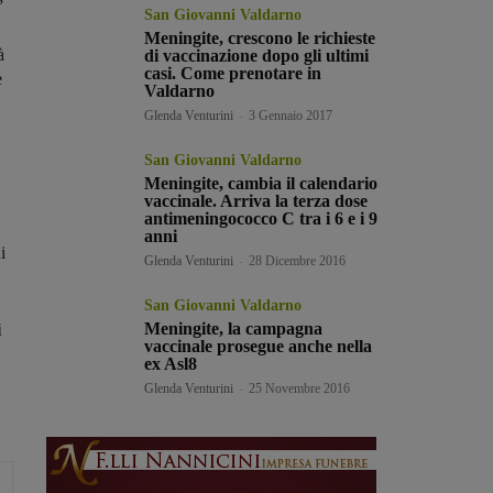
”
San Giovanni Valdarno
Meningite, crescono le richieste
à
di vaccinazione dopo gli ultimi
casi. Come prenotare in
e
Valdarno
Glenda Venturini
-
3 Gennaio 2017
San Giovanni Valdarno
Meningite, cambia il calendario
vaccinale. Arriva la terza dose
antimeningococco C tra i 6 e i 9
anni
i
Glenda Venturini
-
28 Dicembre 2016
San Giovanni Valdarno
Meningite, la campagna
i
vaccinale prosegue anche nella
ex Asl8
Glenda Venturini
-
25 Novembre 2016