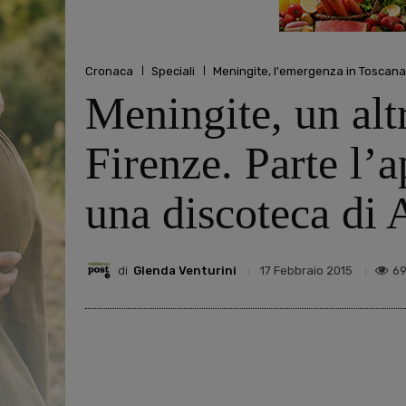
Cronaca
Speciali
Meningite, l'emergenza in Toscana
Meningite, un alt
Firenze. Parte l’a
una discoteca di 
di
Glenda Venturini
6
17 Febbraio 2015