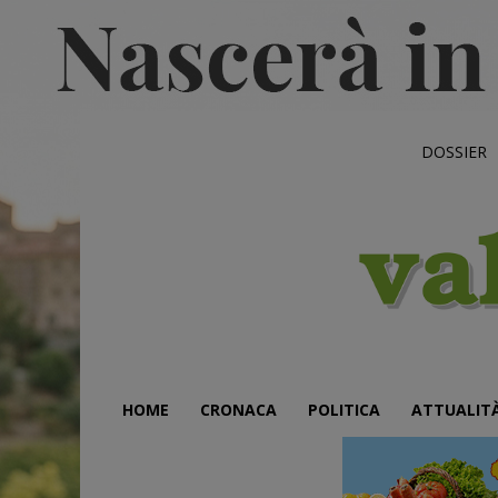
DOSSIER
HOME
CRONACA
POLITICA
ATTUALIT