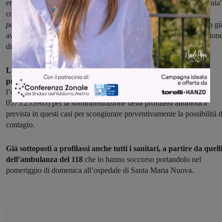
era alla discoteca “Disco Tineretului” di Arezzo (non il “Transilvania
come precedentemente indicato –
vedi rettifica della Asl8 a fondo
pagina
). Il servizio di igiene pubblica e prevenzione della Asl 8 ha gi
avviato la ricerca di quanti hanno frequentato quel locale in occasion
di San Valentino.
L'appello a coloro che si siano trovati lì in quelle ore è a
presentarsi
all’Unità operativa di igiene e sanità pubblica presso
l’ospedale San Donato di Arezzo (0575.254969 – 0575.255954 –
0575.255963) per la somministrazione della profilassi antibiotica
prevista in questi casi per scongiurare preventivamente la possibilità d
contagio.
Già sottoposti a profilassi anche tutti i sanitari, a partire da quell
dell’ambulanza del 118
che lo hanno soccorso portandolo nel
pomeriggio di domenica all’ospedale di Santa Maria Nuova.