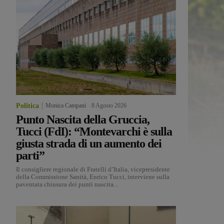
Politica
Monica Campani
-
8 Agosto 2026
Punto Nascita della Gruccia,
Tucci (FdI): “Montevarchi è sulla
giusta strada di un aumento dei
parti”
Il consigliere regionale di Fratelli d’Italia, vicepresidente
della Commissione Sanità, Enrico Tucci, interviene sulla
paventata chiusura dei punti nascita...