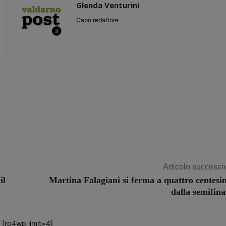
Glenda Venturini
Capo redattore
Share
Articolo successi
il
Martina Falagiani si ferma a quattro centesi
dalla semifina
[rp4wp limit=4]