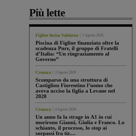
Più lette
Figline Incisa Valdarno
1 Agosto 2026
Piscina di Figline finanziata oltre la
scadenza Pnrr, il gruppo di Fratelli
d’Italia: “Un ringraziamento al
Governo”
Cronaca
3 Agosto 2026
Scomparso da una struttura di
Castiglion Fiorentino l’uomo che
aveva ucciso la figlia a Levane nel
2020
Cronaca
4 Agosto 2026
Un anno fa la strage in A1 in cui
morirono Gianni, Giulia e Franco. Lo
schianto, il processo, lo stop ai
sorpassi fra tir....